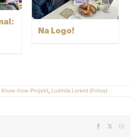
mal:
Na Logo!
,
Know-how-Projekt
,
Ludmila Lorenz (Fotos)
Facebook
X
E-
Mail