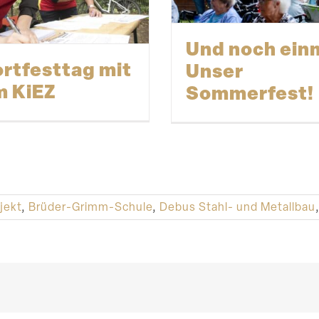
Und noch ein
rt­festtag mit
Unser
 KiEZ
Sommerfest!
jekt
,
Brüder-Grimm-Schule
,
Debus Stahl- und Metallbau