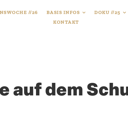
NS­WOCHE //26
BASIS INFOS
DOKU //25
KONTAKT
e auf dem Schu