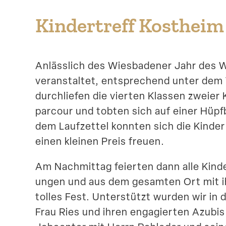
Kinder­treff Kostheim 
Anlässlich des Wiesba­dener Jahr des 
veran­staltet, entspre­chend unter de
durch­liefen die vierten Klassen zweier
parcour und tobten sich auf einer Hüpfb
dem Laufzettel konnten sich die Kinde
einen kleinen Preis freuen.
Am Nachmittag feierten dann alle Kinde
ungen und aus dem gesamten Ort mit ih
tolles Fest. Unter­stützt wurden wir i
Frau Ries und ihren engagierten Azubi