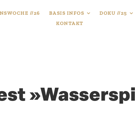
NS­WOCHE //26
BASIS INFOS
DOKU //25
KONTAKT
est »Wasser­sp