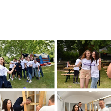
 den vergan­genen
Die Betreung der 
inder war nach
viel Spaß gemacht
 umso größer und
, FedE
Wilma Ries
V.