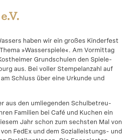
e.V.
Wassers haben wir ein großes Kinderfest
m Thema »Wasser­spiele«. Am Vormittag
 Kostheimer Grund­schulen den Spiele­
urg aus. Bei voller Stempel­anzahl auf
r am Schluss über eine Urkunde und
r aus den umlie­genden Schul­be­treu­
ren Familien bei Café und Kuchen ein
n diesem Jahr schon zum sechsten Mal von
s von FedEx und dem Sozialleistungs- und