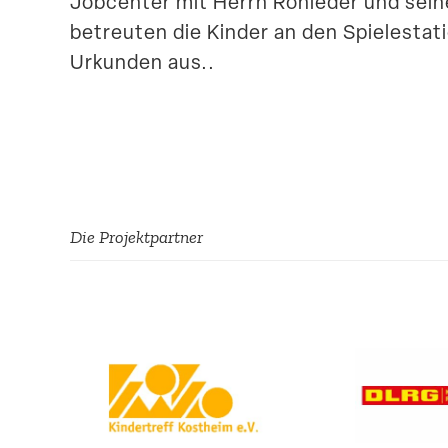
Jobcenter mit Herrn Rohleder und seine
betreuten die Kinder an den Spiele­sta­
Urkunden aus..
Die Projekt­partner