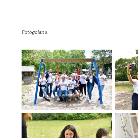
Der Einsatz für die Kinder war wie in
Jahren riesig. Aber die Freude der K
zwei Jahren Coronabe­schrän­kungen
die Augen strahlten wie nie!
Fotoga­lerie
, Kinder­treff Kostheim e.
Kerstin Ulm