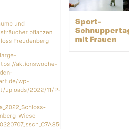
Sport-
äume und
Schnupperta
sträucher pflanzen
mit Frauen
loss Freudenberg
large-
https://aktionswoche-
den-
ert.de/wp-
t/uploads/2022/11/P-
a_2022_Schloss-
nberg-Wiese-
0220707_ssch_C7A8503_lr-