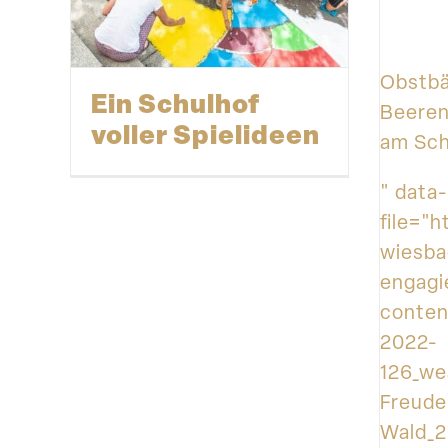
Obstb
Ein Schulhof
Beeren
voller Spielideen
am Sch
" data-
file="
wiesba
engagi
conten
2022-
126_we
Freude
Wald_2