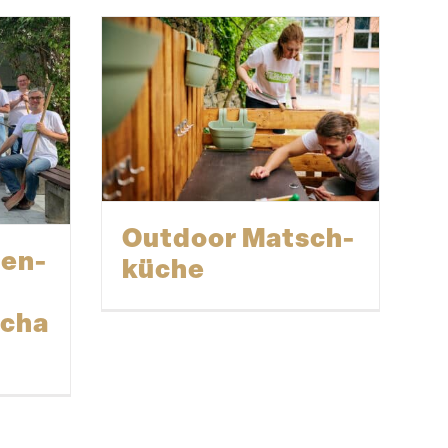
Outdoor Matsch­
len­
küche
scha