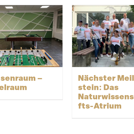
senraum –
Nächster Mei
elraum
stein: Das
Naturwissen
fts-Atrium