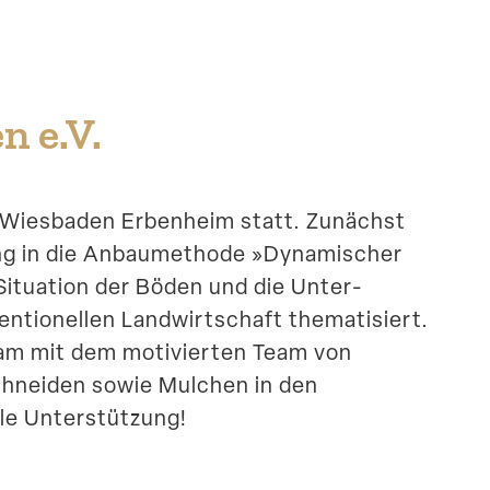
 e.V.
in Wiesbaden Erbenheim statt. Zunächst
ng in die Anbau­me­thode »Dynami­scher
Situation der Böden und die Unter­
tio­nellen Landwirt­schaft thema­ti­siert.
sam mit dem motivierten Team von
schneiden sowie Mulchen in den
olle Unterstützung!