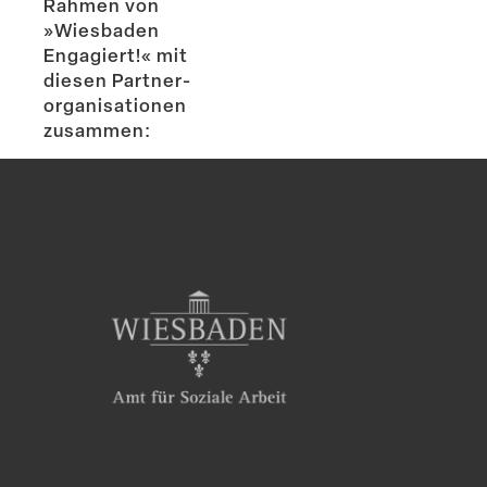
Rahmen von
»Wiesbaden
Engagiert!« mit
diesen Partner­
or­ga­ni­sa­tionen
zusammen: