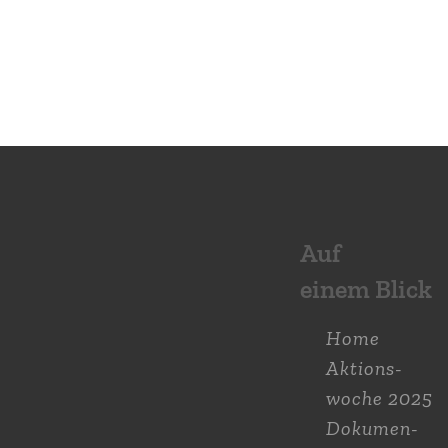
Auf
einem Blick
Home
Aktions­
woche 2025
Dokumen­