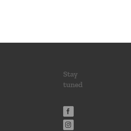
Stay
tuned