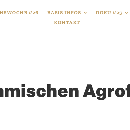
NS­WOCHE //26
BASIS INFOS
DOKU //25
KONTAKT
mi­schen Agrof