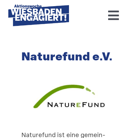
Skip
to
Toggl
content
Navig
Home
Naturefund e.V.
Aktions­woche 2026
Basis-Infos
Dokumen­tation 2025
Aktuelles
Kontakt
Naturefund ist eine gemein­