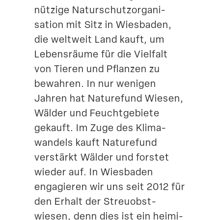
nützige Natur­schutz­or­ga­ni­
Suche
sation mit Sitz in Wiesbaden,
die weltweit Land kauft, um
Lebens­räume für die Vielfalt
von Tieren und Pflanzen zu
bewahren. In nur wenigen
Jahren hat Naturefund Wiesen,
Wälder und Feucht­ge­biete
gekauft. Im Zuge des Klima­
wandels kauft Naturefund
verstärkt Wälder und forstet
wieder auf. In Wiesbaden
engagieren wir uns seit 2012 für
den Erhalt der Streu­obst­
wiesen, denn dies ist ein heimi­