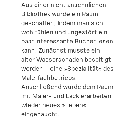
Aus einer nicht ansehn­lichen
Suche
Bibliothek wurde ein Raum
geschaffen, indem man sich
wohlfühlen und ungestört ein
paar inter­es­sante Bücher lesen
kann. Zunächst musste ein
alter Wasser­schaden beseitigt
werden – eine »Spezia­lität« des
Maler­fach­be­triebs.
Anschließend wurde dem Raum
mit Maler- und Lackier­ar­beiten
wieder neues »Leben«
eingehaucht.