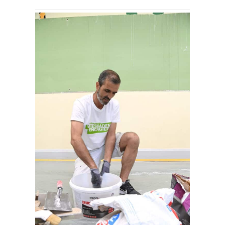
oder anderen Einrich­
tungen im Rahmen von
»Wiesbaden Engagiert!«
tätig zu sein. Wir werden
auch gerne wieder im
nächsten Jahr mit Rat und
Tat zur Seite zu stehen!
,
Ronny Schünemann
Maler­fach­be­trieb
Schünemann