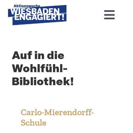
Skip
to
Toggl
content
Navig
Home
Auf in die
Aktions­woche 2026
Wohlfühl-
Basis-Infos
Bibliothek!
Dokumen­tation 2025
Aktuelles
Carlo-Mierendorff-
Schule
Kontakt