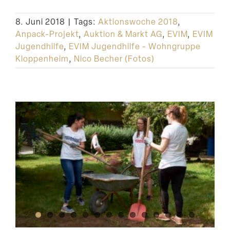
Suche
8. Juni 2018
|
Tags:
Aktionswoche 2018
,
Anpack-Projekt
,
Auktion & Markt AG
,
EVIM
,
EVIM
Jugendhilfe
,
EVIM Jugendhilfe - Wohngruppe
Kloppenheim
,
Nico Becher (Fotos)