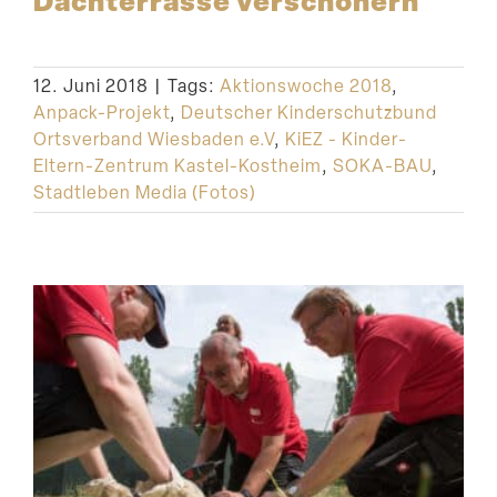
Dachter­rasse verschönern
12. Juni 2018
|
Tags:
Aktionswoche 2018
,
Anpack-Projekt
,
Deutscher Kinderschutzbund
Ortsverband Wiesbaden e.V
,
KiEZ - Kinder-
Eltern-Zentrum Kastel-Kostheim
,
SOKA-BAU
,
Stadtleben Media (Fotos)