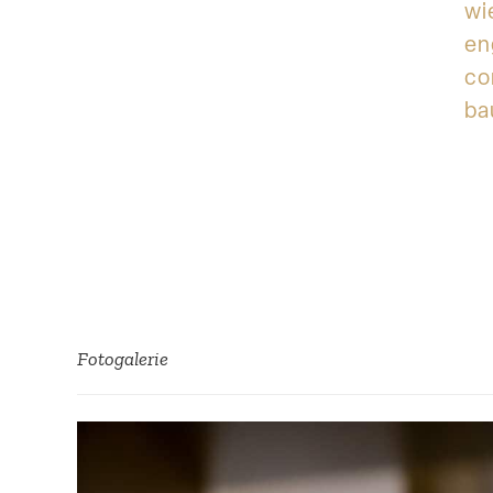
wi
en
co
ba
Fotoga­lerie