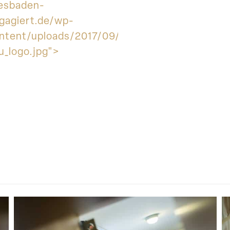
esbaden-
gagiert.de/wp-
ntent/uploads/2017/09/soka-
u_logo.jpg">