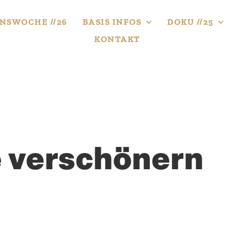
NS­WOCHE //26
BASIS INFOS
DOKU //25
KONTAKT
e verschönern