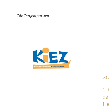
Die Projekt­partner
SO
" 
da
fi