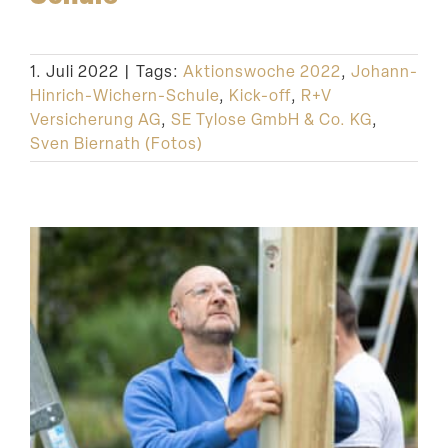
Suche
1. Juli 2022
|
Tags:
Aktionswoche 2022
,
Johann-
Hinrich-Wichern-Schule
,
Kick-off
,
R+V
Versicherung AG
,
SE Tylose GmbH & Co. KG
,
Sven Biernath (Fotos)