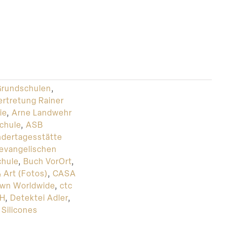
Grundschulen
,
ertretung Rainer
ie
,
Arne Landwehr
chule
,
ASB
ndertagesstätte
 evangelischen
hule
,
Buch VorOrt
,
 Art (Fotos)
,
CASA
wn Worldwide
,
ctc
bH
,
Detektei Adler
,
Silicones