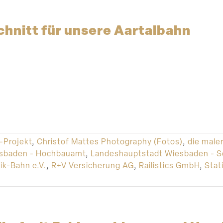
chnitt für unsere Aartalbahn
-Projekt
,
Christof Mattes Photography (Fotos)
,
die male
esbaden - Hochbauamt
,
Landeshauptstadt Wiesbaden - So
ik-Bahn e.V.
,
R+V Versicherung AG
,
Railistics GmbH
,
Stat