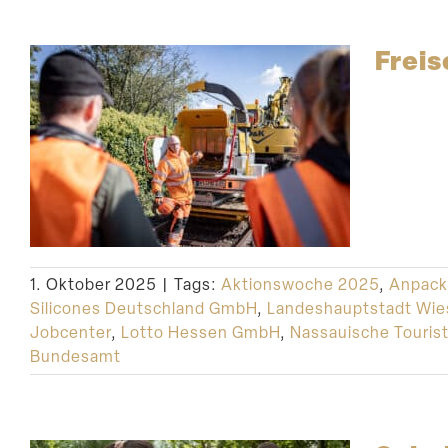
Freis
1. Oktober 2025
|
Tags:
Aktionswoche 2025
,
Anpack
Silicones Deutschland GmbH
,
Landeshauptstadt Wi
Jobcenter
,
Lotto Hessen GmbH
,
Nassauische Tourist
Bundesamt