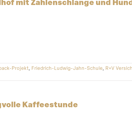
hof mit Zahlen­schlange und Hun
pack-Projekt
,
Friedrich-Ludwig-Jahn-Schule
,
R+V Versic
­volle Kaffeestunde