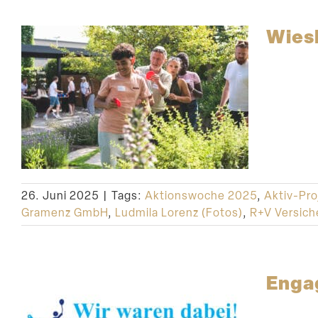
Wies
26. Juni 2025
|
Tags:
Aktionswoche 2025
,
Aktiv-Pro
Gramenz GmbH
,
Ludmila Lorenz (Fotos)
,
R+V Versic
Engag