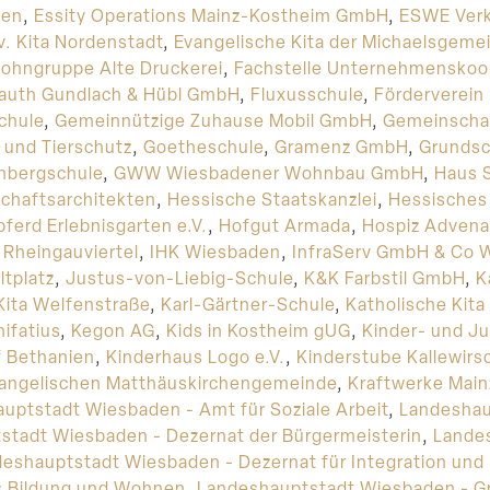
den
,
Essity Operations Mainz-Kostheim GmbH
,
ESWE Verk
v. Kita Nordenstadt
,
Evangelische Kita der Michaelsgeme
ohngruppe Alte Druckerei
,
Fachstelle Unternehmenskoo
auth Gundlach & Hübl GmbH
,
Fluxusschule
,
Förderverein
chule
,
Gemeinnützige Zuhause Mobil GmbH
,
Gemeinscha
 und Tierschutz
,
Goetheschule
,
Gramenz GmbH
,
Grundsc
nbergschule
,
GWW Wiesbadener Wohnbau GmbH
,
Haus 
chaftsarchitekten
,
Hessische Staatskanzlei
,
Hessisches 
ferd Erlebnisgarten e.V.
,
Hofgut Armada
,
Hospiz Advena
 Rheingauviertel
,
IHK Wiesbaden
,
InfraServ GmbH & Co 
tplatz
,
Justus-von-Liebig-Schule
,
K&K Farbstil GmbH
,
K
Kita Welfenstraße
,
Karl-Gärtner-Schule
,
Katholische Kit
nifatius
,
Kegon AG
,
Kids in Kostheim gUG
,
Kinder- und J
f Bethanien
,
Kinderhaus Logo e.V.
,
Kinderstube Kallewirs
Evangelischen Matthäuskirchengemeinde
,
Kraftwerke Mai
uptstadt Wiesbaden - Amt für Soziale Arbeit
,
Landeshau
stadt Wiesbaden - Dezernat der Bürgermeisterin
,
Lande
eshauptstadt Wiesbaden - Dezernat für Integration und
s Bildung und Wohnen
,
Landeshauptstadt Wiesbaden - G