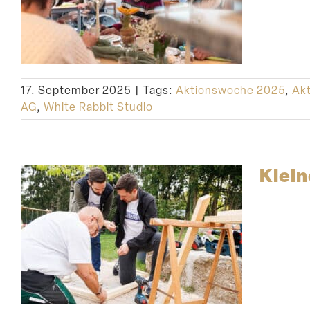
17. September 2025
|
Tags:
Aktionswoche 2025
,
Akt
AG
,
White Rabbit Studio
Klein