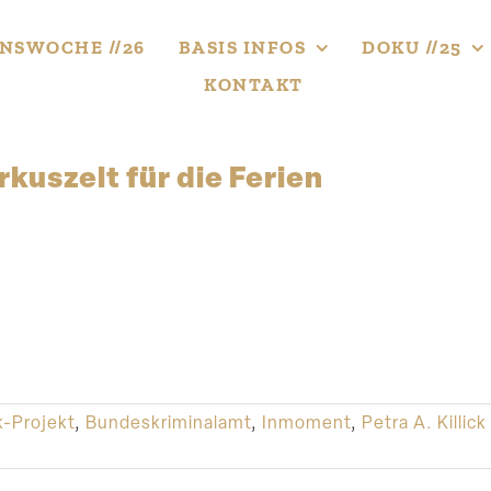
NS­WOCHE //26
BASIS INFOS
DOKU //25
KONTAKT
irkuszelt für die Ferien
-Projekt
,
Bundeskriminalamt
,
Inmoment
,
Petra A. Killick