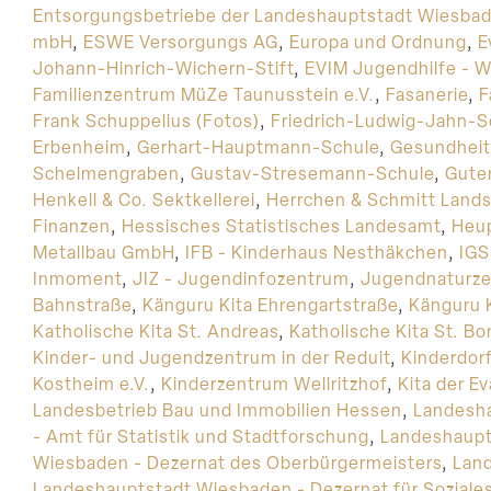
Entsorgungsbetriebe der Landeshauptstadt Wiesba
mbH
,
ESWE Versorgungs AG
,
Europa und Ordnung
,
E
Johann-Hinrich-Wichern-Stift
,
EVIM Jugendhilfe - W
Familienzentrum MüZe Taunusstein e.V.
,
Fasanerie
,
F
Frank Schuppelius (Fotos)
,
Friedrich-Ludwig-Jahn-S
Erbenheim
,
Gerhart-Hauptmann-Schule
,
Gesundheit
Schelmengraben
,
Gustav-Stresemann-Schule
,
Gute
Henkell & Co. Sektkellerei
,
Herrchen & Schmitt Lands
Finanzen
,
Hessisches Statistisches Landesamt
,
Heup
Metallbau GmbH
,
IFB - Kinderhaus Nesthäkchen
,
IGS
Inmoment
,
JIZ - Jugendinfozentrum
,
Jugendnaturzel
Bahnstraße
,
Känguru Kita Ehrengartstraße
,
Känguru 
Katholische Kita St. Andreas
,
Katholische Kita St. Bo
Kinder- und Jugendzentrum in der Reduit
,
Kinderdor
Kostheim e.V.
,
Kinderzentrum Wellritzhof
,
Kita der 
Landesbetrieb Bau und Immobilien Hessen
,
Landesha
- Amt für Statistik und Stadtforschung
,
Landeshaupt
Wiesbaden - Dezernat des Oberbürgermeisters
,
Land
Landeshauptstadt Wiesbaden - Dezernat für Soziale