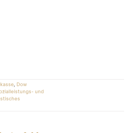
rkasse
,
Dow
zialleistungs- und
istisches