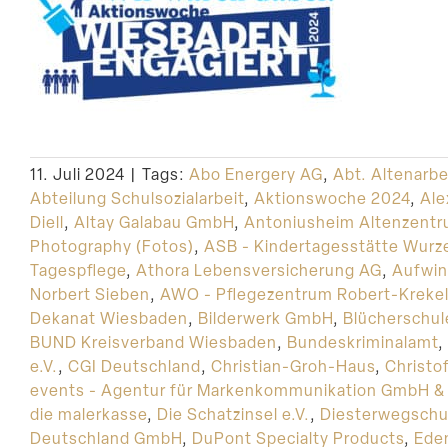
11. Juli 2024
|
Tags:
Abo Energery AG
,
Abt. Altenarbe
Abteilung Schulsozialarbeit
,
Aktionswoche 2024
,
Ale
Diell
,
Altay Galabau GmbH
,
Antoniusheim Altenzent
Photography (Fotos)
,
ASB - Kindertagesstätte Wurz
Tagespflege
,
Athora Lebensversicherung AG
,
Aufwi
Norbert Sieben
,
AWO - Pflegezentrum Robert-Kreke
Dekanat Wiesbaden
,
Bilderwerk GmbH
,
Blücherschul
BUND Kreisverband Wiesbaden
,
Bundeskriminalamt
,
e.V.
,
CGI Deutschland
,
Christian-Groh-Haus
,
Christo
events - Agentur für Markenkommunikation GmbH &
die malerkasse
,
Die Schatzinsel e.V.
,
Diesterwegschu
Deutschland GmbH
,
DuPont Specialty Products
,
Ede