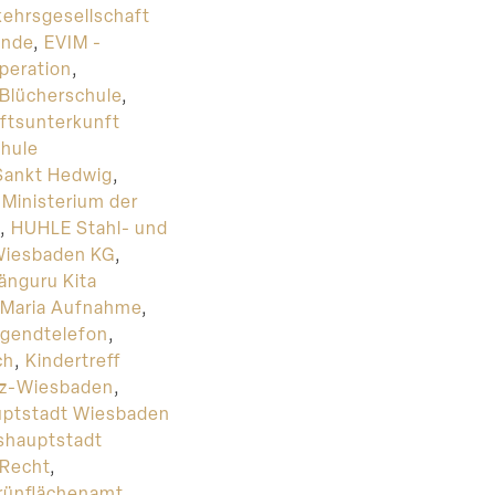
ehrsgesellschaft
inde
,
EVIM -
peration
,
 Blücherschule
,
ftsunterkunft
hule
Sankt Hedwig
,
Ministerium der
,
HUHLE Stahl- und
Wiesbaden KG
,
änguru Kita
a Maria Aufnahme
,
ugendtelefon
,
ch
,
Kindertreff
nz-Wiesbaden
,
ptstadt Wiesbaden
shauptstadt
 Recht
,
rünflächenamt
,