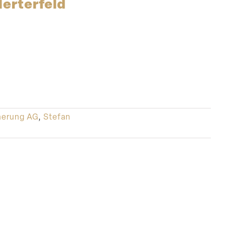
derterfeld
herung AG
,
Stefan