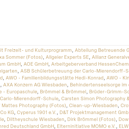
it Freizeit- und Kulturprogramm
,
Abteilung Betreuende 
xa Sommer (Fotos)
,
Allgeier Experts SE
,
Allianz Generalv
rum GmbH
,
AOE GmbH
,
Arbeitgeberverband HessenChem
elgarten
,
ASB Schülerbetreuung der Carlo-Mierendorff-S
nd
,
AWO - Familienbildungsstätte Hedi-Konrad
,
AWO - Ki
l
,
AXA Konzern AG Wiesbaden
,
Behindertenseelsorge im
e - Europaschule
,
Brömmel & Brömmel
,
Brüder-Grimm-Sc
Carlo-Mierendorff-Schule
,
Carsten Simon Photography &
f Mattes Photography (Fotos)
,
Clean-up-Wiesbaden
,
Cro
 Co KG
,
Cyperus 1901 e.V.
,
D&T Projektmanagement Gm
le
,
Diltheyschule Wiesbaden
,
Dirk Brömmel (Fotos)
,
Dow 
nred Deutschland GmbH
,
Elterninitiative MOMO e.V.
,
ELW