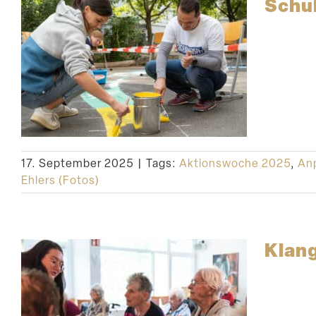
Schul
17. September 2025
|
Tags:
Aktionswoche 2025
,
An
Ehlers (Fotos)
Klang