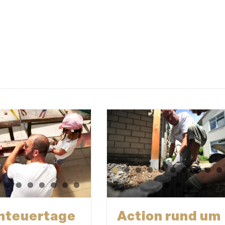
 konnte ein weiteres Mal einen sehr erfolg­
hen Nachmittag gestalten. Wir trafen neue
lien, neue Kinder und auch alte bekannte
chter. Es war ein sehr freund­licher und
liärer Umgang und wir konnten uns mal wieder
der Freude der Kinder für die Ideen und Umset­
gen belohnen.«
, HUMAN GmbH
d Monteiro da Costa
Action rund um
teu­ertage