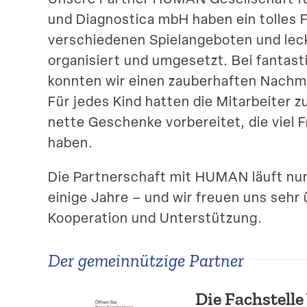
und Diagno­stica mbH haben ein tolles F
verschie­denen Spiel­an­ge­boten und l
organi­siert und umgesetzt. Bei fantas­
konnten wir einen zauber­haften Nachm
Für jedes Kind hatten die Mitar­beiter
nette Geschenke vorbe­reitet, die viel 
haben.
Die Partner­schaft mit HUMAN läuft nu
einige Jahre – und wir freuen uns sehr 
Koope­ration und Unterstützung.
Der gemein­nützige Partner
Die Fachstelle 