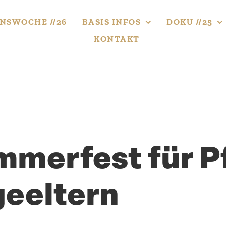
NS­WOCHE //26
BASIS INFOS
DOKU //25
KONTAKT
mmerfest für Pf
geeltern