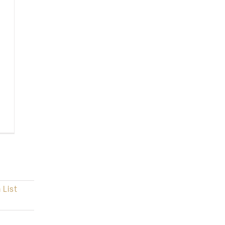
s
 List