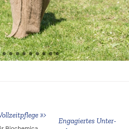
ollzeit­pflege
»>
Engagiertes Unter­
ür Biochemica