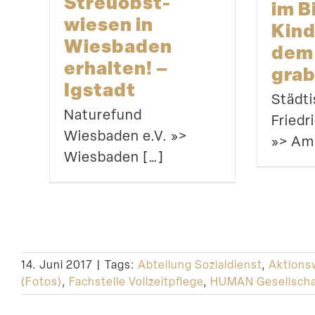
Streu­obst­
im B
wiesen in
Kind
Wiesbaden
dem 
erhalten! –
grab
Igstadt
Städti
Naturefund
Fried
Wiesbaden e.V. »>
»> Am
Wiesbaden […]
14. Juni 2017
|
Tags:
Abteilung Sozialdienst
,
Aktions
(Fotos)
,
Fachstelle Vollzeitpflege
,
HUMAN Gesellschaf