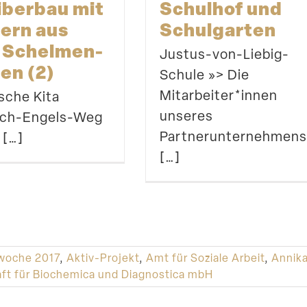
Schulhof und
iberbau mit
Schulgarten
ern aus
Schel­men­
Justus-von-Liebig-
en (2)
Schule »> Die
Mitarbeiter*innen
sche Kita
unseres
rich-Engels-Weg
Partnerunternehmen
 […]
[…]
woche 2017
,
Aktiv-Projekt
,
Amt für Soziale Arbeit
,
Annika
t für Biochemica und Diagnostica mbH