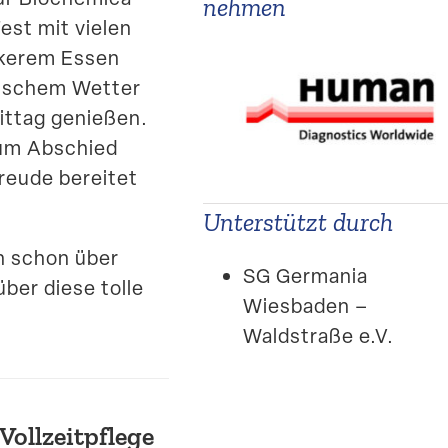
nehmen
est mit vielen
eckerem Essen
ti­schem Wetter
ittag genießen.
 zum Abschied
Freude bereitet
Unter­stützt durch
n schon über
SG Germania
über diese tolle
Wiesbaden –
Waldstraße e.V.
Vollzeit­pflege