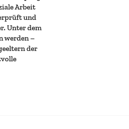
iale Arbeit
berprüft und
der. Unter dem
rn werden –
­ge­eltern der
volle