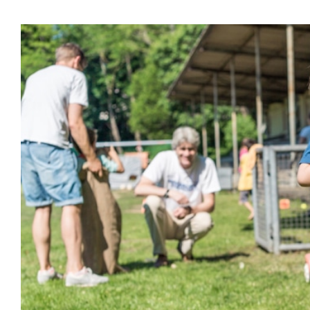
Zeige
grösseres
Bild