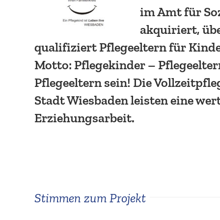
im Amt für Soz
akqui­riert, ü
quali­fi­ziert Pflege­eltern für Kin
Motto: Pflege­kinder – Pflege­elte
Pflege­eltern sein! Die Vollzeit­pfle
Stadt Wiesbaden leisten eine wert
Erziehungsarbeit.
Stimmen zum Projekt