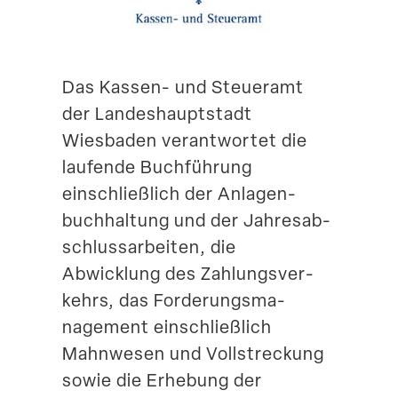
Suche
Das Kassen- und Steueramt
der Landes­haupt­stadt
Wiesbaden verant­wortet die
laufende Buchführung
einschließlich der Anlagen­
buch­haltung und der Jahres­ab­
schluss­ar­beiten, die
Abwicklung des Zahlungs­ver­
kehrs, das Forde­rungs­ma­
nagement einschließlich
Mahnwesen und Vollstre­ckung
sowie die Erhebung der