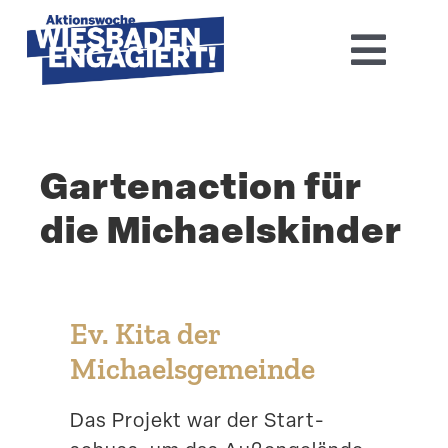
Skip
to
Toggl
content
Navig
Home
Garten­action für
Aktions­woche 2026
die Michaelskinder
Basis-Infos
Dokumen­tation 2025
Ev. Kita der
Aktuelles
Michaelsgemeinde
Kontakt
Das Projekt war der Start­