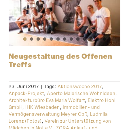
Neuge­staltung des Offenen
Treffs
23. Juni 2017
|
Tags:
Aktionswoche 2017
,
Anpack-Projekt
,
Aperto Malerische Wohnideen
,
Architekturbüro Eva Maria Wolfart
,
Elektro Hohl
GmbH
,
IHK Wiesbaden
,
Immobilien- und
Vermögensverwaltung Meyrer GbR
,
Ludmila
Lorenz (Fotos)
,
Verein zur Unterstützung von
Mädchen in Not e.V.
,
ZORA Anlauf- und