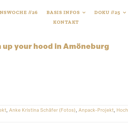
NS­WOCHE //26
BASIS INFOS
DOKU //25
KONTAKT
n up your hood in Amöneburg
ekt
,
Anke Kristina Schäfer (Fotos)
,
Anpack-Projekt
,
Hoch