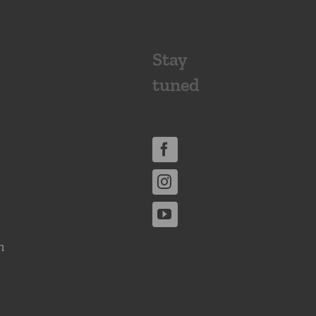
Stay
tuned
n