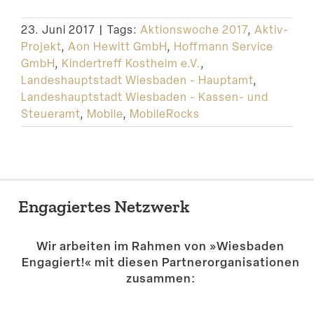
Suche
23. Juni 2017
|
Tags:
Aktionswoche 2017
,
Aktiv-
Projekt
,
Aon Hewitt GmbH
,
Hoffmann Service
GmbH
,
Kindertreff Kostheim e.V.
,
Landeshauptstadt Wiesbaden - Hauptamt
,
Landeshauptstadt Wiesbaden - Kassen- und
Steueramt
,
Mobile
,
MobileRocks
Engagiertes Netzwerk
Wir arbeiten im Rahmen von »Wiesbaden
Engagiert!« mit diesen Partner­or­ga­ni­sa­tionen
zusammen: