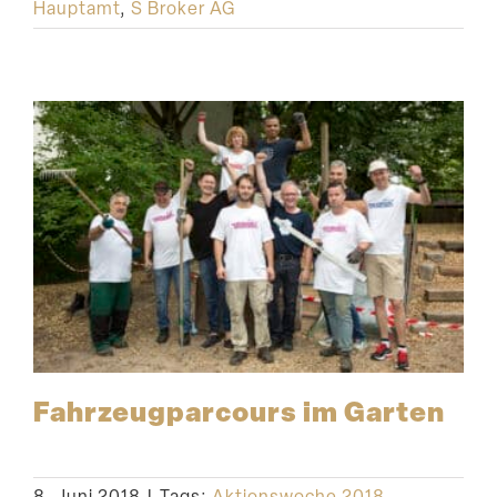
Hauptamt
,
S Broker AG
Fahrzeug­par­cours im Garten
8. Juni 2018
|
Tags:
Aktionswoche 2018
,