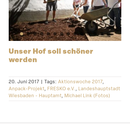
Unser Hof soll schöner
werden
20. Juni 2017
|
Tags:
Aktionswoche 2017
,
Anpack-Projekt
,
FRESKO e.V.
,
Landeshauptstadt
Wiesbaden - Hauptamt
,
Michael Link (Fotos)