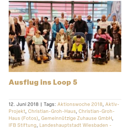
Ausflug ins Loop 5
12. Juni 2018
|
Tags:
Aktionswoche 2018
,
Aktiv-
Projekt
,
Christian-Groh-Haus
,
Christian-Groh-
Haus (Fotos)
,
Gemeinnützige Zuhause GmbH
,
IFB Stiftung
,
Landeshauptstadt Wiesbaden -