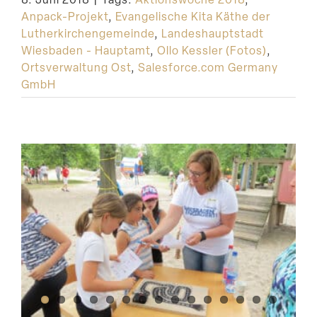
Anpack-Projekt
,
Evangelische Kita Käthe der
Lutherkirchengemeinde
,
Landeshauptstadt
Wiesbaden - Hauptamt
,
Ollo Kessler (Fotos)
,
Ortsverwaltung Ost
,
Salesforce.com Germany
GmbH