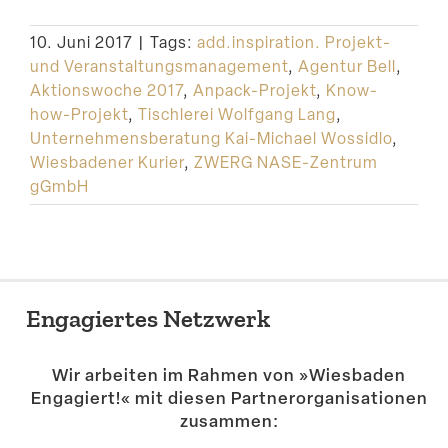
Suche
10. Juni 2017
|
Tags:
add.inspiration. Projekt-
und Veranstaltungsmanagement
,
Agentur Bell
,
Aktionswoche 2017
,
Anpack-Projekt
,
Know-
how-Projekt
,
Tischlerei Wolfgang Lang
,
Unternehmensberatung Kai-Michael Wossidlo
,
Wiesbadener Kurier
,
ZWERG NASE-Zentrum
gGmbH
Engagiertes Netzwerk
Wir arbeiten im Rahmen von »Wiesbaden
Engagiert!« mit diesen Partner­or­ga­ni­sa­tionen
zusammen: