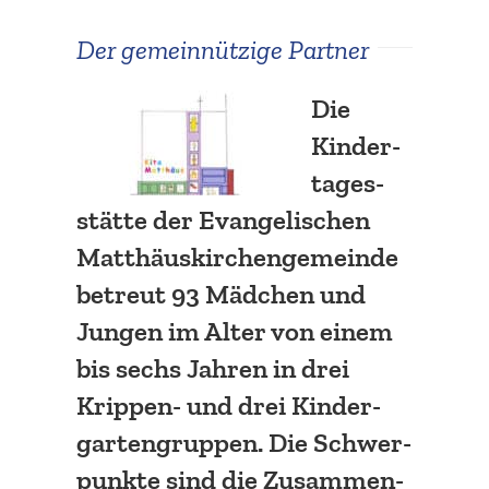
Der gemein­nützige Partner
Die
Kinder­
ta­ges­
stätte der Evange­li­schen
Matthä­us­kir­chen­ge­meinde
betreut 93 Mädchen und
Jungen im Alter von einem
bis sechs Jahren in drei
Krippen- und drei Kinder­
gar­ten­gruppen. Die Schwer­
punkte sind die
Zusam­men­