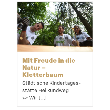
Spielnischen!«
, Kita der
Leona Rämsch
Athene Lebens­
Viola Kleiber,
Evange­li­schen
ver­si­cherung AG
Matthäuskirchengemeinde
Mit Freude in die
Natur –
Kletterbaum
Städtische Kinder­ta­ges­
stätte Hellkundweg
»> Wir […]