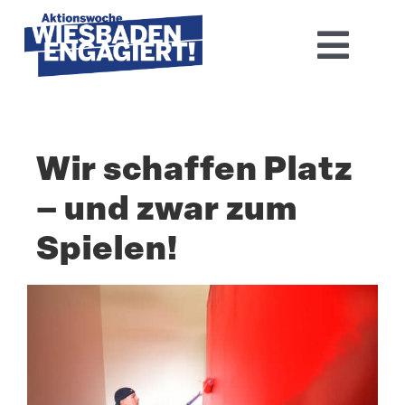
Skip
to
Toggl
content
Navig
Home
Wir schaffen Platz
Aktions­woche 2026
– und zwar zum
Basis-Infos
Spielen!
Dokumen­tation 2025
Zeige
Aktuelles
grösseres
Bild
Kontakt