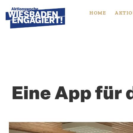
Skip
to
HOME
AKTIO
content
Eine App für
Zeige