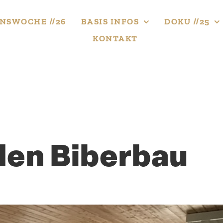
NS­WOCHE //26
BASIS INFOS
DOKU //25
KONTAKT
 den Biberbau