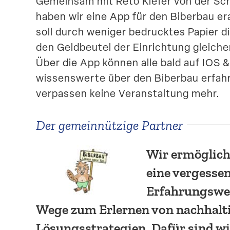
Gemeinsam mit Reto Kiefer von der S
haben wir eine App für den Biberbau er
soll durch weniger bedrucktes Papier 
den Geldbeutel der Einrichtung gleich
Über die App können alle bald auf IOS &
wissens­werte über den Biberbau erfah
verpassen keine Veran­staltung mehr.
Der gemein­nützige Partner
Wir ermög­lic
eine vergesse
Erfah­rungswe
Wege zum Erlernen von nachhal­t
Lösungs­stra­tegien. Dafür sind wi