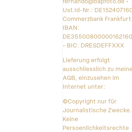
fernando@bapfoto.de •
Ust.Id-Nr.: DE152407160
Commerzbank Frankfurt
IBAN:
DE3550080000016216
• BIC: DRESDEFFXXX
Lieferung erfolgt
ausschliesslich zu mein
AGB, einzusehen im
Internet unter:
©Copyright nur für
Journalistische Zwecke.
Keine
Persoenlichkeitsrechte