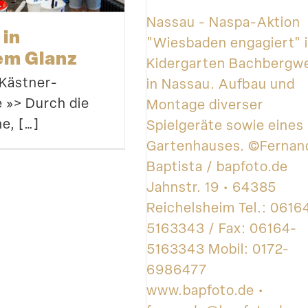
Nassau - Naspa-Aktion
 in
"Wiesbaden engagiert" 
em Glanz
Kidergarten Bachbergw
-Kästner-
in Nassau. Aufbau und
 »> Durch die
Montage diverser
he, […]
Spielgeräte sowie eines
Gartenhauses. ©Fernan
Baptista / bapfoto.de
Jahnstr. 19 • 64385
Reichelsheim Tel.: 0616
5163343 / Fax: 06164-
5163343 Mobil: 0172-
6986477
www.bapfoto.de •