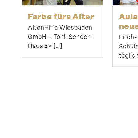
Farbe fürs Alter
Aula
neu
Alten­Hilfe Wiesbaden
GmbH – Toni-Sender-
Erich
Haus »> […]
Schule
täglic