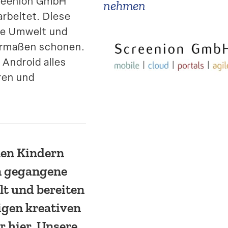
creenion GmbH
nehmen
arbeitet. Diese
die Umwelt und
er­maßen schonen.
 Android alles
ren und
hen Kindern
n gegangene
lt und bereiten
igen kreativen
r hier. Unsere