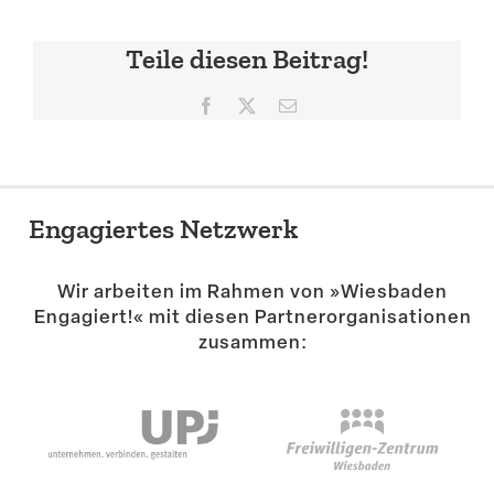
Corinna Bewersdorf,
Teile diesen Beitrag!
Fachstelle
Unternehmenskooperation
Facebook
X
E-
Mail
Engagiertes Netzwerk
Wir arbeiten im Rahmen von »Wiesbaden
Engagiert!« mit diesen Partner­or­ga­ni­sa­tionen
zusammen: