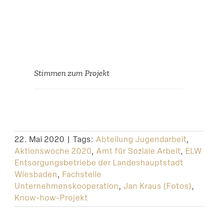
Stimmen zum Projekt
Eine tolle Sache diese
Cloud. Dieses Jahr können
22. Mai 2020
|
Tags:
Abteilung Jugendarbeit
,
wir viel einfacher den
Aktionswoche 2020
,
Amt für Soziale Arbeit
,
ELW
einzelnen Engagierten ihre
Entsorgungsbetriebe der Landeshauptstadt
Fotos per Link zur
Wiesbaden
,
Fachstelle
Verfügung stellen. Jetzt
Unternehmenskooperation
,
Jan Kraus (Fotos)
,
ist es viel einfacher!
Know-how-Projekt
Danke!