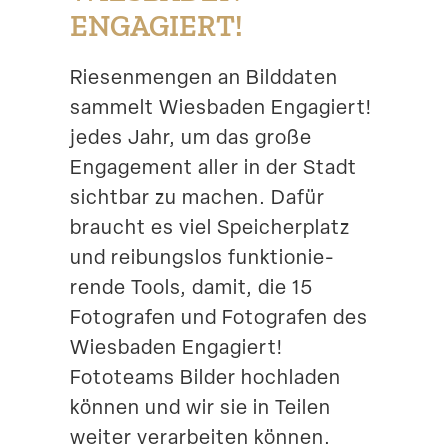
ENGAGIERT!
Suche
Riesen­mengen an Bilddaten
sammelt Wiesbaden Engagiert!
jedes Jahr, um das große
Engagement aller in der Stadt
sichtbar zu machen. Dafür
braucht es viel Speicher­platz
und reibungslos funktio­nie­
rende Tools, damit, die 15
Fotografen und Fotografen des
Wiesbaden Engagiert!
Fototeams Bilder hochladen
können und wir sie in Teilen
weiter verar­beiten können.