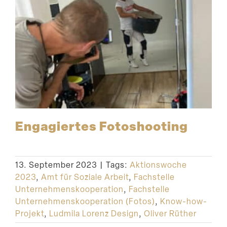
Engagiertes Fotoshooting
13. September 2023
|
Tags:
Aktionswoche
2023
,
Amt für Soziale Arbeit
,
Fachstelle
Unternehmenskooperation
,
Fachstelle
Unternehmenskooperation (Fotos)
,
Know-how-
Projekt
,
Ludmila Lorenz Design
,
Oliver Rüther