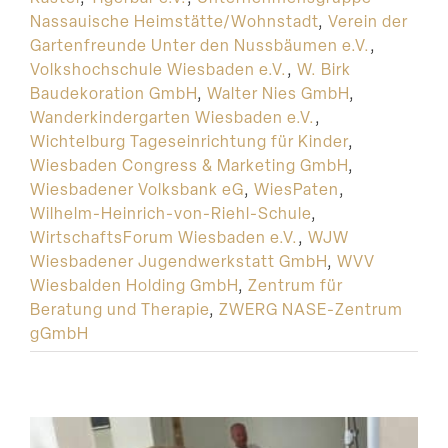
Nassauische Heimstätte/Wohnstadt
,
Verein der
Gartenfreunde Unter den Nussbäumen e.V.
,
Volkshochschule Wiesbaden e.V.
,
W. Birk
Baudekoration GmbH
,
Walter Nies GmbH
,
Wanderkindergarten Wiesbaden e.V.
,
Wichtelburg Tageseinrichtung für Kinder
,
Wiesbaden Congress & Marketing GmbH
,
Wiesbadener Volksbank eG
,
WiesPaten
,
Wilhelm-Heinrich-von-Riehl-Schule
,
WirtschaftsForum Wiesbaden e.V.
,
WJW
Wiesbadener Jugendwerkstatt GmbH
,
WVV
Wiesbalden Holding GmbH
,
Zentrum für
Beratung und Therapie
,
ZWERG NASE-Zentrum
gGmbH