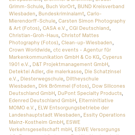
Grimm-Schule
,
Buch VorOrt
,
BUND Kreisverband
Wiesbaden
,
Bundeskriminalamt
,
Carlo-
Mierendorff-Schule
,
Carsten Simon Photography
& Art (Fotos)
,
CASA e.V.
,
CGI Deutschland
,
Christian-Groh-Haus
,
Christof Mattes
Photography (Fotos)
,
Clean-up-Wiesbaden
,
Crown Worldwide
,
ctc events - Agentur für
Markenkommunikation GmbH & Co KG
,
Cyperus
1901 e.V.
,
D&T Projektmanagement GmbH
,
Detektei Adler
,
die malerkasse
,
Die Schatzinsel
e.V.
,
Diesterwegschule
,
Diltheyschule
Wiesbaden
,
Dirk Brömmel (Fotos)
,
Dow Silicones
Deutschland GmbH
,
DuPont Specialty Products
,
Edenred Deutschland GmbH
,
Elterninitiative
MOMO e.V.
,
ELW Entsorgungsbetriebe der
Landeshauptstadt Wiesbaden
,
Essity Operations
Mainz-Kostheim GmbH
,
ESWE
Verkehrsgesellschaft mbH
,
ESWE Versorgungs