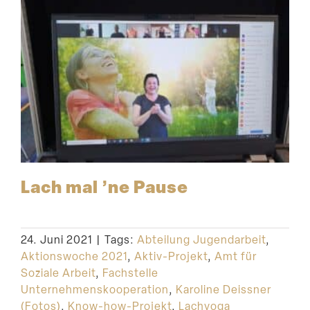
Lach mal ’ne Pause
24. Juni 2021
|
Tags:
Abteilung Jugendarbeit
,
Aktionswoche 2021
,
Aktiv-Projekt
,
Amt für
Soziale Arbeit
,
Fachstelle
Unternehmenskooperation
,
Karoline Deissner
(Fotos)
,
Know-how-Projekt
,
Lachyoga