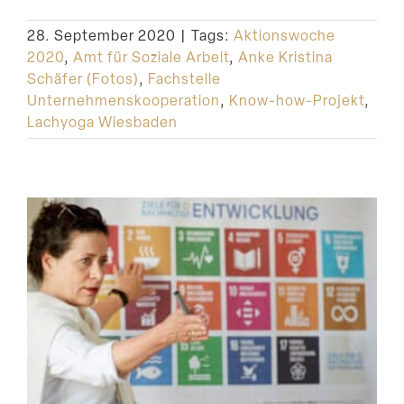
28. September 2020
|
Tags:
Aktionswoche
2020
,
Amt für Soziale Arbeit
,
Anke Kristina
Schäfer (Fotos)
,
Fachstelle
Unternehmenskooperation
,
Know-how-Projekt
,
Lachyoga Wiesbaden