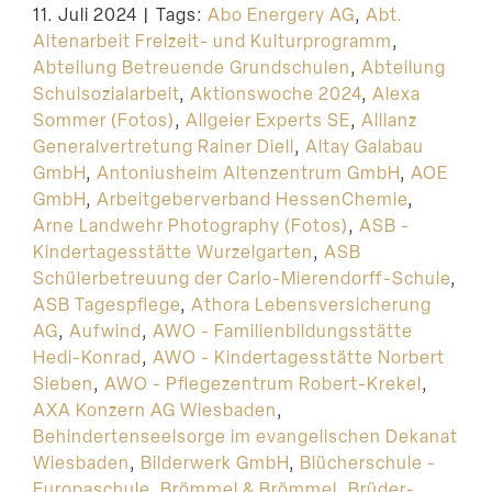
11. Juli 2024
|
Tags:
Abo Energery AG
,
Abt.
Suche
Altenarbeit Freizeit- und Kulturprogramm
,
Abteilung Betreuende Grundschulen
,
Abteilung
Schulsozialarbeit
,
Aktionswoche 2024
,
Alexa
Sommer (Fotos)
,
Allgeier Experts SE
,
Allianz
Generalvertretung Rainer Diell
,
Altay Galabau
GmbH
,
Antoniusheim Altenzentrum GmbH
,
AOE
GmbH
,
Arbeitgeberverband HessenChemie
,
Arne Landwehr Photography (Fotos)
,
ASB -
Kindertagesstätte Wurzelgarten
,
ASB
Schülerbetreuung der Carlo-Mierendorff-Schule
,
ASB Tagespflege
,
Athora Lebensversicherung
AG
,
Aufwind
,
AWO - Familienbildungsstätte
Hedi-Konrad
,
AWO - Kindertagesstätte Norbert
Sieben
,
AWO - Pflegezentrum Robert-Krekel
,
AXA Konzern AG Wiesbaden
,
Behindertenseelsorge im evangelischen Dekanat
Wiesbaden
,
Bilderwerk GmbH
,
Blücherschule -
Europaschule
,
Brömmel & Brömmel
,
Brüder-