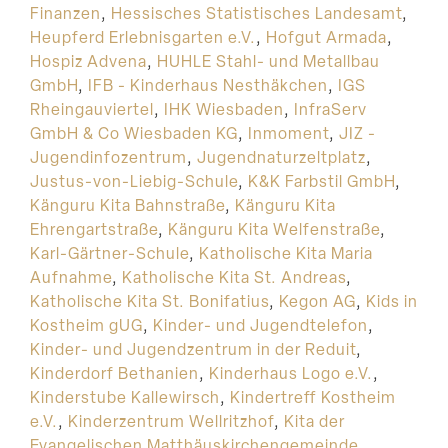
Finanzen
,
Hessisches Statistisches Landesamt
,
Heupferd Erlebnisgarten e.V.
,
Hofgut Armada
,
Hospiz Advena
,
HUHLE Stahl- und Metallbau
GmbH
,
IFB - Kinderhaus Nesthäkchen
,
IGS
Rheingauviertel
,
IHK Wiesbaden
,
InfraServ
GmbH & Co Wiesbaden KG
,
Inmoment
,
JIZ -
Jugendinfozentrum
,
Jugendnaturzeltplatz
,
Justus-von-Liebig-Schule
,
K&K Farbstil GmbH
,
Känguru Kita Bahnstraße
,
Känguru Kita
Ehrengartstraße
,
Känguru Kita Welfenstraße
,
Karl-Gärtner-Schule
,
Katholische Kita Maria
Aufnahme
,
Katholische Kita St. Andreas
,
Katholische Kita St. Bonifatius
,
Kegon AG
,
Kids in
Kostheim gUG
,
Kinder- und Jugendtelefon
,
Kinder- und Jugendzentrum in der Reduit
,
Kinderdorf Bethanien
,
Kinderhaus Logo e.V.
,
Kinderstube Kallewirsch
,
Kindertreff Kostheim
e.V.
,
Kinderzentrum Wellritzhof
,
Kita der
Evangelischen Matthäuskirchengemeinde
,