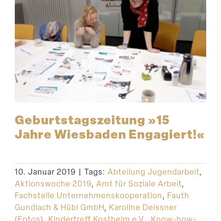
Geburts­tags­zeitung »15
Jahre Wiesbaden Engagiert!«
10. Januar 2019
|
Tags:
Abteilung Jugendarbeit
,
Aktionswoche 2019
,
Amt für Soziale Arbeit
,
Fachstelle Unternehmenskooperation
,
Fauth
Gundlach & Hübl GmbH
,
Karoline Deissner
(Fotos)
,
Kindertreff Kostheim e.V.
,
Know-how-