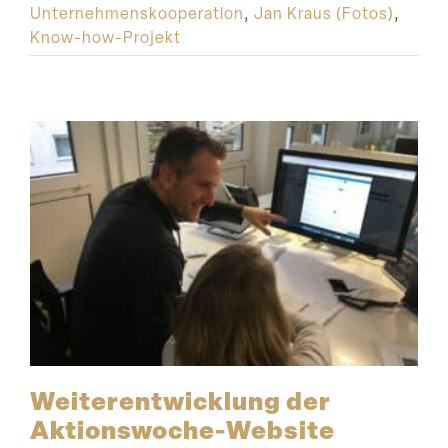
Unternehmenskooperation
,
Jan Kraus (Fotos)
,
Know-how-Projekt
Weiter­ent­wicklung der
Aktionswoche-Website