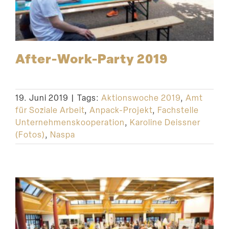
After-Work-Party 2019
19. Juni 2019
|
Tags:
Aktionswoche 2019
,
Amt
für Soziale Arbeit
,
Anpack-Projekt
,
Fachstelle
Unternehmenskooperation
,
Karoline Deissner
(Fotos)
,
Naspa