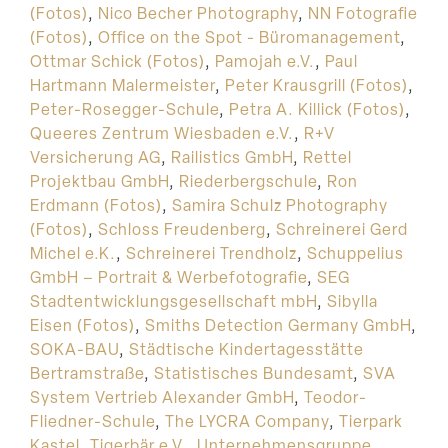
(Fotos)
,
Nico Becher Photography
,
NN Fotografie
(Fotos)
,
Office on the Spot - Büromanagement
,
Ottmar Schick (Fotos)
,
Pamojah e.V.
,
Paul
Hartmann Malermeister
,
Peter Krausgrill (Fotos)
,
Peter-Rosegger-Schule
,
Petra A. Killick (Fotos)
,
Queeres Zentrum Wiesbaden e.V.
,
R+V
Versicherung AG
,
Railistics GmbH
,
Rettel
Projektbau GmbH
,
Riederbergschule
,
Ron
Erdmann (Fotos)
,
Samira Schulz Photography
(Fotos)
,
Schloss Freudenberg
,
Schreinerei Gerd
Michel e.K.
,
Schreinerei Trendholz
,
Schuppelius
GmbH – Portrait & Werbefotografie
,
SEG
Stadtentwicklungsgesellschaft mbH
,
Sibylla
Eisen (Fotos)
,
Smiths Detection Germany GmbH
,
SOKA-BAU
,
Städtische Kindertagesstätte
Bertramstraße
,
Statistisches Bundesamt
,
SVA
System Vertrieb Alexander GmbH
,
Teodor-
Fliedner-Schule
,
The LYCRA Company
,
Tierpark
Kastel
,
Tigerbär e.V.
,
Unternehmensgruppe