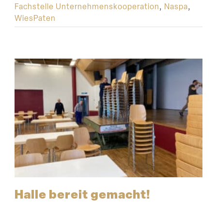
Fachstelle Unternehmenskooperation
,
Naspa
,
WiesPaten
Halle bereit gemacht!