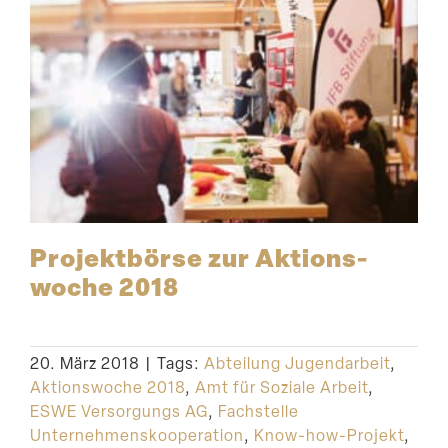
Projekt­börse zur Aktions­
woche 2018
20. März 2018
|
Tags:
Abteilung Jugendarbeit
,
Aktionswoche 2018
,
Amt für Soziale Arbeit
,
ESWE Versorgungs AG
,
Fachstelle
Unternehmenskooperation
,
Know-how-Projekt
,