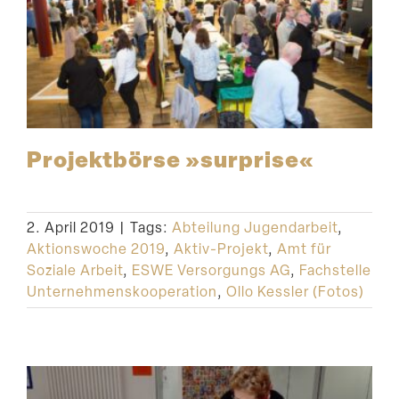
Projekt­börse »surprise«
2. April 2019
|
Tags:
Abteilung Jugendarbeit
,
Aktionswoche 2019
,
Aktiv-Projekt
,
Amt für
Soziale Arbeit
,
ESWE Versorgungs AG
,
Fachstelle
Unternehmenskooperation
,
Ollo Kessler (Fotos)