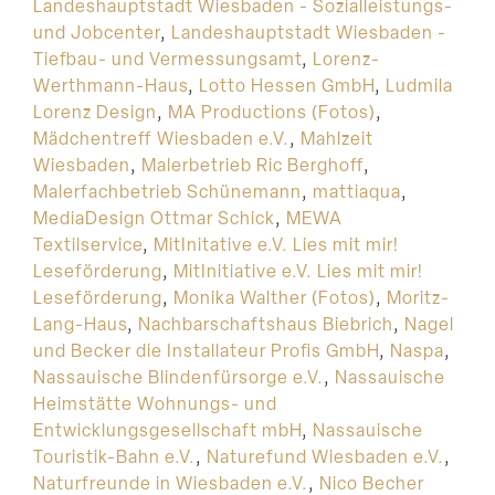
Landeshauptstadt Wiesbaden - Sozialleistungs-
und Jobcenter
,
Landeshauptstadt Wiesbaden -
Tiefbau- und Vermessungsamt
,
Lorenz-
Werthmann-Haus
,
Lotto Hessen GmbH
,
Ludmila
Lorenz Design
,
MA Productions (Fotos)
,
Mädchentreff Wiesbaden e.V.
,
Mahlzeit
Wiesbaden
,
Malerbetrieb Ric Berghoff
,
Malerfachbetrieb Schünemann
,
mattiaqua
,
MediaDesign Ottmar Schick
,
MEWA
Textilservice
,
MitInitative e.V. Lies mit mir!
Leseförderung
,
MitInitiative e.V. Lies mit mir!
Leseförderung
,
Monika Walther (Fotos)
,
Moritz-
Lang-Haus
,
Nachbarschaftshaus Biebrich
,
Nagel
und Becker die Installateur Profis GmbH
,
Naspa
,
Nassauische Blindenfürsorge e.V.
,
Nassauische
Heimstätte Wohnungs- und
Entwicklungsgesellschaft mbH
,
Nassauische
Touristik-Bahn e.V.
,
Naturefund Wiesbaden e.V.
,
Naturfreunde in Wiesbaden e.V.
,
Nico Becher