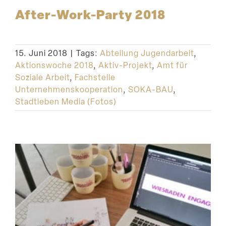
After-Work-Party 2018
15. Juni 2018
|
Tags:
Abteilung Jugendarbeit
,
Aktionswoche 2018
,
Aktiv-Projekt
,
Amt für
Soziale Arbeit
,
Fachstelle
Unternehmenskooperation
,
SOKA-BAU
,
Stadtleben Media (Fotos)