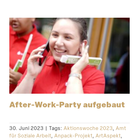
After-Work-Party aufgebaut
30. Juni 2023
|
Tags:
Aktionswoche 2023
,
Amt
für Soziale Arbeit
,
Anpack-Projekt
,
ArtAspekt
,