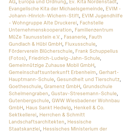
AG
,
Europa und Ordnung
,
Ev. Kita Nordenstadt
,
Evangelische Kita der Michaelsgemeinde
,
EVIM -
Johann-Hinrich-Wichern-Stift
,
EVIM Jugendhilfe
- Wohngruppe Alte Druckerei
,
Fachstelle
Unternehmenskooperation
,
Familienzentrum
MüZe Taunusstein e.V.
,
Fasanerie
,
Fauth
Gundlach & Hübl GmbH
,
Fluxusschule
,
Förderverein Blücherschule
,
Frank Schuppelius
(Fotos)
,
Friedrich-Ludwig-Jahn-Schule
,
Gemeinnützige Zuhause Mobil GmbH
,
Gemeinschaftsunterkunft Erbenheim
,
Gerhart-
Hauptmann-Schule
,
Gesundheit und Tierschutz
,
Goetheschule
,
Gramenz GmbH
,
Grundschule
Schelmengraben
,
Gustav-Stresemann-Schule
,
Gutenbergschule
,
GWW Wiesbadener Wohnbau
GmbH
,
Haus Sankt Hedwig
,
Henkell & Co.
Sektkellerei
,
Herrchen & Schmitt
Landschaftsarchitekten
,
Hessische
Staatskanzlei
,
Hessisches Ministerium der