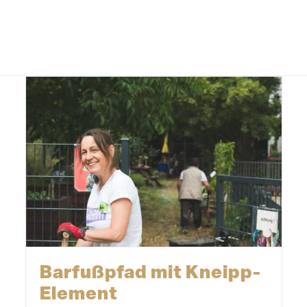
Barfußpfad mit Kneipp-
Element