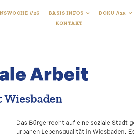
NS­WOCHE //26
BASIS INFOS
DOKU //25
KONTAKT
ale Arbeit
dt Wiesbaden
Das Bürger­recht auf eine soziale Stadt 
urbanen Lebens­qua­lität in Wiesbaden.