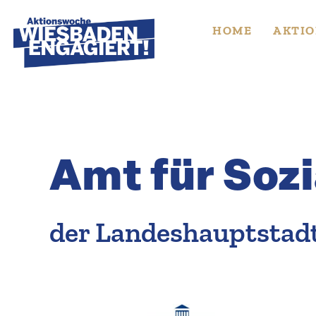
Skip
to
HOME
AKTIO
content
Amt für Sozi
der Landes­haupt­sta