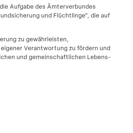
 die Aufgabe des Ämter­ver­bundes
nd­si­cherung und Flücht­linge“, die auf
herung zu gewährleisten,
n eigener Verant­wortung zu fördern und
ichen und gemein­schaft­lichen Lebens­