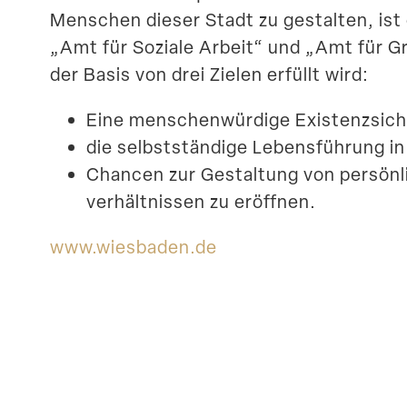
Menschen dieser Stadt zu gestalten, ist
„Amt für Soziale Arbeit“ und „Amt für Gru
der Basis von drei Zielen erfüllt wird:
Eine menschen­würdige Existenz­si­c
die selbst­ständige Lebens­führung i
Chancen zur Gestaltung von persön­l
ver­hält­nissen zu eröffnen.
www​.wiesbaden​.de