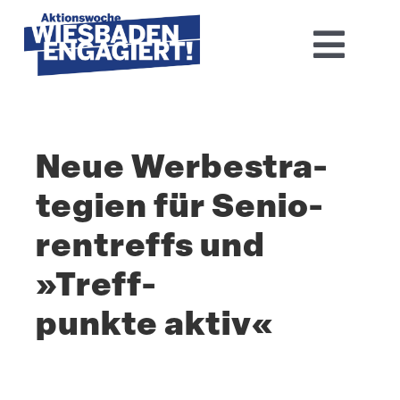
Skip
to
Toggl
content
Navig
Home
Neue Werbe­stra­
Aktions­woche 2026
tegien für Senio­
Basis-Infos
ren­treffs und
Dokumen­tation 2025
»Treff­
punkte aktiv«
Aktuelles
Kontakt