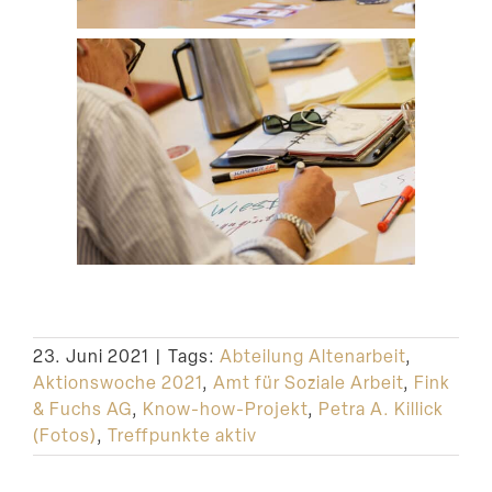
23. Juni 2021
|
Tags:
Abteilung Altenarbeit
,
Aktionswoche 2021
,
Amt für Soziale Arbeit
,
Fink
& Fuchs AG
,
Know-how-Projekt
,
Petra A. Killick
(Fotos)
,
Treffpunkte aktiv