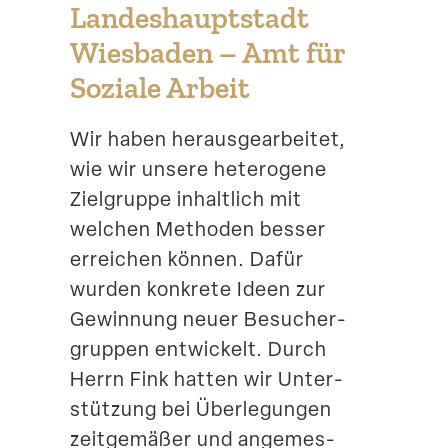
Landes­haupt­stadt
Suche
Wiesbaden – Amt für
Soziale Arbeit
Wir haben heraus­ge­ar­beitet,
wie wir unsere heterogene
Zielgruppe inhaltlich mit
welchen Methoden besser
erreichen können. Dafür
wurden konkrete Ideen zur
Gewinnung neuer Besucher­
gruppen entwi­ckelt. Durch
Herrn Fink hatten wir Unter­
stützung bei Überle­gungen
zeitge­mäßer und angemes­