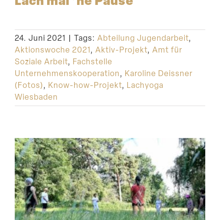
Lach mal ’ne Pause
24. Juni 2021
|
Tags:
Abteilung Jugendarbeit
,
Aktionswoche 2021
,
Aktiv-Projekt
,
Amt für
Soziale Arbeit
,
Fachstelle
Unternehmenskooperation
,
Karoline Deissner
(Fotos)
,
Know-how-Projekt
,
Lachyoga
Wiesbaden