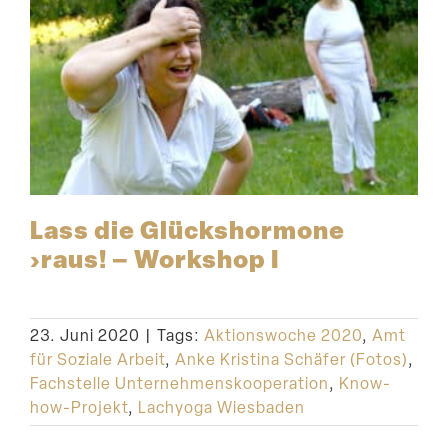
Lass die Glücks­hormone
›raus! – Workshop I
23. Juni 2020
|
Tags:
Aktionswoche 2020
,
Amt
für Soziale Arbeit
,
Anke Kristina Schäfer (Fotos)
,
Fachstelle Unternehmenskooperation
,
Know-
how-Projekt
,
Lachyoga Wiesbaden