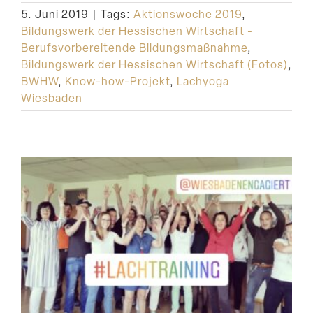
5. Juni 2019
|
Tags:
Aktionswoche 2019
,
Bildungswerk der Hessischen Wirtschaft -
Berufsvorbereitende Bildungsmaßnahme
,
Bildungswerk der Hessischen Wirtschaft (Fotos)
,
BWHW
,
Know-how-Projekt
,
Lachyoga
Wiesbaden