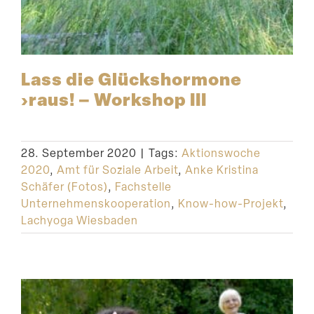
Lass die Glücks­hormone
›raus! – Workshop III
28. September 2020
|
Tags:
Aktionswoche
2020
,
Amt für Soziale Arbeit
,
Anke Kristina
Schäfer (Fotos)
,
Fachstelle
Unternehmenskooperation
,
Know-how-Projekt
,
Lachyoga Wiesbaden