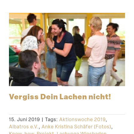
Vergiss Dein Lachen nicht!
15. Juni 2019
|
Tags:
Aktionswoche 2019
,
Albatros e.V.
,
Anke Kristina Schäfer (Fotos)
,
Know-how-Projekt
,
Lachyoga Wiesbaden