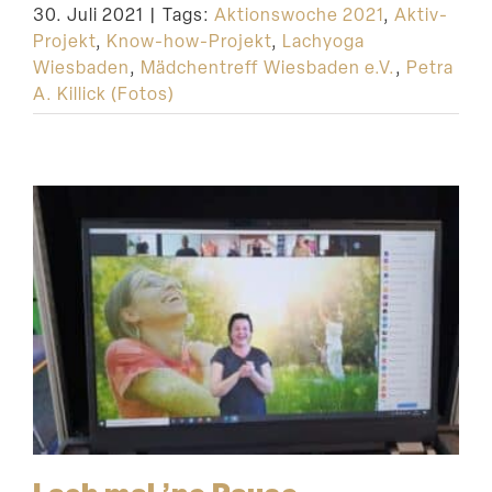
30. Juli 2021
|
Tags:
Aktionswoche 2021
,
Aktiv-
Suche
Projekt
,
Know-how-Projekt
,
Lachyoga
Wiesbaden
,
Mädchentreff Wiesbaden e.V.
,
Petra
A. Killick (Fotos)