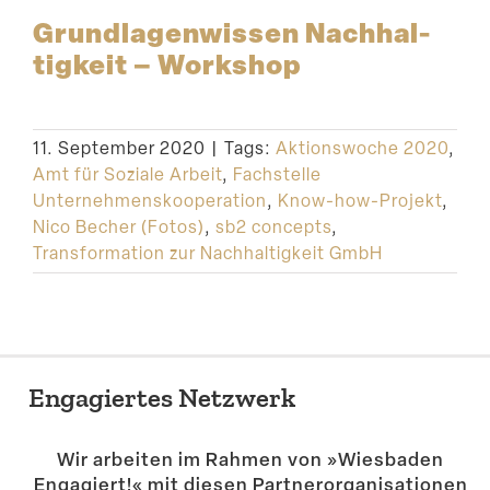
Grund­la­gen­wissen Nachhal­
tigkeit – Workshop
11. September 2020
|
Tags:
Aktionswoche 2020
,
Amt für Soziale Arbeit
,
Fachstelle
Unternehmenskooperation
,
Know-how-Projekt
,
Nico Becher (Fotos)
,
sb2 concepts
,
Transformation zur Nachhaltigkeit GmbH
Engagiertes Netzwerk
Wir arbeiten im Rahmen von »Wiesbaden
Engagiert!« mit diesen Partner­or­ga­ni­sa­tionen