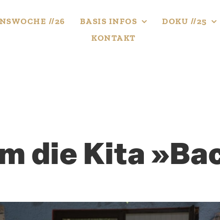
NS­WOCHE //26
BASIS INFOS
DOKU //25
KONTAKT
um die Kita »B