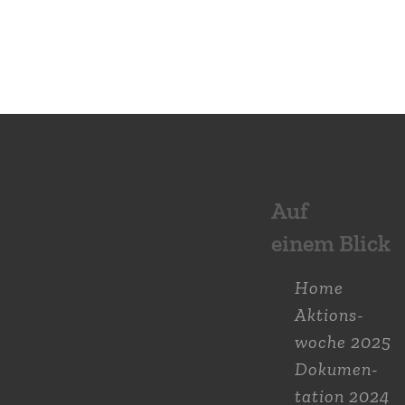
Auf
einem Blick
Home
Aktions­
woche 2025
Dokumen­
tation 2024