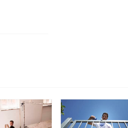
 Spaß und dank
eren