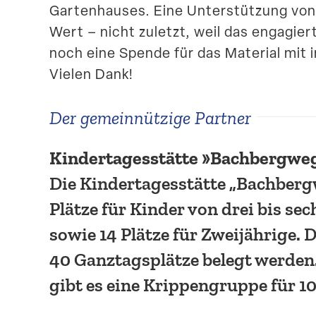
Garten­hauses. Eine Unter­stützung vo
Wert – nicht zuletzt, weil das engagie
noch eine Spende für das Material mit 
Vielen Dank!
Der gemein­nützige Partner
Kinder­ta­ges­stätte »Bachbergwe
Die Kinder­ta­ges­stätte „Bachber
Plätze für Kinder von drei bis se
sowie 14 Plätze für Zweijährige.
40 Ganztags­plätze belegt werden
gibt es eine Krippen­gruppe für 1