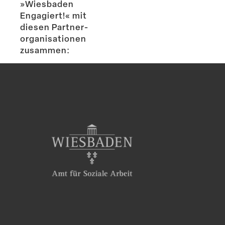
»Wiesbaden
Engagiert!« mit
diesen Partner­
or­ga­ni­sa­tionen
zusammen: