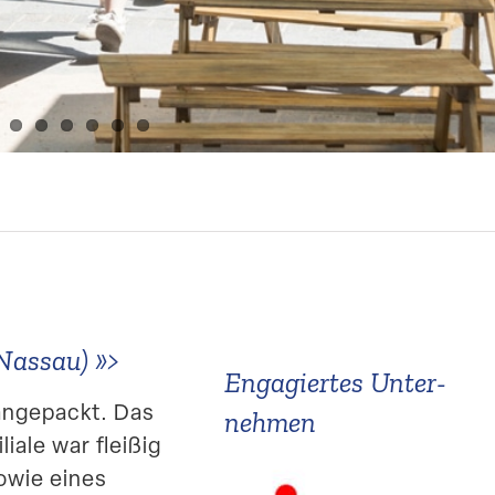
(Nassau)
»>
Engagiertes Unter­
angepackt. Das
nehmen
iale war fleißig
sowie eines