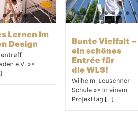
s Lernen im
Bunte Vielfalt –
n Design
ein schönes
n­treff
Entrée für
den e.V. »>
die WLS!
]
Wilhelm-Leuschner-
Schule »> In einem
Projekttag […]