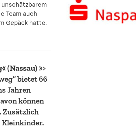
n unschätz­barem
rte Team auch
im Gepäck hatte.
g« (Nassau)
»>
gweg“ bietet 66
chs Jahren
 Davon können
. Zusätzlich
0 Kleinkinder.