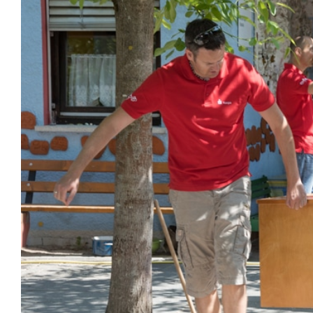
grösseres
Bild