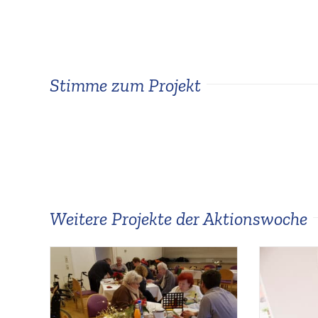
Stimme zum Projekt
»Ein schweiß­trei­bender Tag mit viel
der tollen Teamleistung und der leck
Verpflegung ein schönes Erlebnis.«
Andrea Polzer, Naspa
Weitere Projekte der Aktionswoche