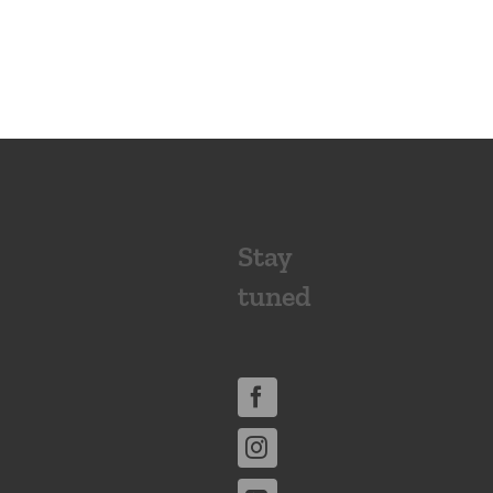
Stay
tuned