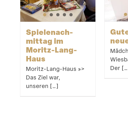
Gute
Spiele­nach­
neue
mittag im
Moritz-Lang-
Mädche
Haus
Wiesba
Der […
Moritz-Lang-Haus »>
Das Ziel war,
unseren […]