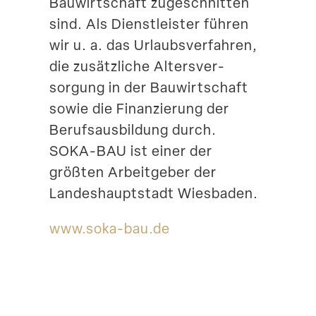
Bauwirt­schaft zugeschnitten
sind. Als Dienst­leister führen
wir u. a. das Urlaubs­ver­fahren,
die zusätz­liche Alters­ver­
sorgung in der Bauwirt­schaft
sowie die Finan­zierung der
Berufs­aus­bildung durch.
SOKA-BAU ist einer der
größten Arbeit­geber der
Landes­haupt­stadt Wiesbaden.
www​.soka​-bau​.de