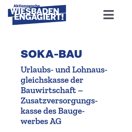
Skip
to
Toggl
content
Navig
Home
SOKA-BAU
Aktions­woche 2026
Urlaubs- und Lohnaus­
Basis-Infos
gleichs­kasse der
Dokumen­tation 2025
Bauwirt­schaft –
Zusatz­ver­sor­gungs­
Aktuelles
kasse des Bauge­
werbes AG
Kontakt