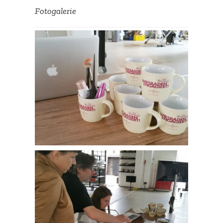
Lösungen! Eine solche
Fotoga­lerie
Zusam­men­arbeit macht
großen Spaß – man lernt
unglaublich viel. Das
Ergebnis ist beein­dru­
ckend – und der Weg
dorthin unkom­pli­ziert.
Danke an Michael Link und
Ludmila Lorenz für dieses
schöne Projekt!
Karoline Deissner,
Fachstelle
Unternehmenskooperation