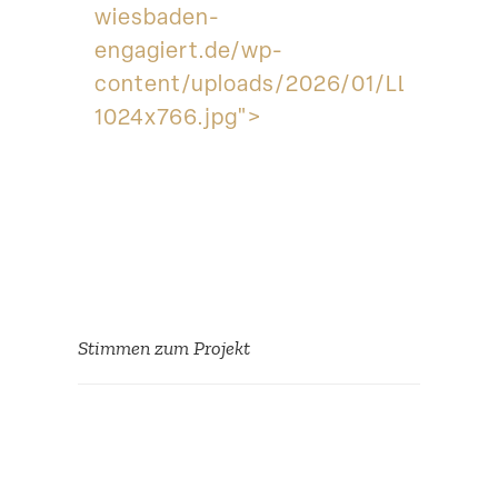
wiesbaden-
engagiert.de/wp-
content/uploads/2026/01/LL__Logo-
1024x766.jpg">
Stimmen zum Projekt
Es gibt Profis, die kennen
keine Probleme – nur