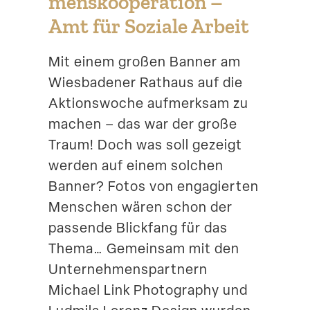
mens­ko­ope­ration –
Suche
Amt für Soziale Arbeit
Mit einem großen Banner am
Wiesba­dener Rathaus auf die
Aktions­woche aufmerksam zu
machen – das war der große
Traum! Doch was soll gezeigt
werden auf einem solchen
Banner? Fotos von engagierten
Menschen wären schon der
passende Blickfang für das
Thema… Gemeinsam mit den
Unter­neh­mens­partnern
Michael Link Photo­graphy und