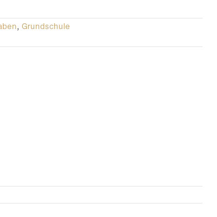
raben
,
Grundschule