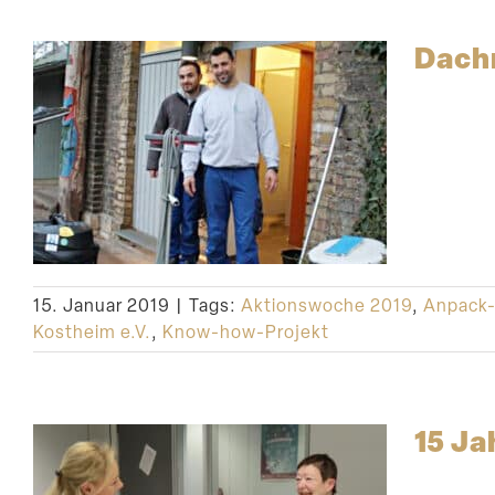
Dachr
15. Januar 2019
|
Tags:
Aktionswoche 2019
,
Anpack-
Kostheim e.V.
,
Know-how-Projekt
15 Ja