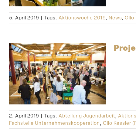
5. April 2019
|
Tags:
Aktionswoche 2019
,
News
,
Ollo
Proje
2. April 2019
|
Tags:
Abteilung Jugendarbeit
,
Aktion
Fachstelle Unternehmenskooperation
,
Ollo Kessler (