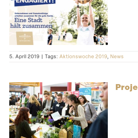
5. April 2019
|
Tags:
Aktionswoche 2019
,
News
Proje