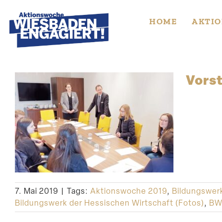
Skip
to
HOME
AKTIO
content
Vorst
7. Mai 2019
|
Tags:
Aktionswoche 2019
,
Bildungswer
Bildungswerk der Hessischen Wirtschaft (Fotos)
,
B