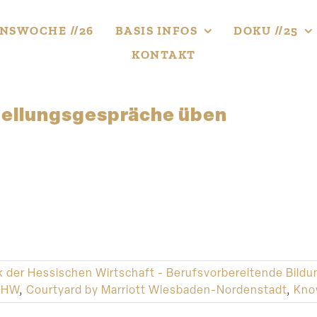
NS­WOCHE //26
BASIS INFOS
DOKU //25
KONTAKT
el­lungs­ge­spräche üben
k der Hessischen Wirtschaft - Berufsvorbereitende Bil
WHW
,
Courtyard by Marriott Wiesbaden-Nordenstadt
,
Kno