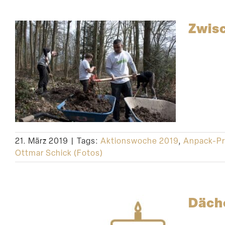
Zwis
21. März 2019
|
Tags:
Aktionswoche 2019
,
Anpack-Pr
Ottmar Schick (Fotos)
Däche