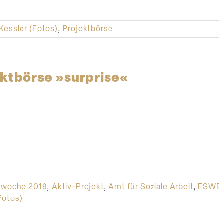
 Kessler (Fotos)
,
Projektbörse
kt­börse »surprise«
swoche 2019
,
Aktiv-Projekt
,
Amt für Soziale Arbeit
,
ESWE
Fotos)