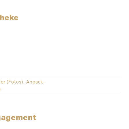
theke
fer (Fotos)
,
Anpack-
g
ngagement