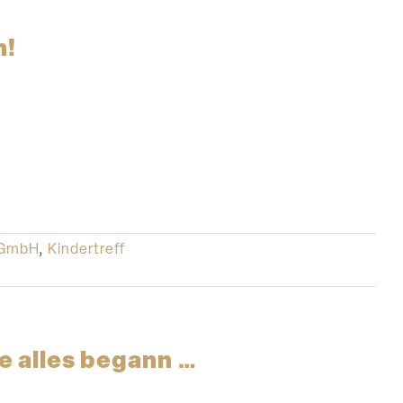
n!
 GmbH
,
Kindertreff
e alles begann …