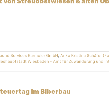
t von Streu­obst­wiesen & alten 
round Services Barmeier GmbH
,
Anke Kristina Schäfer (F
eshauptstadt Wiesbaden - Amt für Zuwanderung und Int
eu­ertag im Biberbau