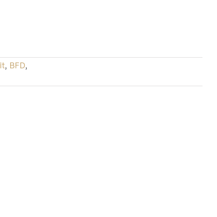
it
,
BFD
,