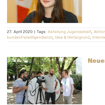
27. April 2020
|
Tags:
Abteilung Jugendarbeit
,
Aktio
bundesfreiwilligendienst
,
Idee & Hintergrund
,
Interv
Neuer