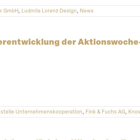
rk GmbH
,
Ludmila Lorenz Design
,
News
er­ent­wicklung der Aktionswoch
hstelle Unternehmenskooperation
,
Fink & Fuchs AG
,
Kno