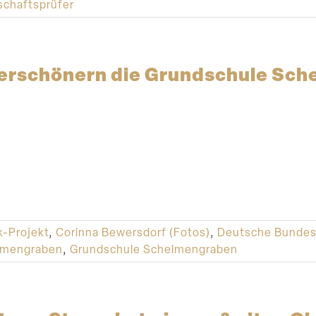
schaftsprüfer
verschönern die Grund­schule Sc
-Projekt
,
Corinna Bewersdorf (Fotos)
,
Deutsche Bundes
elmengraben
,
Grundschule Schelmengraben