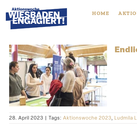
Skip
to
HOME
AKTIO
content
Endli
28. April 2023
|
Tags:
Aktionswoche 2023
,
Ludmila L