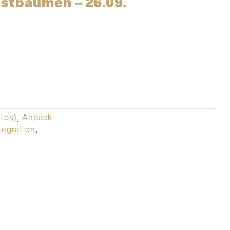
Obstbäumen – 26.09.
otos)
,
Anpack-
egration
,