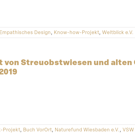
Empathisches Design
,
Know-how-Projekt
,
Weltblick e.V.
t von Streu­obst­wiesen und alt
.2019
-Projekt
,
Buch VorOrt
,
Naturefund Wiesbaden e.V.
,
VSW 