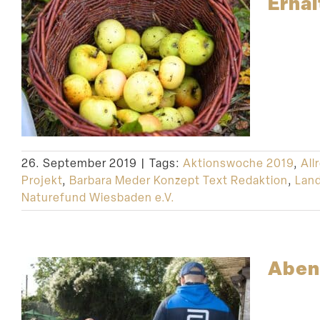
Erhal
26. September 2019
|
Tags:
Aktionswoche 2019
,
All
Projekt
,
Barbara Meder Konzept Text Redaktion
,
Land
Naturefund Wiesbaden e.V.
Abent