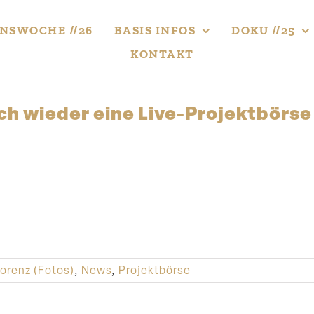
NS­WOCHE //26
BASIS INFOS
DOKU //25
KONTAKT
ch wieder eine Live-Projektbörse
orenz (Fotos)
,
News
,
Projektbörse