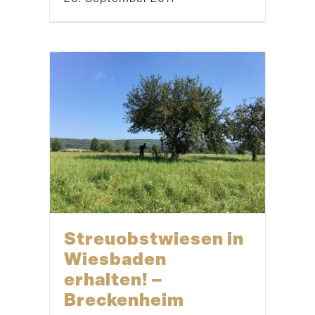
14. August 2018
Umwelt­fes­tival im
Aukammtal – das
Festival
1. Dezember 2017
Umwelt­fes­tival im
Aukammtal
10. August 2018