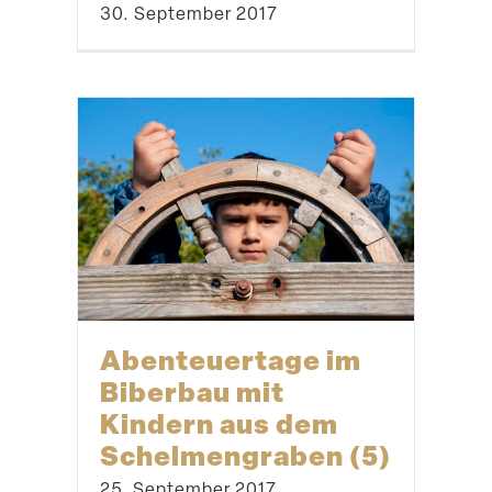
Streu­obst­wiesen
pflegen & erhalten –
15.08. Sonnenberg
15. August 2018
Spiele­nach­mittag
im Moritz-Lang-
Haus
12. Dezember 2017
Bau einer Klang­
skulptur – Tag 1