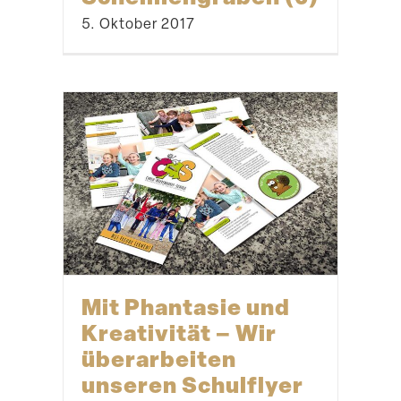
Bau einer Klang­
skulptur – Tag 2
15. August 2018
Eine Homepage für
die Aktionswoche
11. Januar 2018