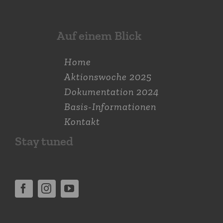
erhalten! –
Breckenheim
21. September 2017
Abenteu­ertage im
Biberbau mit