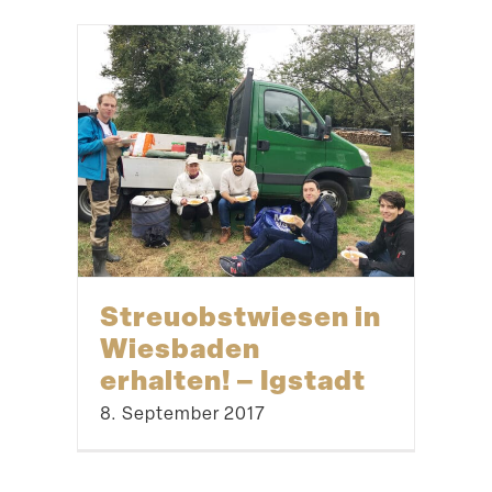
Biberbau mit
Kindern aus dem
Schel­men­graben (6)
5. Oktober 2017
Mit Phantasie und
Kreati­vität – Wir