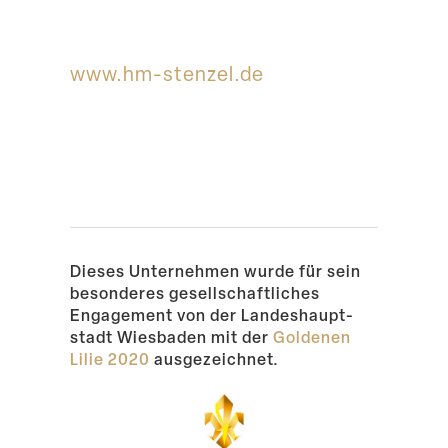
Suche
www​.hm​-stenzel​.de
Dieses Unter­nehmen wurde für sein
beson­deres gesell­schaft­liches
Engagement von der Landes­haupt­
stadt Wiesbaden mit der
Goldenen
Lilie 2020
ausgezeichnet.