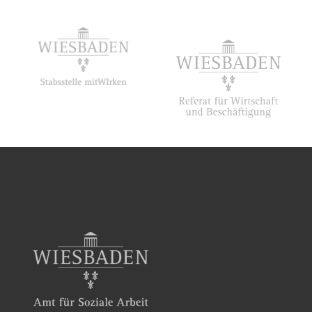
Kindern aus dem
Schel­men­graben (5)
25. September 2017
Streu­obst­wiesen in
Wiesbaden