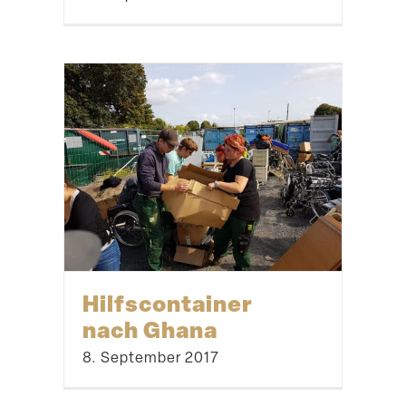
Stadt­teilplan für
den
Schelmengraben
31. Oktober 2017
Ein Häuschen für die
Requisiten
30. Juli 2018
Abenteu­ertage im