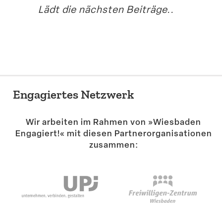
überar­beiten
unseren Schulflyer
30. September 2017
Abenteu­ertage im
Biberbau mit