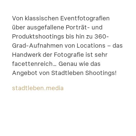
Suche
Von klassi­schen Event­fo­to­grafien
über ausge­fallene Porträt- und
Produkt­shoo­tings bis hin zu 360-
Grad-Aufnahmen von Locations – das
Handwerk der Fotografie ist sehr
facet­ten­reich… Genau wie das
Angebot von Stadt­leben Shootings!
stadt​leben​.media