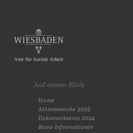
Auf einem Blick
Home
Aktions­woche 2025
Dokumen­tation 2024
Naturpark verschönern, erhalten, erneuern
Basis-Informationen