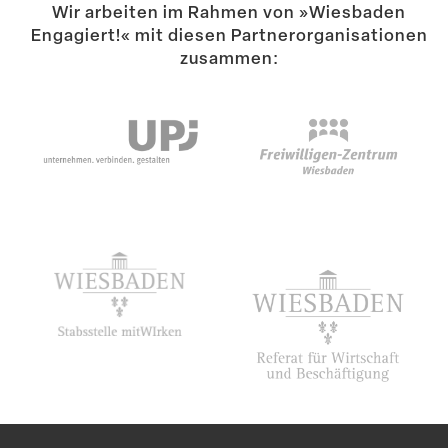
Neue Elemente für das Insektenhotel
Wir arbeiten im Rahmen von »Wiesbaden
Engagiert!« mit diesen Partner­or­ga­ni­sa­tionen
zusammen:
Neues »Gehege« für die Kinder der Kita Amöneburg