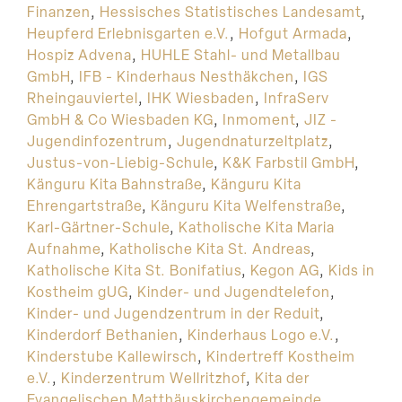
Finanzen
,
Hessisches Statistisches Landesamt
,
Heupferd Erlebnisgarten e.V.
,
Hofgut Armada
,
Hospiz Advena
,
HUHLE Stahl- und Metallbau
GmbH
,
IFB - Kinderhaus Nesthäkchen
,
IGS
Rheingauviertel
,
IHK Wiesbaden
,
InfraServ
GmbH & Co Wiesbaden KG
,
Inmoment
,
JIZ -
Jugendinfozentrum
,
Jugendnaturzeltplatz
,
Justus-von-Liebig-Schule
,
K&K Farbstil GmbH
,
Känguru Kita Bahnstraße
,
Känguru Kita
Ehrengartstraße
,
Känguru Kita Welfenstraße
,
Karl-Gärtner-Schule
,
Katholische Kita Maria
Aufnahme
,
Katholische Kita St. Andreas
,
Katholische Kita St. Bonifatius
,
Kegon AG
,
Kids in
Kostheim gUG
,
Kinder- und Jugendtelefon
,
Kinder- und Jugendzentrum in der Reduit
,
Kinderdorf Bethanien
,
Kinderhaus Logo e.V.
,
Kinderstube Kallewirsch
,
Kindertreff Kostheim
e.V.
,
Kinderzentrum Wellritzhof
,
Kita der
Evangelischen Matthäuskirchengemeinde
,