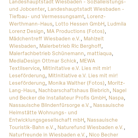
Landeshauptstadt Wiesbaden - Sozialleistungs-
und Jobcenter
,
Landeshauptstadt Wiesbaden -
Tiefbau- und Vermessungsamt
,
Lorenz-
Werthmann-Haus
,
Lotto Hessen GmbH
,
Ludmila
Lorenz Design
,
MA Productions (Fotos)
,
Mädchentreff Wiesbaden e.V.
,
Mahlzeit
Wiesbaden
,
Malerbetrieb Ric Berghoff
,
Malerfachbetrieb Schünemann
,
mattiaqua
,
MediaDesign Ottmar Schick
,
MEWA
Textilservice
,
MitInitative e.V. Lies mit mir!
Leseförderung
,
MitInitiative e.V. Lies mit mir!
Leseförderung
,
Monika Walther (Fotos)
,
Moritz-
Lang-Haus
,
Nachbarschaftshaus Biebrich
,
Nagel
und Becker die Installateur Profis GmbH
,
Naspa
,
Nassauische Blindenfürsorge e.V.
,
Nassauische
Heimstätte Wohnungs- und
Entwicklungsgesellschaft mbH
,
Nassauische
Touristik-Bahn e.V.
,
Naturefund Wiesbaden e.V.
,
Naturfreunde in Wiesbaden e.V.
,
Nico Becher