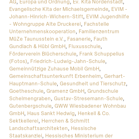
AG
,
Europa und Ordnung
,
Ev. Kita Nordenstadt
,
Evangelische Kita der Michaelsgemeinde
,
EVIM -
Johann-Hinrich-Wichern-Stift
,
EVIM Jugendhilfe
- Wohngruppe Alte Druckerei
,
Fachstelle
Unternehmenskooperation
,
Familienzentrum
MüZe Taunusstein e.V.
,
Fasanerie
,
Fauth
Gundlach & Hübl GmbH
,
Fluxusschule
,
Förderverein Blücherschule
,
Frank Schuppelius
(Fotos)
,
Friedrich-Ludwig-Jahn-Schule
,
Gemeinnützige Zuhause Mobil GmbH
,
Gemeinschaftsunterkunft Erbenheim
,
Gerhart-
Hauptmann-Schule
,
Gesundheit und Tierschutz
,
Goetheschule
,
Gramenz GmbH
,
Grundschule
Schelmengraben
,
Gustav-Stresemann-Schule
,
Gutenbergschule
,
GWW Wiesbadener Wohnbau
GmbH
,
Haus Sankt Hedwig
,
Henkell & Co.
Sektkellerei
,
Herrchen & Schmitt
Landschaftsarchitekten
,
Hessische
Staatskanzlei
,
Hessisches Ministerium der