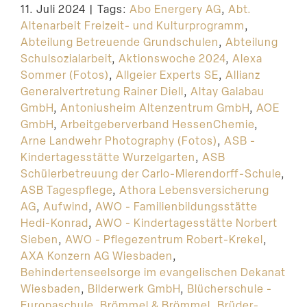
11. Juli 2024
|
Tags:
Abo Energery AG
,
Abt.
Suche
Altenarbeit Freizeit- und Kulturprogramm
,
Abteilung Betreuende Grundschulen
,
Abteilung
Schulsozialarbeit
,
Aktionswoche 2024
,
Alexa
Sommer (Fotos)
,
Allgeier Experts SE
,
Allianz
Generalvertretung Rainer Diell
,
Altay Galabau
GmbH
,
Antoniusheim Altenzentrum GmbH
,
AOE
GmbH
,
Arbeitgeberverband HessenChemie
,
Arne Landwehr Photography (Fotos)
,
ASB -
Kindertagesstätte Wurzelgarten
,
ASB
Schülerbetreuung der Carlo-Mierendorff-Schule
,
ASB Tagespflege
,
Athora Lebensversicherung
AG
,
Aufwind
,
AWO - Familienbildungsstätte
Hedi-Konrad
,
AWO - Kindertagesstätte Norbert
Sieben
,
AWO - Pflegezentrum Robert-Krekel
,
AXA Konzern AG Wiesbaden
,
Behindertenseelsorge im evangelischen Dekanat
Wiesbaden
,
Bilderwerk GmbH
,
Blücherschule -
Europaschule
,
Brömmel & Brömmel
,
Brüder-