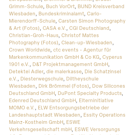
Grimm-Schule
,
Buch VorOrt
,
BUND Kreisverband
Wiesbaden
,
Bundeskriminalamt
,
Carlo-
Mierendorff-Schule
,
Carsten Simon Photography
& Art (Fotos)
,
CASA e.V.
,
CGI Deutschland
,
Christian-Groh-Haus
,
Christof Mattes
Photography (Fotos)
,
Clean-up-Wiesbaden
,
Crown Worldwide
,
ctc events - Agentur für
Markenkommunikation GmbH & Co KG
,
Cyperus
1901 e.V.
,
D&T Projektmanagement GmbH
,
Detektei Adler
,
die malerkasse
,
Die Schatzinsel
e.V.
,
Diesterwegschule
,
Diltheyschule
Wiesbaden
,
Dirk Brömmel (Fotos)
,
Dow Silicones
Deutschland GmbH
,
DuPont Specialty Products
,
Edenred Deutschland GmbH
,
Elterninitiative
MOMO e.V.
,
ELW Entsorgungsbetriebe der
Landeshauptstadt Wiesbaden
,
Essity Operations
Mainz-Kostheim GmbH
,
ESWE
Verkehrsgesellschaft mbH
,
ESWE Versorgungs