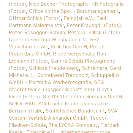
(Fotos)
,
Nico Becher Photography
,
NN Fotografie
(Fotos)
,
Office on the Spot - Büromanagement
,
Ottmar Schick (Fotos)
,
Pamojah e.V.
,
Paul
Hartmann Malermeister
,
Peter Krausgrill (Fotos)
,
Peter-Rosegger-Schule
,
Petra A. Killick (Fotos)
,
Queeres Zentrum Wiesbaden e.V.
,
R+V
Versicherung AG
,
Railistics GmbH
,
Rettel
Projektbau GmbH
,
Riederbergschule
,
Ron
Erdmann (Fotos)
,
Samira Schulz Photography
(Fotos)
,
Schloss Freudenberg
,
Schreinerei Gerd
Michel e.K.
,
Schreinerei Trendholz
,
Schuppelius
GmbH – Portrait & Werbefotografie
,
SEG
Stadtentwicklungsgesellschaft mbH
,
Sibylla
Eisen (Fotos)
,
Smiths Detection Germany GmbH
,
SOKA-BAU
,
Städtische Kindertagesstätte
Bertramstraße
,
Statistisches Bundesamt
,
SVA
System Vertrieb Alexander GmbH
,
Teodor-
Fliedner-Schule
,
The LYCRA Company
,
Tierpark
Kastel
,
Tigerbär e.V.
,
Unternehmensgruppe