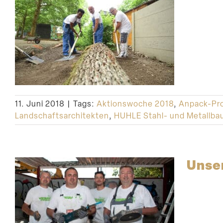
11. Juni 2018
|
Tags:
Aktionswoche 2018
,
Anpack-Pro
Landschaftsarchitekten
,
HUHLE Stahl- und Metallb
Unse