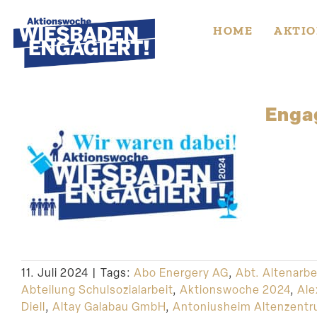
Skip
to
HOME
AKTIO
content
Engag
11. Juli 2024
|
Tags:
Abo Energery AG
,
Abt. Altenarbe
Abteilung Schulsozialarbeit
,
Aktionswoche 2024
,
Ale
Diell
,
Altay Galabau GmbH
,
Antoniusheim Altenzent