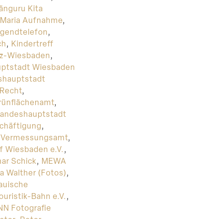
änguru Kita
a Maria Aufnahme
,
ugendtelefon
,
ch
,
Kindertreff
nz-Wiesbaden
,
ptstadt Wiesbaden
shauptstadt
 Recht
,
rünflächenamt
,
Landeshauptstadt
schäftigung
,
d Vermessungsamt
,
f Wiesbaden e.V.
,
ar Schick
,
MEWA
a Walther (Fotos)
,
auische
uristik-Bahn e.V.
,
NN Fotografie