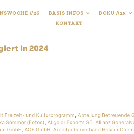
NS­WOCHE //26
BASIS INFOS
DOKU //25
KONTAKT
iert in 2024
it Freizeit- und Kulturprogramm
,
Abteilung Betreuende 
xa Sommer (Fotos)
,
Allgeier Experts SE
,
Allianz Generalv
rum GmbH
,
AOE GmbH
,
Arbeitgeberverband HessenChem