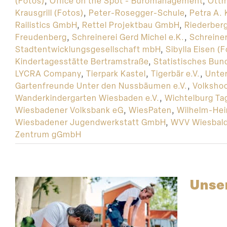
(Fotos)
,
Office on the Spot - Büromanagement
,
Ottm
Krausgrill (Fotos)
,
Peter-Rosegger-Schule
,
Petra A. K
Railistics GmbH
,
Rettel Projektbau GmbH
,
Riederber
Freudenberg
,
Schreinerei Gerd Michel e.K.
,
Schreiner
Stadtentwicklungsgesellschaft mbH
,
Sibylla Eisen (
Kindertagesstätte Bertramstraße
,
Statistisches Bu
LYCRA Company
,
Tierpark Kastel
,
Tigerbär e.V.
,
Unte
Gartenfreunde Unter den Nussbäumen e.V.
,
Volksho
Wanderkindergarten Wiesbaden e.V.
,
Wichtelburg Tag
Wiesbadener Volksbank eG
,
WiesPaten
,
Wilhelm-Hei
Wiesbadener Jugendwerkstatt GmbH
,
WVV Wiesbal
Zentrum gGmbH
Unser