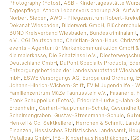
Photography (Fotos)
,
ASB - Kindertagesstätte Wurz
Tagespflege
,
Athora Lebensversicherung AG
,
Aufwi
Norbert Sieben
,
AWO - Pflegezentrum Robert-Kreke
Dekanat Wiesbaden
,
Bilderwerk GmbH
,
Blücherschul
BUND Kreisverband Wiesbaden
,
Bundeskriminalamt
,
e.V.
,
CGI Deutschland
,
Christian-Groh-Haus
,
Christo
events - Agentur für Markenkommunikation GmbH &
die malerkasse
,
Die Schatzinsel e.V.
,
Diesterwegschu
Deutschland GmbH
,
DuPont Specialty Products
,
Ede
Entsorgungsbetriebe der Landeshauptstadt Wiesba
mbH
,
ESWE Versorgungs AG
,
Europa und Ordnung
,
E
Johann-Hinrich-Wichern-Stift
,
EVIM Jugendhilfe - W
Familienzentrum MüZe Taunusstein e.V.
,
Fasanerie
,
F
Frank Schuppelius (Fotos)
,
Friedrich-Ludwig-Jahn-S
Erbenheim
,
Gerhart-Hauptmann-Schule
,
Gesundheit
Schelmengraben
,
Gustav-Stresemann-Schule
,
Gute
Henkell & Co. Sektkellerei
,
Herrchen & Schmitt Lands
Finanzen
,
Hessisches Statistisches Landesamt
,
Heup
Metallbau GmbH
,
IFB - Kinderhaus Nesthäkchen
,
IGS