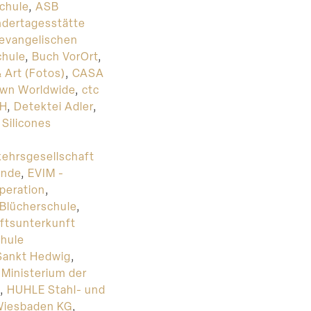
chule
,
ASB
ndertagesstätte
 evangelischen
hule
,
Buch VorOrt
,
 Art (Fotos)
,
CASA
wn Worldwide
,
ctc
bH
,
Detektei Adler
,
Silicones
ehrsgesellschaft
inde
,
EVIM -
peration
,
 Blücherschule
,
ftsunterkunft
hule
Sankt Hedwig
,
Ministerium der
,
HUHLE Stahl- und
Wiesbaden KG
,