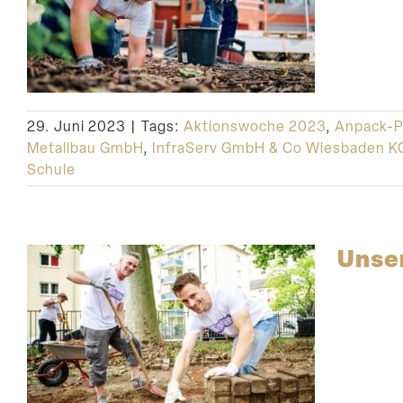
29. Juni 2023
|
Tags:
Aktionswoche 2023
,
Anpack-P
Metallbau GmbH
,
InfraServ GmbH & Co Wiesbaden K
Schule
Unser