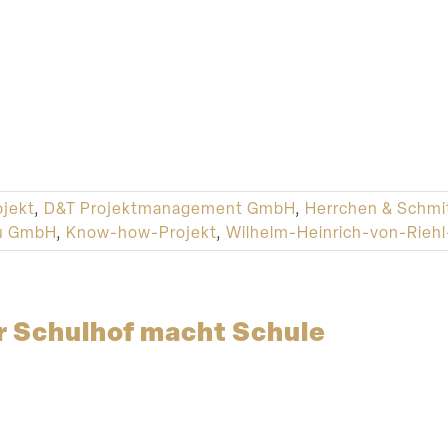
jekt
,
D&T Projektmanagement GmbH
,
Herrchen & Schmi
au GmbH
,
Know-how-Projekt
,
Wilhelm-Heinrich-von-Rieh
r Schulhof macht Schule