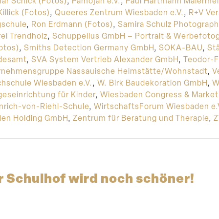
ar Schick (Fotos)
,
Pamojah e.V.
,
Paul Hartmann Malermei
illick (Fotos)
,
Queeres Zentrum Wiesbaden e.V.
,
R+V Ver
gschule
,
Ron Erdmann (Fotos)
,
Samira Schulz Photograph
ei Trendholz
,
Schuppelius GmbH – Portrait & Werbefotog
Fotos)
,
Smiths Detection Germany GmbH
,
SOKA-BAU
,
St
ndesamt
,
SVA System Vertrieb Alexander GmbH
,
Teodor-F
rnehmensgruppe Nassauische Heimstätte/Wohnstadt
,
V
chschule Wiesbaden e.V.
,
W. Birk Baudekoration GmbH
,
W
eseinrichtung für Kinder
,
Wiesbaden Congress & Marke
nrich-von-Riehl-Schule
,
WirtschaftsForum Wiesbaden e.
den Holding GmbH
,
Zentrum für Beratung und Therapie
,
Z
 Schulhof wird noch schöner!