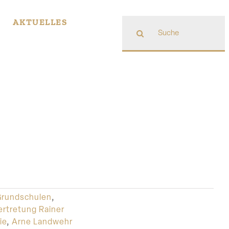
Suche
AKTUELLES
nach:
Grundschulen
,
ertretung Rainer
ie
,
Arne Landwehr