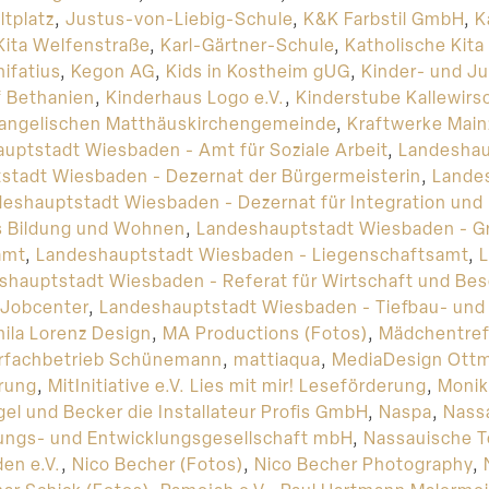
tplatz
,
Justus-von-Liebig-Schule
,
K&K Farbstil GmbH
,
K
Kita Welfenstraße
,
Karl-Gärtner-Schule
,
Katholische Kit
nifatius
,
Kegon AG
,
Kids in Kostheim gUG
,
Kinder- und J
f Bethanien
,
Kinderhaus Logo e.V.
,
Kinderstube Kallewirs
Evangelischen Matthäuskirchengemeinde
,
Kraftwerke Mai
uptstadt Wiesbaden - Amt für Soziale Arbeit
,
Landeshau
stadt Wiesbaden - Dezernat der Bürgermeisterin
,
Lande
eshauptstadt Wiesbaden - Dezernat für Integration und
s Bildung und Wohnen
,
Landeshauptstadt Wiesbaden - G
amt
,
Landeshauptstadt Wiesbaden - Liegenschaftsamt
,
shauptstadt Wiesbaden - Referat für Wirtschaft und Be
 Jobcenter
,
Landeshauptstadt Wiesbaden - Tiefbau- un
ila Lorenz Design
,
MA Productions (Fotos)
,
Mädchentref
rfachbetrieb Schünemann
,
mattiaqua
,
MediaDesign Ottm
erung
,
MitInitiative e.V. Lies mit mir! Leseförderung
,
Monik
el und Becker die Installateur Profis GmbH
,
Naspa
,
Nass
ngs- und Entwicklungsgesellschaft mbH
,
Nassauische To
en e.V.
,
Nico Becher (Fotos)
,
Nico Becher Photography
,