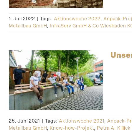
1. Juli 2022
|
Tags:
Aktionswoche 2022
,
Anpack-Proj
Metallbau GmbH
,
InfraServ GmbH & Co Wiesbaden K
Unser
25. Juni 2021
|
Tags:
Aktionswoche 2021
,
Anpack-Pr
Metallbau GmbH
,
Know-how-Projekt
,
Petra A. Killick