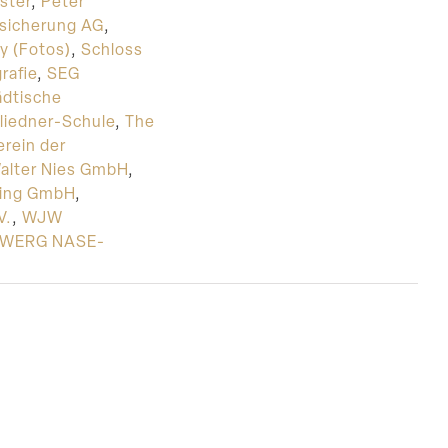
ster
,
Peter
sicherung AG
,
y (Fotos)
,
Schloss
rafie
,
SEG
ädtische
liedner-Schule
,
The
erein der
alter Nies GmbH
,
ting GmbH
,
V.
,
WJW
WERG NASE-