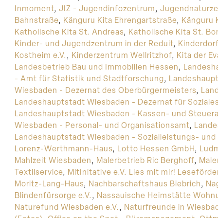
Inmoment
,
JIZ - Jugendinfozentrum
,
Jugendnaturzel
Bahnstraße
,
Känguru Kita Ehrengartstraße
,
Känguru 
Katholische Kita St. Andreas
,
Katholische Kita St. Bo
Kinder- und Jugendzentrum in der Reduit
,
Kinderdor
Kostheim e.V.
,
Kinderzentrum Wellritzhof
,
Kita der 
Landesbetrieb Bau und Immobilien Hessen
,
Landesha
- Amt für Statistik und Stadtforschung
,
Landeshaupt
Wiesbaden - Dezernat des Oberbürgermeisters
,
Land
Landeshauptstadt Wiesbaden - Dezernat für Soziale
Landeshauptstadt Wiesbaden - Kassen- und Steuer
Wiesbaden - Personal- und Organisationsamt
,
Lande
Landeshauptstadt Wiesbaden - Sozialleistungs- und
Lorenz-Werthmann-Haus
,
Lotto Hessen GmbH
,
Ludm
Mahlzeit Wiesbaden
,
Malerbetrieb Ric Berghoff
,
Male
Textilservice
,
MitInitative e.V. Lies mit mir! Leseförd
Moritz-Lang-Haus
,
Nachbarschaftshaus Biebrich
,
Nag
Blindenfürsorge e.V.
,
Nassauische Heimstätte Wohnu
Naturefund Wiesbaden e.V.
,
Naturfreunde in Wiesbad