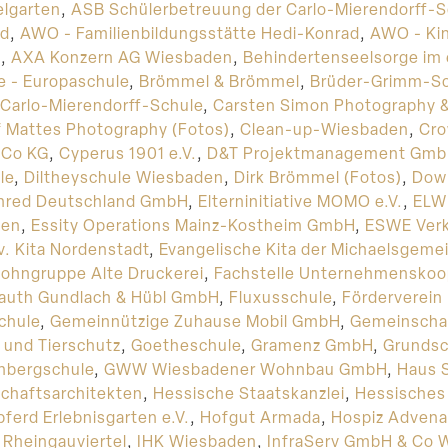
elgarten
,
ASB Schülerbetreuung der Carlo-Mierendorff-S
nd
,
AWO - Familienbildungsstätte Hedi-Konrad
,
AWO - Ki
l
,
AXA Konzern AG Wiesbaden
,
Behindertenseelsorge im
e - Europaschule
,
Brömmel & Brömmel
,
Brüder-Grimm-Sc
Carlo-Mierendorff-Schule
,
Carsten Simon Photography &
f Mattes Photography (Fotos)
,
Clean-up-Wiesbaden
,
Cro
 Co KG
,
Cyperus 1901 e.V.
,
D&T Projektmanagement Gm
le
,
Diltheyschule Wiesbaden
,
Dirk Brömmel (Fotos)
,
Dow 
nred Deutschland GmbH
,
Elterninitiative MOMO e.V.
,
ELW
den
,
Essity Operations Mainz-Kostheim GmbH
,
ESWE Verk
v. Kita Nordenstadt
,
Evangelische Kita der Michaelsgeme
ohngruppe Alte Druckerei
,
Fachstelle Unternehmenskoo
auth Gundlach & Hübl GmbH
,
Fluxusschule
,
Förderverein
chule
,
Gemeinnützige Zuhause Mobil GmbH
,
Gemeinscha
 und Tierschutz
,
Goetheschule
,
Gramenz GmbH
,
Grundsc
nbergschule
,
GWW Wiesbadener Wohnbau GmbH
,
Haus 
chaftsarchitekten
,
Hessische Staatskanzlei
,
Hessisches 
ferd Erlebnisgarten e.V.
,
Hofgut Armada
,
Hospiz Advena
 Rheingauviertel
,
IHK Wiesbaden
,
InfraServ GmbH & Co 