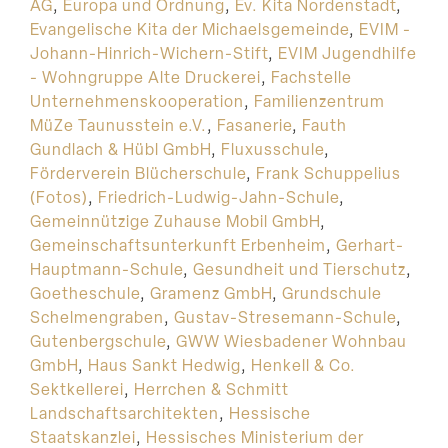
AG
,
Europa und Ordnung
,
Ev. Kita Nordenstadt
,
Evangelische Kita der Michaelsgemeinde
,
EVIM -
Johann-Hinrich-Wichern-Stift
,
EVIM Jugendhilfe
- Wohngruppe Alte Druckerei
,
Fachstelle
Unternehmenskooperation
,
Familienzentrum
MüZe Taunusstein e.V.
,
Fasanerie
,
Fauth
Gundlach & Hübl GmbH
,
Fluxusschule
,
Förderverein Blücherschule
,
Frank Schuppelius
(Fotos)
,
Friedrich-Ludwig-Jahn-Schule
,
Gemeinnützige Zuhause Mobil GmbH
,
Gemeinschaftsunterkunft Erbenheim
,
Gerhart-
Hauptmann-Schule
,
Gesundheit und Tierschutz
,
Goetheschule
,
Gramenz GmbH
,
Grundschule
Schelmengraben
,
Gustav-Stresemann-Schule
,
Gutenbergschule
,
GWW Wiesbadener Wohnbau
GmbH
,
Haus Sankt Hedwig
,
Henkell & Co.
Sektkellerei
,
Herrchen & Schmitt
Landschaftsarchitekten
,
Hessische
Staatskanzlei
,
Hessisches Ministerium der