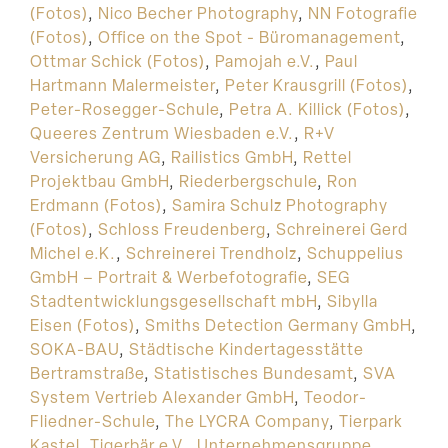
(Fotos)
,
Nico Becher Photography
,
NN Fotografie
(Fotos)
,
Office on the Spot - Büromanagement
,
Ottmar Schick (Fotos)
,
Pamojah e.V.
,
Paul
Hartmann Malermeister
,
Peter Krausgrill (Fotos)
,
Peter-Rosegger-Schule
,
Petra A. Killick (Fotos)
,
Queeres Zentrum Wiesbaden e.V.
,
R+V
Versicherung AG
,
Railistics GmbH
,
Rettel
Projektbau GmbH
,
Riederbergschule
,
Ron
Erdmann (Fotos)
,
Samira Schulz Photography
(Fotos)
,
Schloss Freudenberg
,
Schreinerei Gerd
Michel e.K.
,
Schreinerei Trendholz
,
Schuppelius
GmbH – Portrait & Werbefotografie
,
SEG
Stadtentwicklungsgesellschaft mbH
,
Sibylla
Eisen (Fotos)
,
Smiths Detection Germany GmbH
,
SOKA-BAU
,
Städtische Kindertagesstätte
Bertramstraße
,
Statistisches Bundesamt
,
SVA
System Vertrieb Alexander GmbH
,
Teodor-
Fliedner-Schule
,
The LYCRA Company
,
Tierpark
Kastel
,
Tigerbär e.V.
,
Unternehmensgruppe