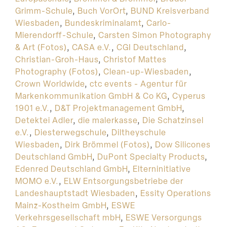
Grimm-Schule
,
Buch VorOrt
,
BUND Kreisverband
Wiesbaden
,
Bundeskriminalamt
,
Carlo-
Mierendorff-Schule
,
Carsten Simon Photography
& Art (Fotos)
,
CASA e.V.
,
CGI Deutschland
,
Christian-Groh-Haus
,
Christof Mattes
Photography (Fotos)
,
Clean-up-Wiesbaden
,
Crown Worldwide
,
ctc events - Agentur für
Markenkommunikation GmbH & Co KG
,
Cyperus
1901 e.V.
,
D&T Projektmanagement GmbH
,
Detektei Adler
,
die malerkasse
,
Die Schatzinsel
e.V.
,
Diesterwegschule
,
Diltheyschule
Wiesbaden
,
Dirk Brömmel (Fotos)
,
Dow Silicones
Deutschland GmbH
,
DuPont Specialty Products
,
Edenred Deutschland GmbH
,
Elterninitiative
MOMO e.V.
,
ELW Entsorgungsbetriebe der
Landeshauptstadt Wiesbaden
,
Essity Operations
Mainz-Kostheim GmbH
,
ESWE
Verkehrsgesellschaft mbH
,
ESWE Versorgungs