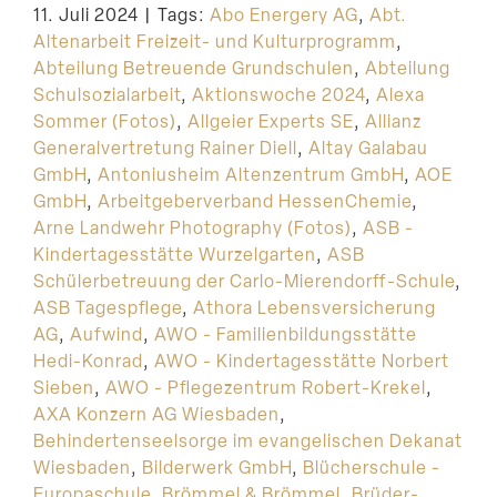
11. Juli 2024
|
Tags:
Abo Energery AG
,
Abt.
Suche
Altenarbeit Freizeit- und Kulturprogramm
,
Abteilung Betreuende Grundschulen
,
Abteilung
Schulsozialarbeit
,
Aktionswoche 2024
,
Alexa
Sommer (Fotos)
,
Allgeier Experts SE
,
Allianz
Generalvertretung Rainer Diell
,
Altay Galabau
GmbH
,
Antoniusheim Altenzentrum GmbH
,
AOE
GmbH
,
Arbeitgeberverband HessenChemie
,
Arne Landwehr Photography (Fotos)
,
ASB -
Kindertagesstätte Wurzelgarten
,
ASB
Schülerbetreuung der Carlo-Mierendorff-Schule
,
ASB Tagespflege
,
Athora Lebensversicherung
AG
,
Aufwind
,
AWO - Familienbildungsstätte
Hedi-Konrad
,
AWO - Kindertagesstätte Norbert
Sieben
,
AWO - Pflegezentrum Robert-Krekel
,
AXA Konzern AG Wiesbaden
,
Behindertenseelsorge im evangelischen Dekanat
Wiesbaden
,
Bilderwerk GmbH
,
Blücherschule -
Europaschule
,
Brömmel & Brömmel
,
Brüder-