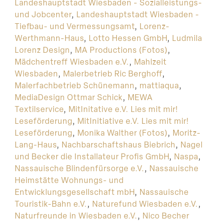
Landeshauptstadt Wiesbaden - Sozialleistungs-
und Jobcenter
,
Landeshauptstadt Wiesbaden -
Tiefbau- und Vermessungsamt
,
Lorenz-
Werthmann-Haus
,
Lotto Hessen GmbH
,
Ludmila
Lorenz Design
,
MA Productions (Fotos)
,
Mädchentreff Wiesbaden e.V.
,
Mahlzeit
Wiesbaden
,
Malerbetrieb Ric Berghoff
,
Malerfachbetrieb Schünemann
,
mattiaqua
,
MediaDesign Ottmar Schick
,
MEWA
Textilservice
,
MitInitative e.V. Lies mit mir!
Leseförderung
,
MitInitiative e.V. Lies mit mir!
Leseförderung
,
Monika Walther (Fotos)
,
Moritz-
Lang-Haus
,
Nachbarschaftshaus Biebrich
,
Nagel
und Becker die Installateur Profis GmbH
,
Naspa
,
Nassauische Blindenfürsorge e.V.
,
Nassauische
Heimstätte Wohnungs- und
Entwicklungsgesellschaft mbH
,
Nassauische
Touristik-Bahn e.V.
,
Naturefund Wiesbaden e.V.
,
Naturfreunde in Wiesbaden e.V.
,
Nico Becher