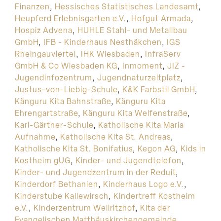
Finanzen
,
Hessisches Statistisches Landesamt
,
Heupferd Erlebnisgarten e.V.
,
Hofgut Armada
,
Hospiz Advena
,
HUHLE Stahl- und Metallbau
GmbH
,
IFB - Kinderhaus Nesthäkchen
,
IGS
Rheingauviertel
,
IHK Wiesbaden
,
InfraServ
GmbH & Co Wiesbaden KG
,
Inmoment
,
JIZ -
Jugendinfozentrum
,
Jugendnaturzeltplatz
,
Justus-von-Liebig-Schule
,
K&K Farbstil GmbH
,
Känguru Kita Bahnstraße
,
Känguru Kita
Ehrengartstraße
,
Känguru Kita Welfenstraße
,
Karl-Gärtner-Schule
,
Katholische Kita Maria
Aufnahme
,
Katholische Kita St. Andreas
,
Katholische Kita St. Bonifatius
,
Kegon AG
,
Kids in
Kostheim gUG
,
Kinder- und Jugendtelefon
,
Kinder- und Jugendzentrum in der Reduit
,
Kinderdorf Bethanien
,
Kinderhaus Logo e.V.
,
Kinderstube Kallewirsch
,
Kindertreff Kostheim
e.V.
,
Kinderzentrum Wellritzhof
,
Kita der
Evangelischen Matthäuskirchengemeinde
,