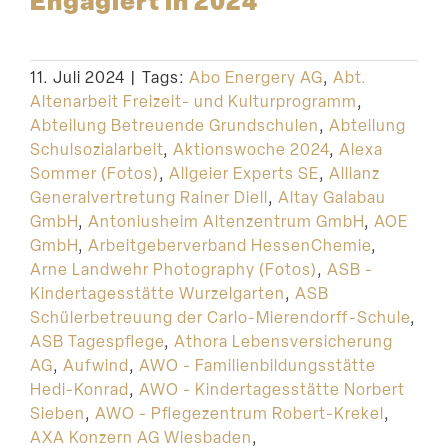
Engagiert in 2024
11. Juli 2024
|
Tags:
Abo Energery AG
,
Abt.
Altenarbeit Freizeit- und Kulturprogramm
,
Abteilung Betreuende Grundschulen
,
Abteilung
Schulsozialarbeit
,
Aktionswoche 2024
,
Alexa
Sommer (Fotos)
,
Allgeier Experts SE
,
Allianz
Generalvertretung Rainer Diell
,
Altay Galabau
GmbH
,
Antoniusheim Altenzentrum GmbH
,
AOE
GmbH
,
Arbeitgeberverband HessenChemie
,
Arne Landwehr Photography (Fotos)
,
ASB -
Kindertagesstätte Wurzelgarten
,
ASB
Schülerbetreuung der Carlo-Mierendorff-Schule
,
ASB Tagespflege
,
Athora Lebensversicherung
AG
,
Aufwind
,
AWO - Familienbildungsstätte
Hedi-Konrad
,
AWO - Kindertagesstätte Norbert
Sieben
,
AWO - Pflegezentrum Robert-Krekel
,
AXA Konzern AG Wiesbaden
,