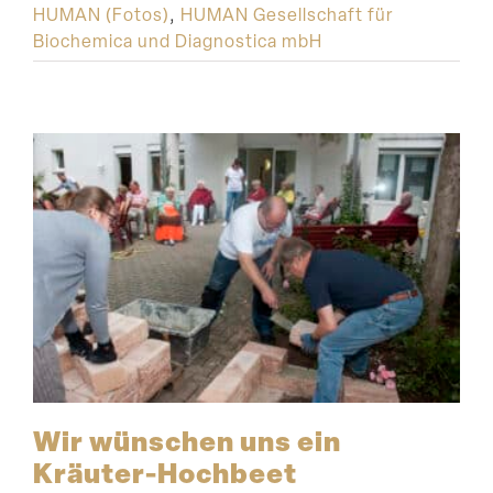
HUMAN (Fotos)
,
HUMAN Gesellschaft für
Biochemica und Diagnostica mbH
Wir wünschen uns ein
Kräuter-Hochbeet