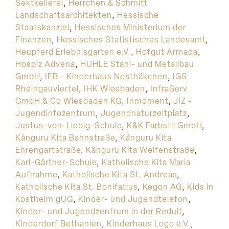
Sektkellerei
,
Herrchen & Schmitt
Landschaftsarchitekten
,
Hessische
Staatskanzlei
,
Hessisches Ministerium der
Finanzen
,
Hessisches Statistisches Landesamt
,
Heupferd Erlebnisgarten e.V.
,
Hofgut Armada
,
Hospiz Advena
,
HUHLE Stahl- und Metallbau
GmbH
,
IFB - Kinderhaus Nesthäkchen
,
IGS
Rheingauviertel
,
IHK Wiesbaden
,
InfraServ
GmbH & Co Wiesbaden KG
,
Inmoment
,
JIZ -
Jugendinfozentrum
,
Jugendnaturzeltplatz
,
Justus-von-Liebig-Schule
,
K&K Farbstil GmbH
,
Känguru Kita Bahnstraße
,
Känguru Kita
Ehrengartstraße
,
Känguru Kita Welfenstraße
,
Karl-Gärtner-Schule
,
Katholische Kita Maria
Aufnahme
,
Katholische Kita St. Andreas
,
Katholische Kita St. Bonifatius
,
Kegon AG
,
Kids in
Kostheim gUG
,
Kinder- und Jugendtelefon
,
Kinder- und Jugendzentrum in der Reduit
,
Kinderdorf Bethanien
,
Kinderhaus Logo e.V.
,