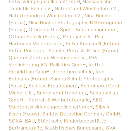
Entwicklungsgesellschaft mbH
,
Nassauische
Touristik-Bahn e.V.
,
Naturefund Wiesbaden e.V.
,
Naturfreunde in Wiesbaden e.V.
,
Nico Becher
(Fotos)
,
Nico Becher Photography
,
NN Fotografie
(Fotos)
,
Office on the Spot - Büromanagement
,
Ottmar Schick (Fotos)
,
Pamojah e.V.
,
Paul
Hartmann Malermeister
,
Peter Krausgrill (Fotos)
,
Peter-Rosegger-Schule
,
Petra A. Killick (Fotos)
,
Queeres Zentrum Wiesbaden e.V.
,
R+V
Versicherung AG
,
Railistics GmbH
,
Rettel
Projektbau GmbH
,
Riederbergschule
,
Ron
Erdmann (Fotos)
,
Samira Schulz Photography
(Fotos)
,
Schloss Freudenberg
,
Schreinerei Gerd
Michel e.K.
,
Schreinerei Trendholz
,
Schuppelius
GmbH – Portrait & Werbefotografie
,
SEG
Stadtentwicklungsgesellschaft mbH
,
Sibylla
Eisen (Fotos)
,
Smiths Detection Germany GmbH
,
SOKA-BAU
,
Städtische Kindertagesstätte
Bertramstraße
,
Statistisches Bundesamt
,
SVA