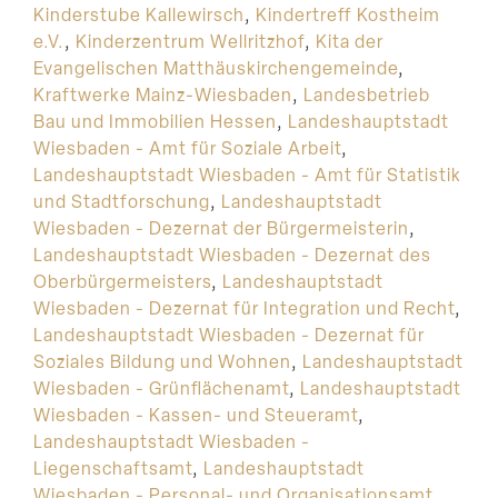
Kinderstube Kallewirsch
,
Kindertreff Kostheim
e.V.
,
Kinderzentrum Wellritzhof
,
Kita der
Evangelischen Matthäuskirchengemeinde
,
Kraftwerke Mainz-Wiesbaden
,
Landesbetrieb
Bau und Immobilien Hessen
,
Landeshauptstadt
Wiesbaden - Amt für Soziale Arbeit
,
Landeshauptstadt Wiesbaden - Amt für Statistik
und Stadtforschung
,
Landeshauptstadt
Wiesbaden - Dezernat der Bürgermeisterin
,
Landeshauptstadt Wiesbaden - Dezernat des
Oberbürgermeisters
,
Landeshauptstadt
Wiesbaden - Dezernat für Integration und Recht
,
Landeshauptstadt Wiesbaden - Dezernat für
Soziales Bildung und Wohnen
,
Landeshauptstadt
Wiesbaden - Grünflächenamt
,
Landeshauptstadt
Wiesbaden - Kassen- und Steueramt
,
Landeshauptstadt Wiesbaden -
Liegenschaftsamt
,
Landeshauptstadt
Wiesbaden - Personal- und Organisationsamt
,