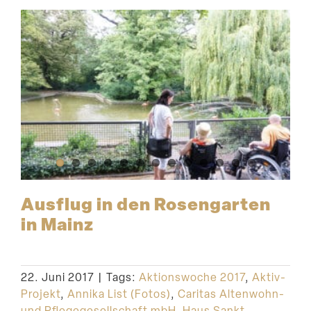
Ausflug in den Rosen­garten
in Mainz
22. Juni 2017
|
Tags:
Aktionswoche 2017
,
Aktiv-
Projekt
,
Annika List (Fotos)
,
Caritas Altenwohn-
und Pflegegesellschaft mbH
,
Haus Sankt