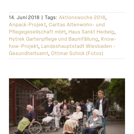
14. Juni 2018
|
Tags:
Aktionswoche 2018
,
Anpack-Projekt
,
Caritas Altenwohn- und
Pflegegesellschaft mbH
,
Haus Sankt Hedwig
,
Hytrek Gartenpflege und Baumfällung
,
Know-
how-Projekt
,
Landeshauptstadt Wiesbaden -
Gesundheitsamt
,
Ottmar Schick (Fotos)