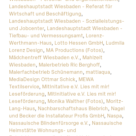
Landeshauptstadt Wiesbaden - Referat für
Wirtschaft und Beschäftigung
,
Landeshauptstadt Wiesbaden - Sozialleistungs-
und Jobcenter
,
Landeshauptstadt Wiesbaden -
Tiefbau- und Vermessungsamt
,
Lorenz-
Werthmann-Haus
,
Lotto Hessen GmbH
,
Ludmila
Lorenz Design
,
MA Productions (Fotos)
,
Mädchentreff Wiesbaden e.V.
,
Mahlzeit
Wiesbaden
,
Malerbetrieb Ric Berghoff
,
Malerfachbetrieb Schünemann
,
mattiaqua
,
MediaDesign Ottmar Schick
,
MEWA
Textilservice
,
MitInitative e.V. Lies mit mir!
Leseförderung
,
MitInitiative e.V. Lies mit mir!
Leseförderung
,
Monika Walther (Fotos)
,
Moritz-
Lang-Haus
,
Nachbarschaftshaus Biebrich
,
Nagel
und Becker die Installateur Profis GmbH
,
Naspa
,
Nassauische Blindenfürsorge e.V.
,
Nassauische
Heimstätte Wohnungs- und