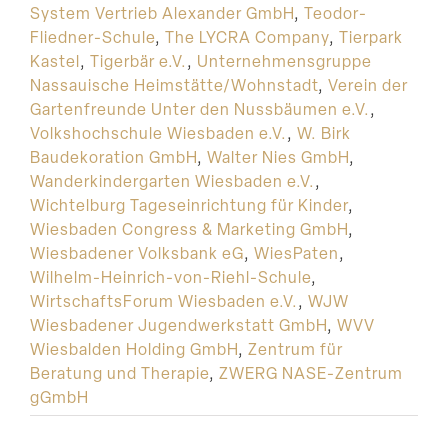
System Vertrieb Alexander GmbH
,
Teodor-
Fliedner-Schule
,
The LYCRA Company
,
Tierpark
Kastel
,
Tigerbär e.V.
,
Unternehmensgruppe
Nassauische Heimstätte/Wohnstadt
,
Verein der
Gartenfreunde Unter den Nussbäumen e.V.
,
Volkshochschule Wiesbaden e.V.
,
W. Birk
Baudekoration GmbH
,
Walter Nies GmbH
,
Wanderkindergarten Wiesbaden e.V.
,
Wichtelburg Tageseinrichtung für Kinder
,
Wiesbaden Congress & Marketing GmbH
,
Wiesbadener Volksbank eG
,
WiesPaten
,
Wilhelm-Heinrich-von-Riehl-Schule
,
WirtschaftsForum Wiesbaden e.V.
,
WJW
Wiesbadener Jugendwerkstatt GmbH
,
WVV
Wiesbalden Holding GmbH
,
Zentrum für
Beratung und Therapie
,
ZWERG NASE-Zentrum
gGmbH