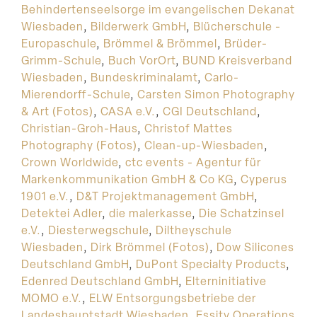
Behindertenseelsorge im evangelischen Dekanat
Wiesbaden
,
Bilderwerk GmbH
,
Blücherschule -
Europaschule
,
Brömmel & Brömmel
,
Brüder-
Grimm-Schule
,
Buch VorOrt
,
BUND Kreisverband
Wiesbaden
,
Bundeskriminalamt
,
Carlo-
Mierendorff-Schule
,
Carsten Simon Photography
& Art (Fotos)
,
CASA e.V.
,
CGI Deutschland
,
Christian-Groh-Haus
,
Christof Mattes
Photography (Fotos)
,
Clean-up-Wiesbaden
,
Crown Worldwide
,
ctc events - Agentur für
Markenkommunikation GmbH & Co KG
,
Cyperus
1901 e.V.
,
D&T Projektmanagement GmbH
,
Detektei Adler
,
die malerkasse
,
Die Schatzinsel
e.V.
,
Diesterwegschule
,
Diltheyschule
Wiesbaden
,
Dirk Brömmel (Fotos)
,
Dow Silicones
Deutschland GmbH
,
DuPont Specialty Products
,
Edenred Deutschland GmbH
,
Elterninitiative
MOMO e.V.
,
ELW Entsorgungsbetriebe der
Landeshauptstadt Wiesbaden
,
Essity Operations