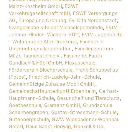
Mainz-Kostheim GmbH
,
ESWE
Verkehrsgesellschaft mbH
,
ESWE Versorgungs
AG
,
Europa und Ordnung
,
Ev. Kita Nordenstadt
,
Evangelische Kita der Michaelsgemeinde
,
EVIM -
Johann-Hinrich-Wichern-Stift
,
EVIM Jugendhilfe
- Wohngruppe Alte Druckerei
,
Fachstelle
Unternehmenskooperation
,
Familienzentrum
MüZe Taunusstein e.V.
,
Fasanerie
,
Fauth
Gundlach & Hübl GmbH
,
Fluxusschule
,
Förderverein Blücherschule
,
Frank Schuppelius
(Fotos)
,
Friedrich-Ludwig-Jahn-Schule
,
Gemeinnützige Zuhause Mobil GmbH
,
Gemeinschaftsunterkunft Erbenheim
,
Gerhart-
Hauptmann-Schule
,
Gesundheit und Tierschutz
,
Goetheschule
,
Gramenz GmbH
,
Grundschule
Schelmengraben
,
Gustav-Stresemann-Schule
,
Gutenbergschule
,
GWW Wiesbadener Wohnbau
GmbH
,
Haus Sankt Hedwig
,
Henkell & Co.