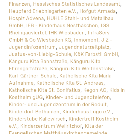
Finanzen
,
Hessisches Statistisches Landesamt
,
Heupferd Erlebnisgarten e.V.
,
Hofgut Armada
,
Hospiz Advena
,
HUHLE Stahl- und Metallbau
GmbH
,
IFB - Kinderhaus Nesthäkchen
,
IGS
Rheingauviertel
,
IHK Wiesbaden
,
InfraServ
GmbH & Co Wiesbaden KG
,
Inmoment
,
JIZ -
Jugendinfozentrum
,
Jugendnaturzeltplatz
,
Justus-von-Liebig-Schule
,
K&K Farbstil GmbH
,
Känguru Kita Bahnstraße
,
Känguru Kita
Ehrengartstraße
,
Känguru Kita Welfenstraße
,
Karl-Gärtner-Schule
,
Katholische Kita Maria
Aufnahme
,
Katholische Kita St. Andreas
,
Katholische Kita St. Bonifatius
,
Kegon AG
,
Kids in
Kostheim gUG
,
Kinder- und Jugendtelefon
,
Kinder- und Jugendzentrum in der Reduit
,
Kinderdorf Bethanien
,
Kinderhaus Logo e.V.
,
Kinderstube Kallewirsch
,
Kindertreff Kostheim
e.V.
,
Kinderzentrum Wellritzhof
,
Kita der
Evangelischen Matthäuskirchengemeinde
,