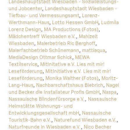
Landeshauptstadt Wiesbaden - Sozialleistungs-
und Jobcenter
,
Landeshauptstadt Wiesbaden -
Tiefbau- und Vermessungsamt
,
Lorenz-
Werthmann-Haus
,
Lotto Hessen GmbH
,
Ludmila
Lorenz Design
,
MA Productions (Fotos)
,
Mädchentreff Wiesbaden e.V.
,
Mahlzeit
Wiesbaden
,
Malerbetrieb Ric Berghoff
,
Malerfachbetrieb Schünemann
,
mattiaqua
,
MediaDesign Ottmar Schick
,
MEWA
Textilservice
,
MitInitative e.V. Lies mit mir!
Leseförderung
,
MitInitiative e.V. Lies mit mir!
Leseförderung
,
Monika Walther (Fotos)
,
Moritz-
Lang-Haus
,
Nachbarschaftshaus Biebrich
,
Nagel
und Becker die Installateur Profis GmbH
,
Naspa
,
Nassauische Blindenfürsorge e.V.
,
Nassauische
Heimstätte Wohnungs- und
Entwicklungsgesellschaft mbH
,
Nassauische
Touristik-Bahn e.V.
,
Naturefund Wiesbaden e.V.
,
Naturfreunde in Wiesbaden e.V.
,
Nico Becher