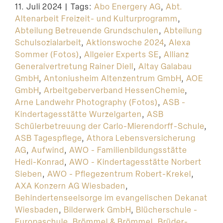
11. Juli 2024
|
Tags:
Abo Energery AG
,
Abt.
Suche
Altenarbeit Freizeit- und Kulturprogramm
,
Abteilung Betreuende Grundschulen
,
Abteilung
Schulsozialarbeit
,
Aktionswoche 2024
,
Alexa
Sommer (Fotos)
,
Allgeier Experts SE
,
Allianz
Generalvertretung Rainer Diell
,
Altay Galabau
GmbH
,
Antoniusheim Altenzentrum GmbH
,
AOE
GmbH
,
Arbeitgeberverband HessenChemie
,
Arne Landwehr Photography (Fotos)
,
ASB -
Kindertagesstätte Wurzelgarten
,
ASB
Schülerbetreuung der Carlo-Mierendorff-Schule
,
ASB Tagespflege
,
Athora Lebensversicherung
AG
,
Aufwind
,
AWO - Familienbildungsstätte
Hedi-Konrad
,
AWO - Kindertagesstätte Norbert
Sieben
,
AWO - Pflegezentrum Robert-Krekel
,
AXA Konzern AG Wiesbaden
,
Behindertenseelsorge im evangelischen Dekanat
Wiesbaden
,
Bilderwerk GmbH
,
Blücherschule -
Europaschule
,
Brömmel & Brömmel
,
Brüder-