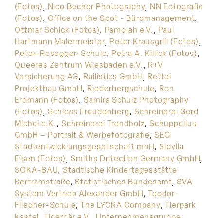
(Fotos)
,
Nico Becher Photography
,
NN Fotografie
(Fotos)
,
Office on the Spot - Büromanagement
,
Ottmar Schick (Fotos)
,
Pamojah e.V.
,
Paul
Hartmann Malermeister
,
Peter Krausgrill (Fotos)
,
Peter-Rosegger-Schule
,
Petra A. Killick (Fotos)
,
Queeres Zentrum Wiesbaden e.V.
,
R+V
Versicherung AG
,
Railistics GmbH
,
Rettel
Projektbau GmbH
,
Riederbergschule
,
Ron
Erdmann (Fotos)
,
Samira Schulz Photography
(Fotos)
,
Schloss Freudenberg
,
Schreinerei Gerd
Michel e.K.
,
Schreinerei Trendholz
,
Schuppelius
GmbH – Portrait & Werbefotografie
,
SEG
Stadtentwicklungsgesellschaft mbH
,
Sibylla
Eisen (Fotos)
,
Smiths Detection Germany GmbH
,
SOKA-BAU
,
Städtische Kindertagesstätte
Bertramstraße
,
Statistisches Bundesamt
,
SVA
System Vertrieb Alexander GmbH
,
Teodor-
Fliedner-Schule
,
The LYCRA Company
,
Tierpark
Kastel
,
Tigerbär e.V.
,
Unternehmensgruppe