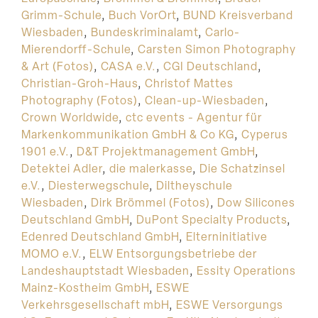
Grimm-Schule
,
Buch VorOrt
,
BUND Kreisverband
Wiesbaden
,
Bundeskriminalamt
,
Carlo-
Mierendorff-Schule
,
Carsten Simon Photography
& Art (Fotos)
,
CASA e.V.
,
CGI Deutschland
,
Christian-Groh-Haus
,
Christof Mattes
Photography (Fotos)
,
Clean-up-Wiesbaden
,
Crown Worldwide
,
ctc events - Agentur für
Markenkommunikation GmbH & Co KG
,
Cyperus
1901 e.V.
,
D&T Projektmanagement GmbH
,
Detektei Adler
,
die malerkasse
,
Die Schatzinsel
e.V.
,
Diesterwegschule
,
Diltheyschule
Wiesbaden
,
Dirk Brömmel (Fotos)
,
Dow Silicones
Deutschland GmbH
,
DuPont Specialty Products
,
Edenred Deutschland GmbH
,
Elterninitiative
MOMO e.V.
,
ELW Entsorgungsbetriebe der
Landeshauptstadt Wiesbaden
,
Essity Operations
Mainz-Kostheim GmbH
,
ESWE
Verkehrsgesellschaft mbH
,
ESWE Versorgungs