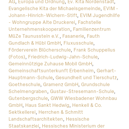
AG
,
Europa und Ordnung
,
Ev. Kita Nordenstadt
,
Evangelische Kita der Michaelsgemeinde
,
EVIM -
Johann-Hinrich-Wichern-Stift
,
EVIM Jugendhilfe
- Wohngruppe Alte Druckerei
,
Fachstelle
Unternehmenskooperation
,
Familienzentrum
MüZe Taunusstein e.V.
,
Fasanerie
,
Fauth
Gundlach & Hübl GmbH
,
Fluxusschule
,
Förderverein Blücherschule
,
Frank Schuppelius
(Fotos)
,
Friedrich-Ludwig-Jahn-Schule
,
Gemeinnützige Zuhause Mobil GmbH
,
Gemeinschaftsunterkunft Erbenheim
,
Gerhart-
Hauptmann-Schule
,
Gesundheit und Tierschutz
,
Goetheschule
,
Gramenz GmbH
,
Grundschule
Schelmengraben
,
Gustav-Stresemann-Schule
,
Gutenbergschule
,
GWW Wiesbadener Wohnbau
GmbH
,
Haus Sankt Hedwig
,
Henkell & Co.
Sektkellerei
,
Herrchen & Schmitt
Landschaftsarchitekten
,
Hessische
Staatskanzlei
,
Hessisches Ministerium der