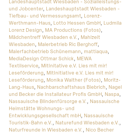
Landeshauptstadt Wiesbaden - Sozialleistungs-
und Jobcenter
,
Landeshauptstadt Wiesbaden -
Tiefbau- und Vermessungsamt
,
Lorenz-
Werthmann-Haus
,
Lotto Hessen GmbH
,
Ludmila
Lorenz Design
,
MA Productions (Fotos)
,
Mädchentreff Wiesbaden e.V.
,
Mahlzeit
Wiesbaden
,
Malerbetrieb Ric Berghoff
,
Malerfachbetrieb Schünemann
,
mattiaqua
,
MediaDesign Ottmar Schick
,
MEWA
Textilservice
,
MitInitative e.V. Lies mit mir!
Leseförderung
,
MitInitiative e.V. Lies mit mir!
Leseförderung
,
Monika Walther (Fotos)
,
Moritz-
Lang-Haus
,
Nachbarschaftshaus Biebrich
,
Nagel
und Becker die Installateur Profis GmbH
,
Naspa
,
Nassauische Blindenfürsorge e.V.
,
Nassauische
Heimstätte Wohnungs- und
Entwicklungsgesellschaft mbH
,
Nassauische
Touristik-Bahn e.V.
,
Naturefund Wiesbaden e.V.
,
Naturfreunde in Wiesbaden e.V.
,
Nico Becher