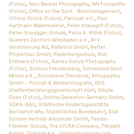
(Fotos)
,
Nico Becher Photography
,
NN Fotografie
(Fotos)
,
Office on the Spot - Büromanagement
,
Ottmar Schick (Fotos)
,
Pamojah e.V.
,
Paul
Hartmann Malermeister
,
Peter Krausgrill (Fotos)
,
Peter-Rosegger-Schule
,
Petra A. Killick (Fotos)
,
Queeres Zentrum Wiesbaden e.V.
,
R+V
Versicherung AG
,
Railistics GmbH
,
Rettel
Projektbau GmbH
,
Riederbergschule
,
Ron
Erdmann (Fotos)
,
Samira Schulz Photography
(Fotos)
,
Schloss Freudenberg
,
Schreinerei Gerd
Michel e.K.
,
Schreinerei Trendholz
,
Schuppelius
GmbH – Portrait & Werbefotografie
,
SEG
Stadtentwicklungsgesellschaft mbH
,
Sibylla
Eisen (Fotos)
,
Smiths Detection Germany GmbH
,
SOKA-BAU
,
Städtische Kindertagesstätte
Bertramstraße
,
Statistisches Bundesamt
,
SVA
System Vertrieb Alexander GmbH
,
Teodor-
Fliedner-Schule
,
The LYCRA Company
,
Tierpark
Kastel
,
Tigerbär e.V.
,
Unternehmensgruppe