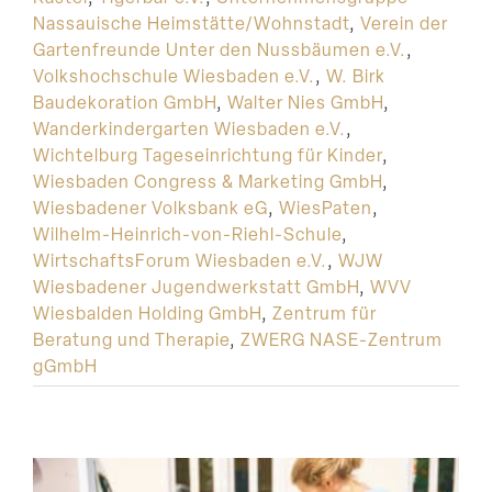
Nassauische Heimstätte/Wohnstadt
,
Verein der
Gartenfreunde Unter den Nussbäumen e.V.
,
Volkshochschule Wiesbaden e.V.
,
W. Birk
Baudekoration GmbH
,
Walter Nies GmbH
,
Wanderkindergarten Wiesbaden e.V.
,
Wichtelburg Tageseinrichtung für Kinder
,
Wiesbaden Congress & Marketing GmbH
,
Wiesbadener Volksbank eG
,
WiesPaten
,
Wilhelm-Heinrich-von-Riehl-Schule
,
WirtschaftsForum Wiesbaden e.V.
,
WJW
Wiesbadener Jugendwerkstatt GmbH
,
WVV
Wiesbalden Holding GmbH
,
Zentrum für
Beratung und Therapie
,
ZWERG NASE-Zentrum
gGmbH