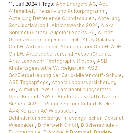
11. Juli 2024
|
Tags:
Abo Energery AG
,
Abt.
Suche
Altenarbeit Freizeit- und Kulturprogramm
,
Abteilung Betreuende Grundschulen
,
Abteilung
Schulsozialarbeit
,
Aktionswoche 2024
,
Alexa
Sommer (Fotos)
,
Allgeier Experts SE
,
Allianz
Generalvertretung Rainer Diell
,
Altay Galabau
GmbH
,
Antoniusheim Altenzentrum GmbH
,
AOE
GmbH
,
Arbeitgeberverband HessenChemie
,
Arne Landwehr Photography (Fotos)
,
ASB -
Kindertagesstätte Wurzelgarten
,
ASB
Schülerbetreuung der Carlo-Mierendorff-Schule
,
ASB Tagespflege
,
Athora Lebensversicherung
AG
,
Aufwind
,
AWO - Familienbildungsstätte
Hedi-Konrad
,
AWO - Kindertagesstätte Norbert
Sieben
,
AWO - Pflegezentrum Robert-Krekel
,
AXA Konzern AG Wiesbaden
,
Behindertenseelsorge im evangelischen Dekanat
Wiesbaden
,
Bilderwerk GmbH
,
Blücherschule -
Europaschule
,
Brömmel & Brömmel
,
Brüder-