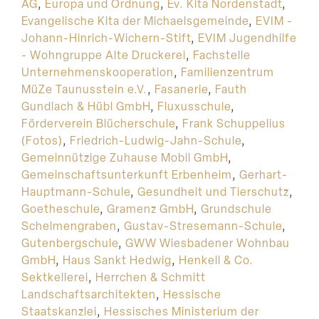
AG
,
Europa und Ordnung
,
Ev. Kita Nordenstadt
,
Evangelische Kita der Michaelsgemeinde
,
EVIM -
Johann-Hinrich-Wichern-Stift
,
EVIM Jugendhilfe
- Wohngruppe Alte Druckerei
,
Fachstelle
Unternehmenskooperation
,
Familienzentrum
MüZe Taunusstein e.V.
,
Fasanerie
,
Fauth
Gundlach & Hübl GmbH
,
Fluxusschule
,
Förderverein Blücherschule
,
Frank Schuppelius
(Fotos)
,
Friedrich-Ludwig-Jahn-Schule
,
Gemeinnützige Zuhause Mobil GmbH
,
Gemeinschaftsunterkunft Erbenheim
,
Gerhart-
Hauptmann-Schule
,
Gesundheit und Tierschutz
,
Goetheschule
,
Gramenz GmbH
,
Grundschule
Schelmengraben
,
Gustav-Stresemann-Schule
,
Gutenbergschule
,
GWW Wiesbadener Wohnbau
GmbH
,
Haus Sankt Hedwig
,
Henkell & Co.
Sektkellerei
,
Herrchen & Schmitt
Landschaftsarchitekten
,
Hessische
Staatskanzlei
,
Hessisches Ministerium der