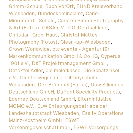
Grimm-Schule
,
Buch VorOrt
,
BUND Kreisverband
Wiesbaden
,
Bundeskriminalamt
,
Carlo-
Mierendorff-Schule
,
Carsten Simon Photography
& Art (Fotos)
,
CASA e.V.
,
CGI Deutschland
,
Christian-Groh-Haus
,
Christof Mattes
Photography (Fotos)
,
Clean-up-Wiesbaden
,
Crown Worldwide
,
ctc events - Agentur für
Markenkommunikation GmbH & Co KG
,
Cyperus
1901 e.V.
,
D&T Projektmanagement GmbH
,
Detektei Adler
,
die malerkasse
,
Die Schatzinsel
e.V.
,
Diesterwegschule
,
Diltheyschule
Wiesbaden
,
Dirk Brömmel (Fotos)
,
Dow Silicones
Deutschland GmbH
,
DuPont Specialty Products
,
Edenred Deutschland GmbH
,
Elterninitiative
MOMO e.V.
,
ELW Entsorgungsbetriebe der
Landeshauptstadt Wiesbaden
,
Essity Operations
Mainz-Kostheim GmbH
,
ESWE
Verkehrsgesellschaft mbH
,
ESWE Versorgungs