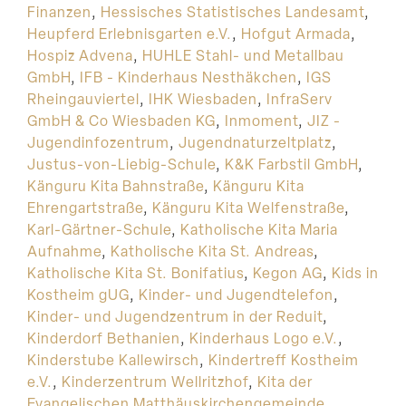
Finanzen
,
Hessisches Statistisches Landesamt
,
Heupferd Erlebnisgarten e.V.
,
Hofgut Armada
,
Hospiz Advena
,
HUHLE Stahl- und Metallbau
GmbH
,
IFB - Kinderhaus Nesthäkchen
,
IGS
Rheingauviertel
,
IHK Wiesbaden
,
InfraServ
GmbH & Co Wiesbaden KG
,
Inmoment
,
JIZ -
Jugendinfozentrum
,
Jugendnaturzeltplatz
,
Justus-von-Liebig-Schule
,
K&K Farbstil GmbH
,
Känguru Kita Bahnstraße
,
Känguru Kita
Ehrengartstraße
,
Känguru Kita Welfenstraße
,
Karl-Gärtner-Schule
,
Katholische Kita Maria
Aufnahme
,
Katholische Kita St. Andreas
,
Katholische Kita St. Bonifatius
,
Kegon AG
,
Kids in
Kostheim gUG
,
Kinder- und Jugendtelefon
,
Kinder- und Jugendzentrum in der Reduit
,
Kinderdorf Bethanien
,
Kinderhaus Logo e.V.
,
Kinderstube Kallewirsch
,
Kindertreff Kostheim
e.V.
,
Kinderzentrum Wellritzhof
,
Kita der
Evangelischen Matthäuskirchengemeinde
,