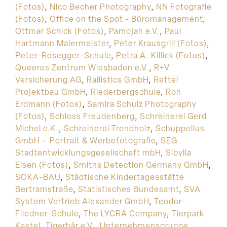
(Fotos)
,
Nico Becher Photography
,
NN Fotografie
(Fotos)
,
Office on the Spot - Büromanagement
,
Ottmar Schick (Fotos)
,
Pamojah e.V.
,
Paul
Hartmann Malermeister
,
Peter Krausgrill (Fotos)
,
Peter-Rosegger-Schule
,
Petra A. Killick (Fotos)
,
Queeres Zentrum Wiesbaden e.V.
,
R+V
Versicherung AG
,
Railistics GmbH
,
Rettel
Projektbau GmbH
,
Riederbergschule
,
Ron
Erdmann (Fotos)
,
Samira Schulz Photography
(Fotos)
,
Schloss Freudenberg
,
Schreinerei Gerd
Michel e.K.
,
Schreinerei Trendholz
,
Schuppelius
GmbH – Portrait & Werbefotografie
,
SEG
Stadtentwicklungsgesellschaft mbH
,
Sibylla
Eisen (Fotos)
,
Smiths Detection Germany GmbH
,
SOKA-BAU
,
Städtische Kindertagesstätte
Bertramstraße
,
Statistisches Bundesamt
,
SVA
System Vertrieb Alexander GmbH
,
Teodor-
Fliedner-Schule
,
The LYCRA Company
,
Tierpark
Kastel
,
Tigerbär e.V.
,
Unternehmensgruppe