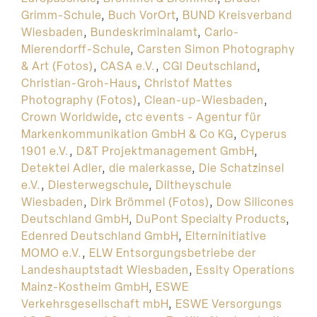
Grimm-Schule
,
Buch VorOrt
,
BUND Kreisverband
Wiesbaden
,
Bundeskriminalamt
,
Carlo-
Mierendorff-Schule
,
Carsten Simon Photography
& Art (Fotos)
,
CASA e.V.
,
CGI Deutschland
,
Christian-Groh-Haus
,
Christof Mattes
Photography (Fotos)
,
Clean-up-Wiesbaden
,
Crown Worldwide
,
ctc events - Agentur für
Markenkommunikation GmbH & Co KG
,
Cyperus
1901 e.V.
,
D&T Projektmanagement GmbH
,
Detektei Adler
,
die malerkasse
,
Die Schatzinsel
e.V.
,
Diesterwegschule
,
Diltheyschule
Wiesbaden
,
Dirk Brömmel (Fotos)
,
Dow Silicones
Deutschland GmbH
,
DuPont Specialty Products
,
Edenred Deutschland GmbH
,
Elterninitiative
MOMO e.V.
,
ELW Entsorgungsbetriebe der
Landeshauptstadt Wiesbaden
,
Essity Operations
Mainz-Kostheim GmbH
,
ESWE
Verkehrsgesellschaft mbH
,
ESWE Versorgungs