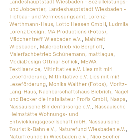
Landeshauptstadt Wiesbaden - Sozialleistungs-
und Jobcenter
,
Landeshauptstadt Wiesbaden -
Tiefbau- und Vermessungsamt
,
Lorenz-
Werthmann-Haus
,
Lotto Hessen GmbH
,
Ludmila
Lorenz Design
,
MA Productions (Fotos)
,
Mädchentreff Wiesbaden e.V.
,
Mahlzeit
Wiesbaden
,
Malerbetrieb Ric Berghoff
,
Malerfachbetrieb Schünemann
,
mattiaqua
,
MediaDesign Ottmar Schick
,
MEWA
Textilservice
,
MitInitative e.V. Lies mit mir!
Leseförderung
,
MitInitiative e.V. Lies mit mir!
Leseförderung
,
Monika Walther (Fotos)
,
Moritz-
Lang-Haus
,
Nachbarschaftshaus Biebrich
,
Nagel
und Becker die Installateur Profis GmbH
,
Naspa
,
Nassauische Blindenfürsorge e.V.
,
Nassauische
Heimstätte Wohnungs- und
Entwicklungsgesellschaft mbH
,
Nassauische
Touristik-Bahn e.V.
,
Naturefund Wiesbaden e.V.
,
Naturfreunde in Wiesbaden e.V.
,
Nico Becher