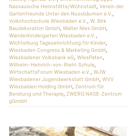
Nassauische Heimstätte/Wohnstadt
,
Verein der
Gartenfreunde Unter den Nussbäumen e.V.
,
Volkshochschule Wiesbaden e.V.
,
W. Birk
Baudekoration GmbH
,
Walter Nies GmbH
,
Wanderkindergarten Wiesbaden e.V.
,
Wichtelburg Tageseinrichtung für Kinder
,
Wiesbaden Congress & Marketing GmbH
,
Wiesbadener Volksbank eG
,
WiesPaten
,
Wilhelm-Heinrich-von-Riehl-Schule
,
WirtschaftsForum Wiesbaden e.V.
,
WJW
Wiesbadener Jugendwerkstatt GmbH
,
WVV
Wiesbalden Holding GmbH
,
Zentrum für
Beratung und Therapie
,
ZWERG NASE-Zentrum
gGmbH