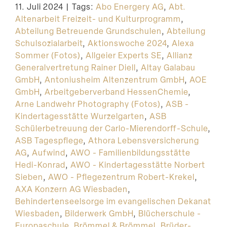
11. Juli 2024
|
Tags:
Abo Energery AG
,
Abt.
Suche
Altenarbeit Freizeit- und Kulturprogramm
,
Abteilung Betreuende Grundschulen
,
Abteilung
Schulsozialarbeit
,
Aktionswoche 2024
,
Alexa
Sommer (Fotos)
,
Allgeier Experts SE
,
Allianz
Generalvertretung Rainer Diell
,
Altay Galabau
GmbH
,
Antoniusheim Altenzentrum GmbH
,
AOE
GmbH
,
Arbeitgeberverband HessenChemie
,
Arne Landwehr Photography (Fotos)
,
ASB -
Kindertagesstätte Wurzelgarten
,
ASB
Schülerbetreuung der Carlo-Mierendorff-Schule
,
ASB Tagespflege
,
Athora Lebensversicherung
AG
,
Aufwind
,
AWO - Familienbildungsstätte
Hedi-Konrad
,
AWO - Kindertagesstätte Norbert
Sieben
,
AWO - Pflegezentrum Robert-Krekel
,
AXA Konzern AG Wiesbaden
,
Behindertenseelsorge im evangelischen Dekanat
Wiesbaden
,
Bilderwerk GmbH
,
Blücherschule -
Europaschule
,
Brömmel & Brömmel
,
Brüder-