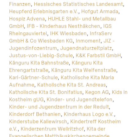
Finanzen
,
Hessisches Statistisches Landesamt
,
Heupferd Erlebnisgarten e.V.
,
Hofgut Armada
,
Hospiz Advena
,
HUHLE Stahl- und Metallbau
GmbH
,
IFB - Kinderhaus Nesthäkchen
,
IGS
Rheingauviertel
,
IHK Wiesbaden
,
InfraServ
GmbH & Co Wiesbaden KG
,
Inmoment
,
JIZ -
Jugendinfozentrum
,
Jugendnaturzeltplatz
,
Justus-von-Liebig-Schule
,
K&K Farbstil GmbH
,
Känguru Kita Bahnstraße
,
Känguru Kita
Ehrengartstraße
,
Känguru Kita Welfenstraße
,
Karl-Gärtner-Schule
,
Katholische Kita Maria
Aufnahme
,
Katholische Kita St. Andreas
,
Katholische Kita St. Bonifatius
,
Kegon AG
,
Kids in
Kostheim gUG
,
Kinder- und Jugendtelefon
,
Kinder- und Jugendzentrum in der Reduit
,
Kinderdorf Bethanien
,
Kinderhaus Logo e.V.
,
Kinderstube Kallewirsch
,
Kindertreff Kostheim
e.V.
,
Kinderzentrum Wellritzhof
,
Kita der
Evangelischen Matthäuskirchengemeinde
,