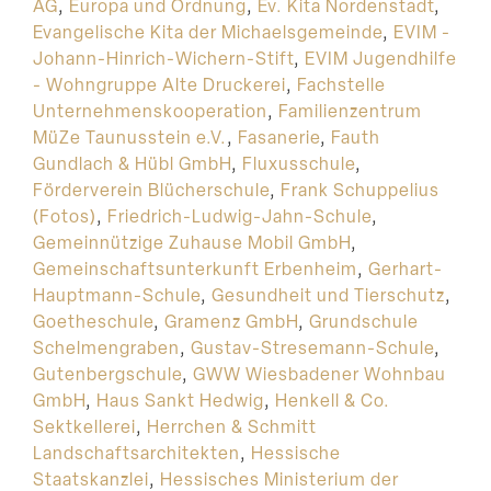
AG
,
Europa und Ordnung
,
Ev. Kita Nordenstadt
,
Evangelische Kita der Michaelsgemeinde
,
EVIM -
Johann-Hinrich-Wichern-Stift
,
EVIM Jugendhilfe
- Wohngruppe Alte Druckerei
,
Fachstelle
Unternehmenskooperation
,
Familienzentrum
MüZe Taunusstein e.V.
,
Fasanerie
,
Fauth
Gundlach & Hübl GmbH
,
Fluxusschule
,
Förderverein Blücherschule
,
Frank Schuppelius
(Fotos)
,
Friedrich-Ludwig-Jahn-Schule
,
Gemeinnützige Zuhause Mobil GmbH
,
Gemeinschaftsunterkunft Erbenheim
,
Gerhart-
Hauptmann-Schule
,
Gesundheit und Tierschutz
,
Goetheschule
,
Gramenz GmbH
,
Grundschule
Schelmengraben
,
Gustav-Stresemann-Schule
,
Gutenbergschule
,
GWW Wiesbadener Wohnbau
GmbH
,
Haus Sankt Hedwig
,
Henkell & Co.
Sektkellerei
,
Herrchen & Schmitt
Landschaftsarchitekten
,
Hessische
Staatskanzlei
,
Hessisches Ministerium der