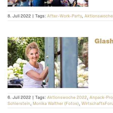
8. Juli 2022
|
Tags:
After-Work-Party
,
Aktionswoche
Glas
6. Juli 2022
|
Tags:
Aktionswoche 2022
,
Anpack-Pro
Schierstein
,
Monika Walther (Fotos)
,
WirtschaftsFor