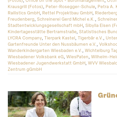
(Fotos)
,
Office on the Spot - Büromanagement
,
Ottm
Krausgrill (Fotos)
,
Peter-Rosegger-Schule
,
Petra A. K
Railistics GmbH
,
Rettel Projektbau GmbH
,
Riederber
Freudenberg
,
Schreinerei Gerd Michel e.K.
,
Schreiner
Stadtentwicklungsgesellschaft mbH
,
Sibylla Eisen (
Kindertagesstätte Bertramstraße
,
Statistisches Bu
LYCRA Company
,
Tierpark Kastel
,
Tigerbär e.V.
,
Unte
Gartenfreunde Unter den Nussbäumen e.V.
,
Volksho
Wanderkindergarten Wiesbaden e.V.
,
Wichtelburg Tag
Wiesbadener Volksbank eG
,
WiesPaten
,
Wilhelm-Hei
Wiesbadener Jugendwerkstatt GmbH
,
WVV Wiesbal
Zentrum gGmbH
Grüne