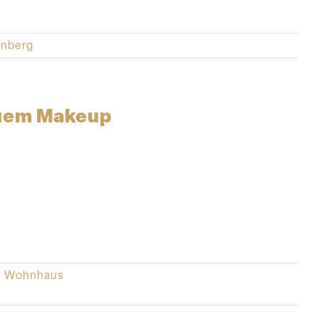
enberg
euem Makeup
 - Wohnhaus