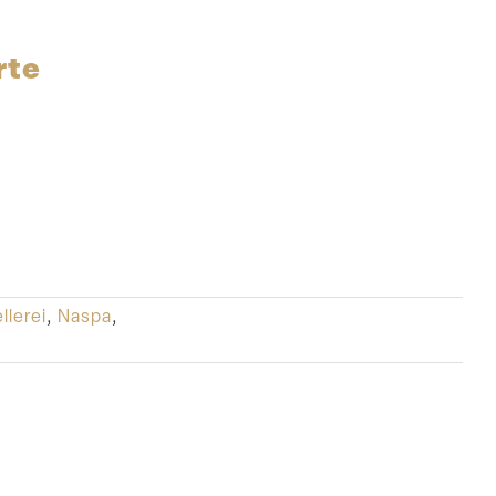
rte
llerei
,
Naspa
,