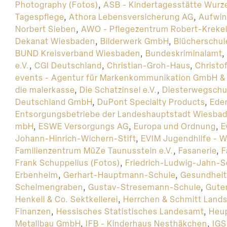
Photography (Fotos)
,
ASB - Kindertagesstätte Wurz
Tagespflege
,
Athora Lebensversicherung AG
,
Aufwi
Norbert Sieben
,
AWO - Pflegezentrum Robert-Kreke
Dekanat Wiesbaden
,
Bilderwerk GmbH
,
Blücherschul
BUND Kreisverband Wiesbaden
,
Bundeskriminalamt
,
e.V.
,
CGI Deutschland
,
Christian-Groh-Haus
,
Christo
events - Agentur für Markenkommunikation GmbH &
die malerkasse
,
Die Schatzinsel e.V.
,
Diesterwegschu
Deutschland GmbH
,
DuPont Specialty Products
,
Ede
Entsorgungsbetriebe der Landeshauptstadt Wiesba
mbH
,
ESWE Versorgungs AG
,
Europa und Ordnung
,
E
Johann-Hinrich-Wichern-Stift
,
EVIM Jugendhilfe - W
Familienzentrum MüZe Taunusstein e.V.
,
Fasanerie
,
F
Frank Schuppelius (Fotos)
,
Friedrich-Ludwig-Jahn-S
Erbenheim
,
Gerhart-Hauptmann-Schule
,
Gesundheit
Schelmengraben
,
Gustav-Stresemann-Schule
,
Gute
Henkell & Co. Sektkellerei
,
Herrchen & Schmitt Lands
Finanzen
,
Hessisches Statistisches Landesamt
,
Heup
Metallbau GmbH
,
IFB - Kinderhaus Nesthäkchen
,
IGS