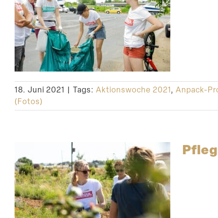
18. Juni 2021
|
Tags:
Aktionswoche 2021
,
Anpack-Pr
(Fotos)
Pfleg