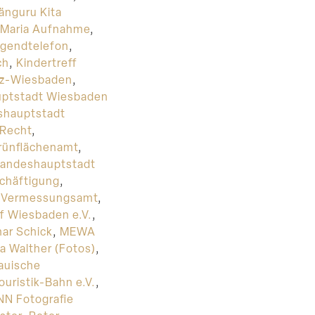
änguru Kita
a Maria Aufnahme
,
ugendtelefon
,
ch
,
Kindertreff
nz-Wiesbaden
,
ptstadt Wiesbaden
shauptstadt
 Recht
,
rünflächenamt
,
Landeshauptstadt
schäftigung
,
d Vermessungsamt
,
f Wiesbaden e.V.
,
ar Schick
,
MEWA
a Walther (Fotos)
,
auische
uristik-Bahn e.V.
,
NN Fotografie