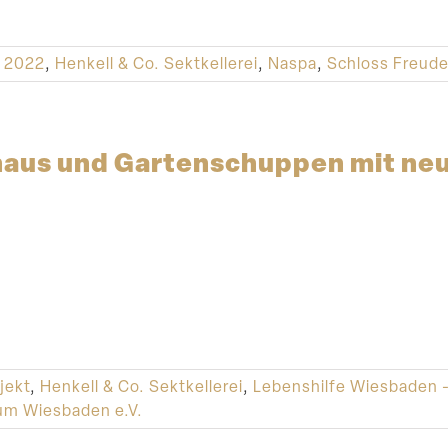
 2022
,
Henkell & Co. Sektkellerei
,
Naspa
,
Schloss Freud
haus und Garten­schuppen mit n
jekt
,
Henkell & Co. Sektkellerei
,
Lebenshilfe Wiesbaden
um Wiesbaden e.V.