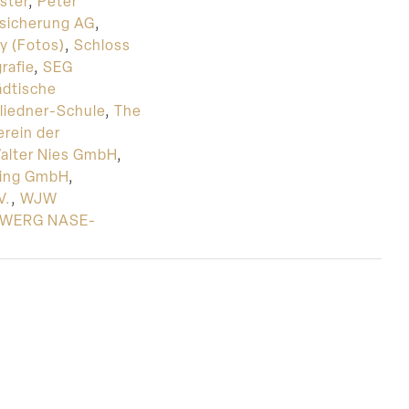
ster
,
Peter
sicherung AG
,
y (Fotos)
,
Schloss
rafie
,
SEG
ädtische
liedner-Schule
,
The
erein der
alter Nies GmbH
,
ting GmbH
,
V.
,
WJW
WERG NASE-