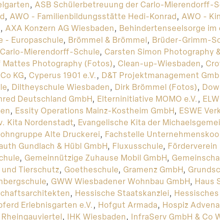
elgarten
,
ASB Schülerbetreuung der Carlo-Mierendorff-S
nd
,
AWO - Familienbildungsstätte Hedi-Konrad
,
AWO - Ki
l
,
AXA Konzern AG Wiesbaden
,
Behindertenseelsorge im
e - Europaschule
,
Brömmel & Brömmel
,
Brüder-Grimm-Sc
Carlo-Mierendorff-Schule
,
Carsten Simon Photography &
f Mattes Photography (Fotos)
,
Clean-up-Wiesbaden
,
Cro
 Co KG
,
Cyperus 1901 e.V.
,
D&T Projektmanagement Gm
le
,
Diltheyschule Wiesbaden
,
Dirk Brömmel (Fotos)
,
Dow 
nred Deutschland GmbH
,
Elterninitiative MOMO e.V.
,
ELW
den
,
Essity Operations Mainz-Kostheim GmbH
,
ESWE Verk
v. Kita Nordenstadt
,
Evangelische Kita der Michaelsgeme
ohngruppe Alte Druckerei
,
Fachstelle Unternehmenskoo
auth Gundlach & Hübl GmbH
,
Fluxusschule
,
Förderverein
chule
,
Gemeinnützige Zuhause Mobil GmbH
,
Gemeinscha
 und Tierschutz
,
Goetheschule
,
Gramenz GmbH
,
Grundsc
nbergschule
,
GWW Wiesbadener Wohnbau GmbH
,
Haus 
chaftsarchitekten
,
Hessische Staatskanzlei
,
Hessisches 
ferd Erlebnisgarten e.V.
,
Hofgut Armada
,
Hospiz Advena
 Rheingauviertel
,
IHK Wiesbaden
,
InfraServ GmbH & Co 