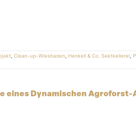
ojekt
,
Clean-up-Wiesbaden
,
Henkell & Co. Sektkellerei
,
P
e eines Dynami­schen Agroforst-A