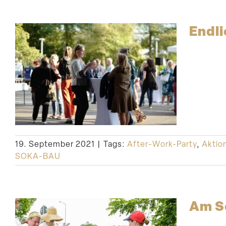
Endli
19. September 2021
|
Tags:
After-Work-Party
,
Aktio
SOKA-BAU
Am Sc