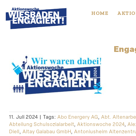
Skip
to
HOME
AKTIO
content
Engag
11. Juli 2024
|
Tags:
Abo Energery AG
,
Abt. Altenarbe
Abteilung Schulsozialarbeit
,
Aktionswoche 2024
,
Ale
Diell
,
Altay Galabau GmbH
,
Antoniusheim Altenzent