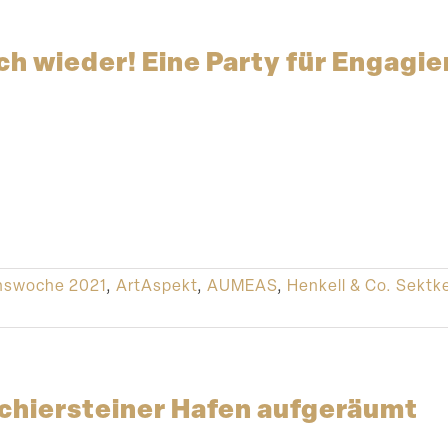
ch wieder! Eine Party für Engagie
nswoche 2021
,
ArtAspekt
,
AUMEAS
,
Henkell & Co. Sektke
hier­steiner Hafen aufgeräumt