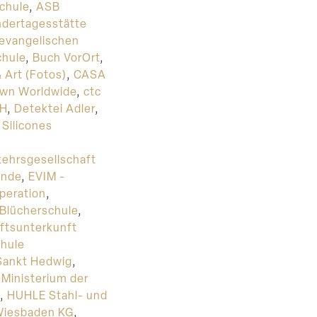
chule
,
ASB
ndertagesstätte
 evangelischen
hule
,
Buch VorOrt
,
 Art (Fotos)
,
CASA
wn Worldwide
,
ctc
bH
,
Detektei Adler
,
Silicones
ehrsgesellschaft
inde
,
EVIM -
peration
,
 Blücherschule
,
ftsunterkunft
hule
Sankt Hedwig
,
Ministerium der
,
HUHLE Stahl- und
Wiesbaden KG
,