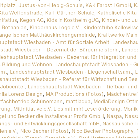
tplatz
,
Justus-von-Liebig-Schule
,
K&K Farbstil GmbH
,
K
Kita Welfenstraße
,
Karl-Gärtner-Schule
,
Katholische Kit
nifatius
,
Kegon AG
,
Kids in Kostheim gUG
,
Kinder- und J
f Bethanien
,
Kinderhaus Logo e.V.
,
Kinderstube Kallewirs
Evangelischen Matthäuskirchengemeinde
,
Kraftwerke Mai
uptstadt Wiesbaden - Amt für Soziale Arbeit
,
Landeshau
stadt Wiesbaden - Dezernat der Bürgermeisterin
,
Lande
eshauptstadt Wiesbaden - Dezernat für Integration und
s Bildung und Wohnen
,
Landeshauptstadt Wiesbaden - G
amt
,
Landeshauptstadt Wiesbaden - Liegenschaftsamt
,
shauptstadt Wiesbaden - Referat für Wirtschaft und Be
 Jobcenter
,
Landeshauptstadt Wiesbaden - Tiefbau- un
ila Lorenz Design
,
MA Productions (Fotos)
,
Mädchentref
rfachbetrieb Schünemann
,
mattiaqua
,
MediaDesign Ottm
erung
,
MitInitiative e.V. Lies mit mir! Leseförderung
,
Monik
el und Becker die Installateur Profis GmbH
,
Naspa
,
Nass
ngs- und Entwicklungsgesellschaft mbH
,
Nassauische To
en e.V.
,
Nico Becher (Fotos)
,
Nico Becher Photography
,