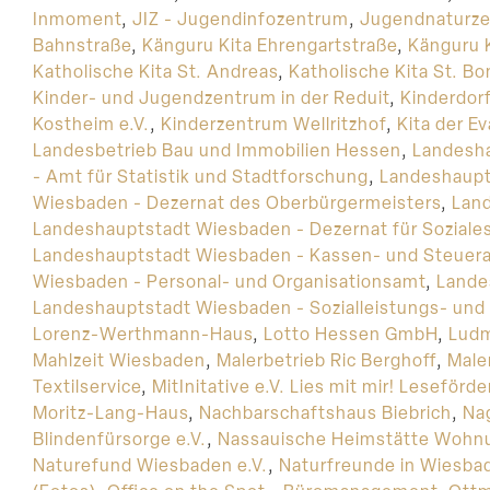
Inmoment
,
JIZ - Jugendinfozentrum
,
Jugendnaturzel
Bahnstraße
,
Känguru Kita Ehrengartstraße
,
Känguru 
Katholische Kita St. Andreas
,
Katholische Kita St. Bo
Kinder- und Jugendzentrum in der Reduit
,
Kinderdor
Kostheim e.V.
,
Kinderzentrum Wellritzhof
,
Kita der 
Landesbetrieb Bau und Immobilien Hessen
,
Landesha
- Amt für Statistik und Stadtforschung
,
Landeshaupt
Wiesbaden - Dezernat des Oberbürgermeisters
,
Land
Landeshauptstadt Wiesbaden - Dezernat für Soziale
Landeshauptstadt Wiesbaden - Kassen- und Steuer
Wiesbaden - Personal- und Organisationsamt
,
Lande
Landeshauptstadt Wiesbaden - Sozialleistungs- und
Lorenz-Werthmann-Haus
,
Lotto Hessen GmbH
,
Ludm
Mahlzeit Wiesbaden
,
Malerbetrieb Ric Berghoff
,
Male
Textilservice
,
MitInitative e.V. Lies mit mir! Leseförd
Moritz-Lang-Haus
,
Nachbarschaftshaus Biebrich
,
Nag
Blindenfürsorge e.V.
,
Nassauische Heimstätte Wohnu
Naturefund Wiesbaden e.V.
,
Naturfreunde in Wiesbad