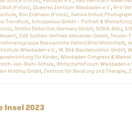
ar Schick (Fotos)
,
Pamojah e.V.
,
Paul Hartmann Malermei
illick (Fotos)
,
Queeres Zentrum Wiesbaden e.V.
,
R+V Ver
gschule
,
Ron Erdmann (Fotos)
,
Samira Schulz Photograph
ei Trendholz
,
Schuppelius GmbH – Portrait & Werbefotog
Fotos)
,
Smiths Detection Germany GmbH
,
SOKA-BAU
,
St
ndesamt
,
SVA System Vertrieb Alexander GmbH
,
Teodor-F
rnehmensgruppe Nassauische Heimstätte/Wohnstadt
,
V
chschule Wiesbaden e.V.
,
W. Birk Baudekoration GmbH
,
W
eseinrichtung für Kinder
,
Wiesbaden Congress & Marke
nrich-von-Riehl-Schule
,
WirtschaftsForum Wiesbaden e.
den Holding GmbH
,
Zentrum für Beratung und Therapie
,
Z
 Insel 2023