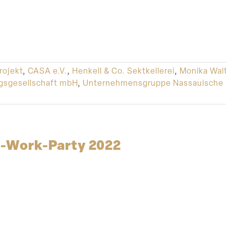
rojekt
,
CASA e.V.
,
Henkell & Co. Sektkellerei
,
Monika Walt
gsgesellschaft mbH
,
Unternehmensgruppe Nassauische
r-Work-Party 2022