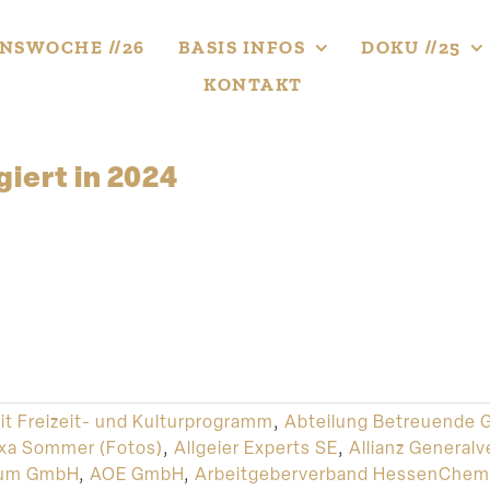
NS­WOCHE //26
BASIS INFOS
DOKU //25
KONTAKT
iert in 2024
it Freizeit- und Kulturprogramm
,
Abteilung Betreuende 
xa Sommer (Fotos)
,
Allgeier Experts SE
,
Allianz Generalv
rum GmbH
,
AOE GmbH
,
Arbeitgeberverband HessenChem