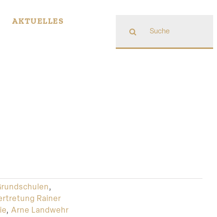
Suche
AKTUELLES
nach:
Grundschulen
,
ertretung Rainer
ie
,
Arne Landwehr