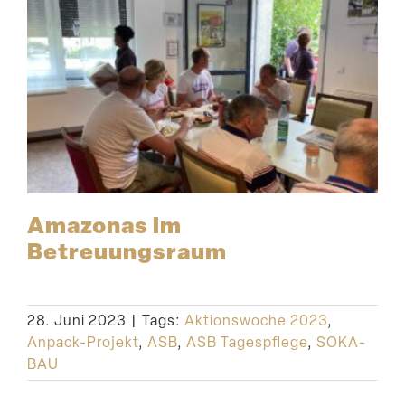
Amazonas im
Betreuungsraum
28. Juni 2023
|
Tags:
Aktionswoche 2023
,
Anpack-Projekt
,
ASB
,
ASB Tagespflege
,
SOKA-
BAU