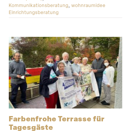
Kommunikationsberatung
,
wohnraumidee
Einrichtungsberatung
Farben­frohe Terrasse für
Tagesgäste