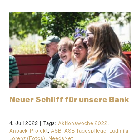
Neuer Schliff für unsere Bank
4. Juli 2022
|
Tags:
Aktionswoche 2022
,
Anpack-Projekt
,
ASB
,
ASB Tagespflege
,
Ludmila
Lorenz (Fotos)
,
NeedsNet