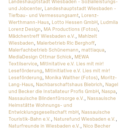
Landeshauptstadt Wiesbaden - Sozialleistungs-
und Jobcenter
,
Landeshauptstadt Wiesbaden -
Tiefbau- und Vermessungsamt
,
Lorenz-
Werthmann-Haus
,
Lotto Hessen GmbH
,
Ludmila
Lorenz Design
,
MA Productions (Fotos)
,
Mädchentreff Wiesbaden e.V.
,
Mahlzeit
Wiesbaden
,
Malerbetrieb Ric Berghoff
,
Malerfachbetrieb Schünemann
,
mattiaqua
,
MediaDesign Ottmar Schick
,
MEWA
Textilservice
,
MitInitative e.V. Lies mit mir!
Leseförderung
,
MitInitiative e.V. Lies mit mir!
Leseförderung
,
Monika Walther (Fotos)
,
Moritz-
Lang-Haus
,
Nachbarschaftshaus Biebrich
,
Nagel
und Becker die Installateur Profis GmbH
,
Naspa
,
Nassauische Blindenfürsorge e.V.
,
Nassauische
Heimstätte Wohnungs- und
Entwicklungsgesellschaft mbH
,
Nassauische
Touristik-Bahn e.V.
,
Naturefund Wiesbaden e.V.
,
Naturfreunde in Wiesbaden e.V.
,
Nico Becher