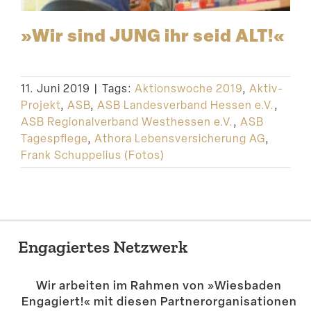
»Wir sind JUNG ihr seid ALT!«
11. Juni 2019
|
Tags:
Aktionswoche 2019
,
Aktiv-
Projekt
,
ASB
,
ASB Landesverband Hessen e.V.
,
ASB Regionalverband Westhessen e.V.
,
ASB
Tagespflege
,
Athora Lebensversicherung AG
,
Frank Schuppelius (Fotos)
Engagiertes Netzwerk
Wir arbeiten im Rahmen von »Wiesbaden
Engagiert!« mit diesen Partner­or­ga­ni­sa­tionen