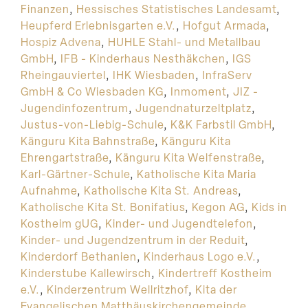
Finanzen
,
Hessisches Statistisches Landesamt
,
Heupferd Erlebnisgarten e.V.
,
Hofgut Armada
,
Hospiz Advena
,
HUHLE Stahl- und Metallbau
GmbH
,
IFB - Kinderhaus Nesthäkchen
,
IGS
Rheingauviertel
,
IHK Wiesbaden
,
InfraServ
GmbH & Co Wiesbaden KG
,
Inmoment
,
JIZ -
Jugendinfozentrum
,
Jugendnaturzeltplatz
,
Justus-von-Liebig-Schule
,
K&K Farbstil GmbH
,
Känguru Kita Bahnstraße
,
Känguru Kita
Ehrengartstraße
,
Känguru Kita Welfenstraße
,
Karl-Gärtner-Schule
,
Katholische Kita Maria
Aufnahme
,
Katholische Kita St. Andreas
,
Katholische Kita St. Bonifatius
,
Kegon AG
,
Kids in
Kostheim gUG
,
Kinder- und Jugendtelefon
,
Kinder- und Jugendzentrum in der Reduit
,
Kinderdorf Bethanien
,
Kinderhaus Logo e.V.
,
Kinderstube Kallewirsch
,
Kindertreff Kostheim
e.V.
,
Kinderzentrum Wellritzhof
,
Kita der
Evangelischen Matthäuskirchengemeinde
,