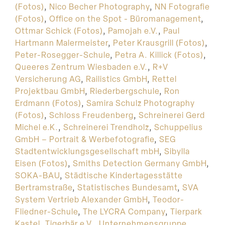
(Fotos)
,
Nico Becher Photography
,
NN Fotografie
(Fotos)
,
Office on the Spot - Büromanagement
,
Ottmar Schick (Fotos)
,
Pamojah e.V.
,
Paul
Hartmann Malermeister
,
Peter Krausgrill (Fotos)
,
Peter-Rosegger-Schule
,
Petra A. Killick (Fotos)
,
Queeres Zentrum Wiesbaden e.V.
,
R+V
Versicherung AG
,
Railistics GmbH
,
Rettel
Projektbau GmbH
,
Riederbergschule
,
Ron
Erdmann (Fotos)
,
Samira Schulz Photography
(Fotos)
,
Schloss Freudenberg
,
Schreinerei Gerd
Michel e.K.
,
Schreinerei Trendholz
,
Schuppelius
GmbH – Portrait & Werbefotografie
,
SEG
Stadtentwicklungsgesellschaft mbH
,
Sibylla
Eisen (Fotos)
,
Smiths Detection Germany GmbH
,
SOKA-BAU
,
Städtische Kindertagesstätte
Bertramstraße
,
Statistisches Bundesamt
,
SVA
System Vertrieb Alexander GmbH
,
Teodor-
Fliedner-Schule
,
The LYCRA Company
,
Tierpark
Kastel
,
Tigerbär e.V.
,
Unternehmensgruppe