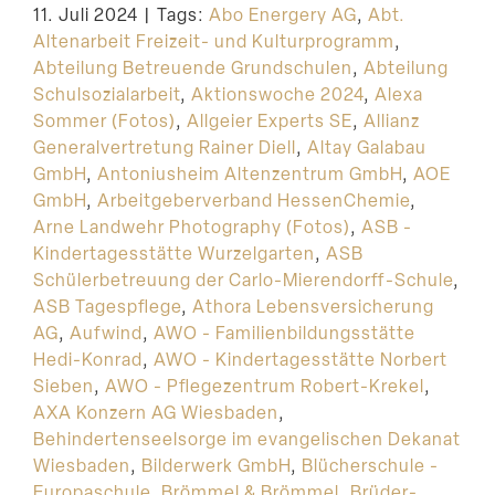
11. Juli 2024
|
Tags:
Abo Energery AG
,
Abt.
Suche
Altenarbeit Freizeit- und Kulturprogramm
,
Abteilung Betreuende Grundschulen
,
Abteilung
Schulsozialarbeit
,
Aktionswoche 2024
,
Alexa
Sommer (Fotos)
,
Allgeier Experts SE
,
Allianz
Generalvertretung Rainer Diell
,
Altay Galabau
GmbH
,
Antoniusheim Altenzentrum GmbH
,
AOE
GmbH
,
Arbeitgeberverband HessenChemie
,
Arne Landwehr Photography (Fotos)
,
ASB -
Kindertagesstätte Wurzelgarten
,
ASB
Schülerbetreuung der Carlo-Mierendorff-Schule
,
ASB Tagespflege
,
Athora Lebensversicherung
AG
,
Aufwind
,
AWO - Familienbildungsstätte
Hedi-Konrad
,
AWO - Kindertagesstätte Norbert
Sieben
,
AWO - Pflegezentrum Robert-Krekel
,
AXA Konzern AG Wiesbaden
,
Behindertenseelsorge im evangelischen Dekanat
Wiesbaden
,
Bilderwerk GmbH
,
Blücherschule -
Europaschule
,
Brömmel & Brömmel
,
Brüder-