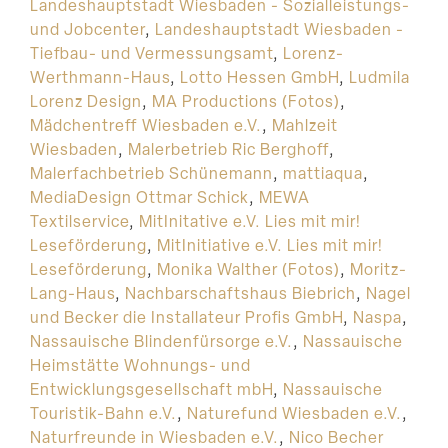
Landeshauptstadt Wiesbaden - Sozialleistungs-
und Jobcenter
,
Landeshauptstadt Wiesbaden -
Tiefbau- und Vermessungsamt
,
Lorenz-
Werthmann-Haus
,
Lotto Hessen GmbH
,
Ludmila
Lorenz Design
,
MA Productions (Fotos)
,
Mädchentreff Wiesbaden e.V.
,
Mahlzeit
Wiesbaden
,
Malerbetrieb Ric Berghoff
,
Malerfachbetrieb Schünemann
,
mattiaqua
,
MediaDesign Ottmar Schick
,
MEWA
Textilservice
,
MitInitative e.V. Lies mit mir!
Leseförderung
,
MitInitiative e.V. Lies mit mir!
Leseförderung
,
Monika Walther (Fotos)
,
Moritz-
Lang-Haus
,
Nachbarschaftshaus Biebrich
,
Nagel
und Becker die Installateur Profis GmbH
,
Naspa
,
Nassauische Blindenfürsorge e.V.
,
Nassauische
Heimstätte Wohnungs- und
Entwicklungsgesellschaft mbH
,
Nassauische
Touristik-Bahn e.V.
,
Naturefund Wiesbaden e.V.
,
Naturfreunde in Wiesbaden e.V.
,
Nico Becher