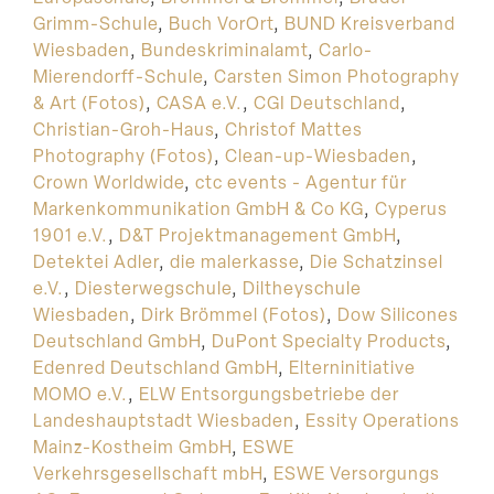
Grimm-Schule
,
Buch VorOrt
,
BUND Kreisverband
Wiesbaden
,
Bundeskriminalamt
,
Carlo-
Mierendorff-Schule
,
Carsten Simon Photography
& Art (Fotos)
,
CASA e.V.
,
CGI Deutschland
,
Christian-Groh-Haus
,
Christof Mattes
Photography (Fotos)
,
Clean-up-Wiesbaden
,
Crown Worldwide
,
ctc events - Agentur für
Markenkommunikation GmbH & Co KG
,
Cyperus
1901 e.V.
,
D&T Projektmanagement GmbH
,
Detektei Adler
,
die malerkasse
,
Die Schatzinsel
e.V.
,
Diesterwegschule
,
Diltheyschule
Wiesbaden
,
Dirk Brömmel (Fotos)
,
Dow Silicones
Deutschland GmbH
,
DuPont Specialty Products
,
Edenred Deutschland GmbH
,
Elterninitiative
MOMO e.V.
,
ELW Entsorgungsbetriebe der
Landeshauptstadt Wiesbaden
,
Essity Operations
Mainz-Kostheim GmbH
,
ESWE
Verkehrsgesellschaft mbH
,
ESWE Versorgungs