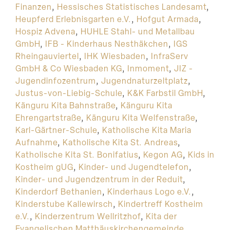
Finanzen
,
Hessisches Statistisches Landesamt
,
Heupferd Erlebnisgarten e.V.
,
Hofgut Armada
,
Hospiz Advena
,
HUHLE Stahl- und Metallbau
GmbH
,
IFB - Kinderhaus Nesthäkchen
,
IGS
Rheingauviertel
,
IHK Wiesbaden
,
InfraServ
GmbH & Co Wiesbaden KG
,
Inmoment
,
JIZ -
Jugendinfozentrum
,
Jugendnaturzeltplatz
,
Justus-von-Liebig-Schule
,
K&K Farbstil GmbH
,
Känguru Kita Bahnstraße
,
Känguru Kita
Ehrengartstraße
,
Känguru Kita Welfenstraße
,
Karl-Gärtner-Schule
,
Katholische Kita Maria
Aufnahme
,
Katholische Kita St. Andreas
,
Katholische Kita St. Bonifatius
,
Kegon AG
,
Kids in
Kostheim gUG
,
Kinder- und Jugendtelefon
,
Kinder- und Jugendzentrum in der Reduit
,
Kinderdorf Bethanien
,
Kinderhaus Logo e.V.
,
Kinderstube Kallewirsch
,
Kindertreff Kostheim
e.V.
,
Kinderzentrum Wellritzhof
,
Kita der
Evangelischen Matthäuskirchengemeinde
,