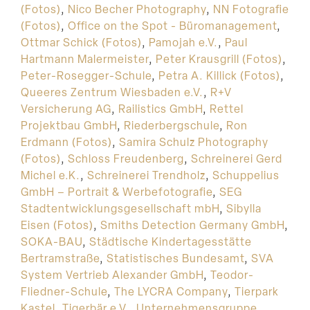
(Fotos)
,
Nico Becher Photography
,
NN Fotografie
(Fotos)
,
Office on the Spot - Büromanagement
,
Ottmar Schick (Fotos)
,
Pamojah e.V.
,
Paul
Hartmann Malermeister
,
Peter Krausgrill (Fotos)
,
Peter-Rosegger-Schule
,
Petra A. Killick (Fotos)
,
Queeres Zentrum Wiesbaden e.V.
,
R+V
Versicherung AG
,
Railistics GmbH
,
Rettel
Projektbau GmbH
,
Riederbergschule
,
Ron
Erdmann (Fotos)
,
Samira Schulz Photography
(Fotos)
,
Schloss Freudenberg
,
Schreinerei Gerd
Michel e.K.
,
Schreinerei Trendholz
,
Schuppelius
GmbH – Portrait & Werbefotografie
,
SEG
Stadtentwicklungsgesellschaft mbH
,
Sibylla
Eisen (Fotos)
,
Smiths Detection Germany GmbH
,
SOKA-BAU
,
Städtische Kindertagesstätte
Bertramstraße
,
Statistisches Bundesamt
,
SVA
System Vertrieb Alexander GmbH
,
Teodor-
Fliedner-Schule
,
The LYCRA Company
,
Tierpark
Kastel
,
Tigerbär e.V.
,
Unternehmensgruppe