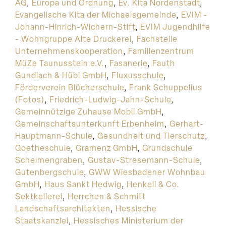
AG
,
Europa und Ordnung
,
Ev. Kita Nordenstadt
,
Evangelische Kita der Michaelsgemeinde
,
EVIM -
Johann-Hinrich-Wichern-Stift
,
EVIM Jugendhilfe
- Wohngruppe Alte Druckerei
,
Fachstelle
Unternehmenskooperation
,
Familienzentrum
MüZe Taunusstein e.V.
,
Fasanerie
,
Fauth
Gundlach & Hübl GmbH
,
Fluxusschule
,
Förderverein Blücherschule
,
Frank Schuppelius
(Fotos)
,
Friedrich-Ludwig-Jahn-Schule
,
Gemeinnützige Zuhause Mobil GmbH
,
Gemeinschaftsunterkunft Erbenheim
,
Gerhart-
Hauptmann-Schule
,
Gesundheit und Tierschutz
,
Goetheschule
,
Gramenz GmbH
,
Grundschule
Schelmengraben
,
Gustav-Stresemann-Schule
,
Gutenbergschule
,
GWW Wiesbadener Wohnbau
GmbH
,
Haus Sankt Hedwig
,
Henkell & Co.
Sektkellerei
,
Herrchen & Schmitt
Landschaftsarchitekten
,
Hessische
Staatskanzlei
,
Hessisches Ministerium der