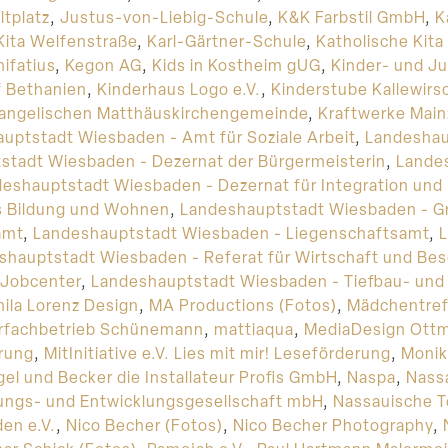
tplatz
,
Justus-von-Liebig-Schule
,
K&K Farbstil GmbH
,
K
Kita Welfenstraße
,
Karl-Gärtner-Schule
,
Katholische Kit
nifatius
,
Kegon AG
,
Kids in Kostheim gUG
,
Kinder- und J
f Bethanien
,
Kinderhaus Logo e.V.
,
Kinderstube Kallewirs
Evangelischen Matthäuskirchengemeinde
,
Kraftwerke Mai
uptstadt Wiesbaden - Amt für Soziale Arbeit
,
Landeshau
stadt Wiesbaden - Dezernat der Bürgermeisterin
,
Lande
eshauptstadt Wiesbaden - Dezernat für Integration und
s Bildung und Wohnen
,
Landeshauptstadt Wiesbaden - G
amt
,
Landeshauptstadt Wiesbaden - Liegenschaftsamt
,
shauptstadt Wiesbaden - Referat für Wirtschaft und Be
 Jobcenter
,
Landeshauptstadt Wiesbaden - Tiefbau- un
ila Lorenz Design
,
MA Productions (Fotos)
,
Mädchentref
rfachbetrieb Schünemann
,
mattiaqua
,
MediaDesign Ottm
erung
,
MitInitiative e.V. Lies mit mir! Leseförderung
,
Monik
el und Becker die Installateur Profis GmbH
,
Naspa
,
Nass
ngs- und Entwicklungsgesellschaft mbH
,
Nassauische To
en e.V.
,
Nico Becher (Fotos)
,
Nico Becher Photography
,