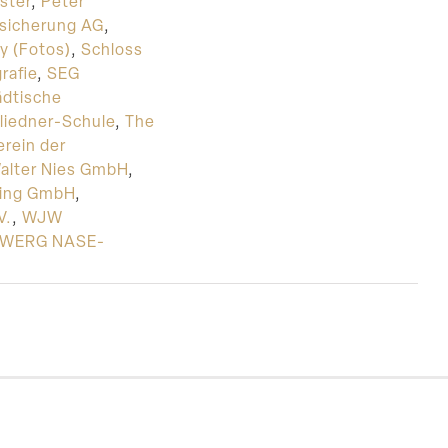
ster
,
Peter
sicherung AG
,
y (Fotos)
,
Schloss
rafie
,
SEG
ädtische
liedner-Schule
,
The
erein der
alter Nies GmbH
,
ting GmbH
,
V.
,
WJW
WERG NASE-