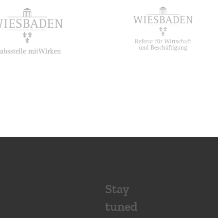
Stay
tuned