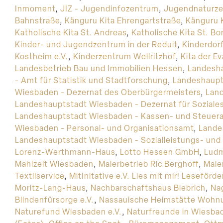
Inmoment
,
JIZ - Jugendinfozentrum
,
Jugendnaturzel
Bahnstraße
,
Känguru Kita Ehrengartstraße
,
Känguru 
Katholische Kita St. Andreas
,
Katholische Kita St. Bo
Kinder- und Jugendzentrum in der Reduit
,
Kinderdor
Kostheim e.V.
,
Kinderzentrum Wellritzhof
,
Kita der 
Landesbetrieb Bau und Immobilien Hessen
,
Landesha
- Amt für Statistik und Stadtforschung
,
Landeshaupt
Wiesbaden - Dezernat des Oberbürgermeisters
,
Land
Landeshauptstadt Wiesbaden - Dezernat für Soziale
Landeshauptstadt Wiesbaden - Kassen- und Steuer
Wiesbaden - Personal- und Organisationsamt
,
Lande
Landeshauptstadt Wiesbaden - Sozialleistungs- und
Lorenz-Werthmann-Haus
,
Lotto Hessen GmbH
,
Ludm
Mahlzeit Wiesbaden
,
Malerbetrieb Ric Berghoff
,
Male
Textilservice
,
MitInitative e.V. Lies mit mir! Leseförd
Moritz-Lang-Haus
,
Nachbarschaftshaus Biebrich
,
Nag
Blindenfürsorge e.V.
,
Nassauische Heimstätte Wohnu
Naturefund Wiesbaden e.V.
,
Naturfreunde in Wiesbad