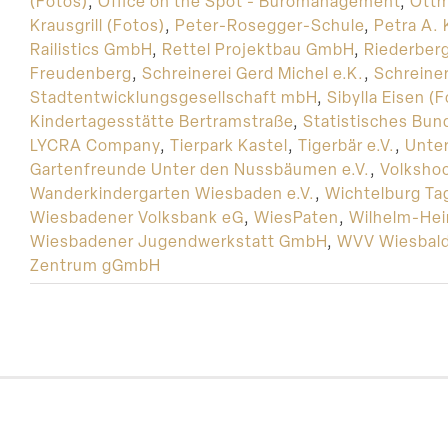
(Fotos)
,
Office on the Spot - Büromanagement
,
Ottm
Krausgrill (Fotos)
,
Peter-Rosegger-Schule
,
Petra A. K
Railistics GmbH
,
Rettel Projektbau GmbH
,
Riederber
Freudenberg
,
Schreinerei Gerd Michel e.K.
,
Schreiner
Stadtentwicklungsgesellschaft mbH
,
Sibylla Eisen (
Kindertagesstätte Bertramstraße
,
Statistisches Bu
LYCRA Company
,
Tierpark Kastel
,
Tigerbär e.V.
,
Unte
Gartenfreunde Unter den Nussbäumen e.V.
,
Volksho
Wanderkindergarten Wiesbaden e.V.
,
Wichtelburg Tag
Wiesbadener Volksbank eG
,
WiesPaten
,
Wilhelm-Hei
Wiesbadener Jugendwerkstatt GmbH
,
WVV Wiesbal
Zentrum gGmbH