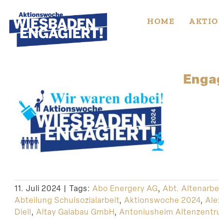
Skip
to
HOME
AKTIO
content
Engag
11. Juli 2024
|
Tags:
Abo Energery AG
,
Abt. Altenarbe
Abteilung Schulsozialarbeit
,
Aktionswoche 2024
,
Ale
Diell
,
Altay Galabau GmbH
,
Antoniusheim Altenzent