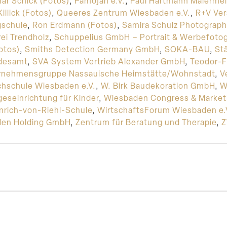
ar Schick (Fotos)
,
Pamojah e.V.
,
Paul Hartmann Malermei
illick (Fotos)
,
Queeres Zentrum Wiesbaden e.V.
,
R+V Ver
gschule
,
Ron Erdmann (Fotos)
,
Samira Schulz Photograph
ei Trendholz
,
Schuppelius GmbH – Portrait & Werbefotog
Fotos)
,
Smiths Detection Germany GmbH
,
SOKA-BAU
,
St
ndesamt
,
SVA System Vertrieb Alexander GmbH
,
Teodor-F
rnehmensgruppe Nassauische Heimstätte/Wohnstadt
,
V
chschule Wiesbaden e.V.
,
W. Birk Baudekoration GmbH
,
W
eseinrichtung für Kinder
,
Wiesbaden Congress & Marke
nrich-von-Riehl-Schule
,
WirtschaftsForum Wiesbaden e.
den Holding GmbH
,
Zentrum für Beratung und Therapie
,
Z