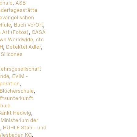
chule
,
ASB
ndertagesstätte
 evangelischen
hule
,
Buch VorOrt
,
 Art (Fotos)
,
CASA
wn Worldwide
,
ctc
bH
,
Detektei Adler
,
Silicones
ehrsgesellschaft
inde
,
EVIM -
peration
,
 Blücherschule
,
ftsunterkunft
hule
Sankt Hedwig
,
Ministerium der
,
HUHLE Stahl- und
Wiesbaden KG
,