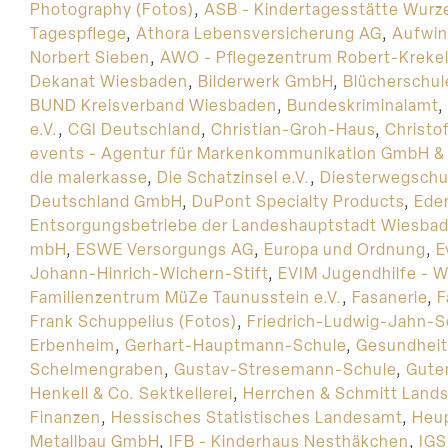
Photography (Fotos)
,
ASB - Kindertagesstätte Wurz
Tagespflege
,
Athora Lebensversicherung AG
,
Aufwi
Norbert Sieben
,
AWO - Pflegezentrum Robert-Kreke
Dekanat Wiesbaden
,
Bilderwerk GmbH
,
Blücherschul
BUND Kreisverband Wiesbaden
,
Bundeskriminalamt
,
e.V.
,
CGI Deutschland
,
Christian-Groh-Haus
,
Christo
events - Agentur für Markenkommunikation GmbH &
die malerkasse
,
Die Schatzinsel e.V.
,
Diesterwegschu
Deutschland GmbH
,
DuPont Specialty Products
,
Ede
Entsorgungsbetriebe der Landeshauptstadt Wiesba
mbH
,
ESWE Versorgungs AG
,
Europa und Ordnung
,
E
Johann-Hinrich-Wichern-Stift
,
EVIM Jugendhilfe - W
Familienzentrum MüZe Taunusstein e.V.
,
Fasanerie
,
F
Frank Schuppelius (Fotos)
,
Friedrich-Ludwig-Jahn-S
Erbenheim
,
Gerhart-Hauptmann-Schule
,
Gesundheit
Schelmengraben
,
Gustav-Stresemann-Schule
,
Gute
Henkell & Co. Sektkellerei
,
Herrchen & Schmitt Lands
Finanzen
,
Hessisches Statistisches Landesamt
,
Heup
Metallbau GmbH
,
IFB - Kinderhaus Nesthäkchen
,
IGS