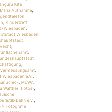
änguru Kita
a Maria Aufnahme
,
ugendtelefon
,
ch
,
Kindertreff
nz-Wiesbaden
,
ptstadt Wiesbaden
shauptstadt
 Recht
,
rünflächenamt
,
Landeshauptstadt
schäftigung
,
d Vermessungsamt
,
f Wiesbaden e.V.
,
ar Schick
,
MEWA
a Walther (Fotos)
,
auische
uristik-Bahn e.V.
,
NN Fotografie