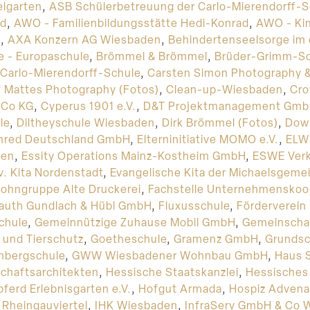
elgarten
,
ASB Schülerbetreuung der Carlo-Mierendorff-S
nd
,
AWO - Familienbildungsstätte Hedi-Konrad
,
AWO - Ki
l
,
AXA Konzern AG Wiesbaden
,
Behindertenseelsorge im
e - Europaschule
,
Brömmel & Brömmel
,
Brüder-Grimm-Sc
Carlo-Mierendorff-Schule
,
Carsten Simon Photography &
f Mattes Photography (Fotos)
,
Clean-up-Wiesbaden
,
Cro
 Co KG
,
Cyperus 1901 e.V.
,
D&T Projektmanagement Gm
le
,
Diltheyschule Wiesbaden
,
Dirk Brömmel (Fotos)
,
Dow 
nred Deutschland GmbH
,
Elterninitiative MOMO e.V.
,
ELW
den
,
Essity Operations Mainz-Kostheim GmbH
,
ESWE Verk
v. Kita Nordenstadt
,
Evangelische Kita der Michaelsgeme
ohngruppe Alte Druckerei
,
Fachstelle Unternehmenskoo
auth Gundlach & Hübl GmbH
,
Fluxusschule
,
Förderverein
chule
,
Gemeinnützige Zuhause Mobil GmbH
,
Gemeinscha
 und Tierschutz
,
Goetheschule
,
Gramenz GmbH
,
Grundsc
nbergschule
,
GWW Wiesbadener Wohnbau GmbH
,
Haus 
chaftsarchitekten
,
Hessische Staatskanzlei
,
Hessisches 
ferd Erlebnisgarten e.V.
,
Hofgut Armada
,
Hospiz Advena
 Rheingauviertel
,
IHK Wiesbaden
,
InfraServ GmbH & Co 