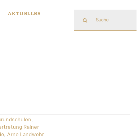
Suche
AKTUELLES
nach:
Grundschulen
,
ertretung Rainer
ie
,
Arne Landwehr