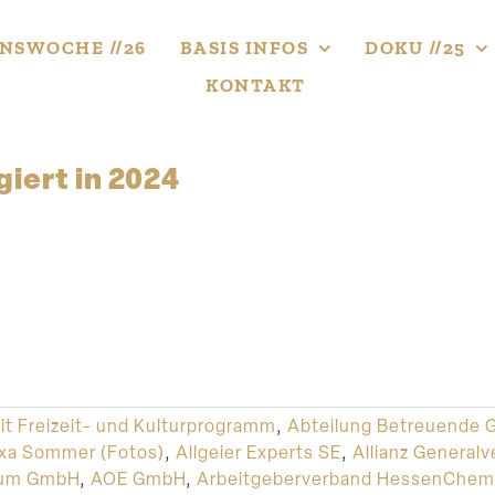
NS­WOCHE //26
BASIS INFOS
DOKU //25
KONTAKT
iert in 2024
it Freizeit- und Kulturprogramm
,
Abteilung Betreuende 
xa Sommer (Fotos)
,
Allgeier Experts SE
,
Allianz Generalv
rum GmbH
,
AOE GmbH
,
Arbeitgeberverband HessenChem