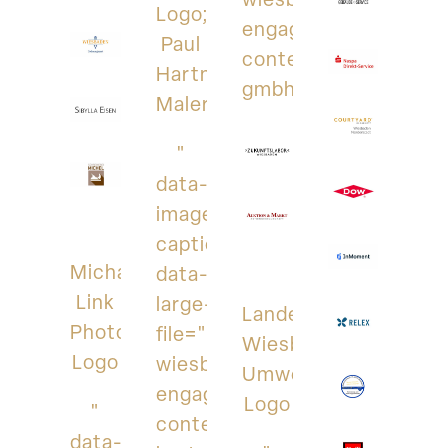
Logo;
engagiert.de/wp-
Paul
content/uploads/20
Hartmann
gmbh_logo.jpg">
Malermeister
"
data-
image-
caption
Michael
data-
Link
large-
Landeshauptstadt
Photography;
file="https://aktionswoche-
Wiesbaden;
Logo
wiesbaden-
Umweltamt;
engagiert.de/wp-
Logo
"
content/uploads/2017/09/pau
data-