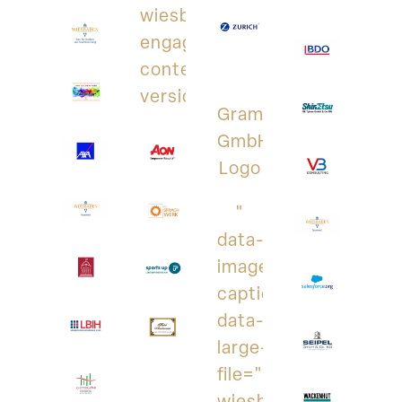
wiesbaden-
engagiert.de/wp-
content/uploads/2017/10/ruv
versicherung_logo.jpg">
Gramenz
GmbH;
Logo
"
data-
image-
caption
data-
large-
file="https://aktion
wiesbaden-