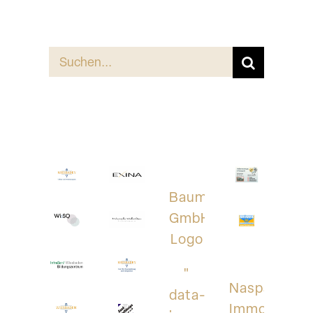
Suche
nach:
Baumstark
GmbH;
Logo
"
Naspa
data-
Immobilien