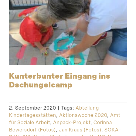
Kunter­bunter Eingang ins
Dschungelcamp
2. September 2020
|
Tags:
Abteilung
Kindertagesstätten
,
Aktionswoche 2020
,
Amt
für Soziale Arbeit
,
Anpack-Projekt
,
Corinna
Bewersdorf (Fotos)
,
Jan Kraus (Fotos)
,
SOKA-