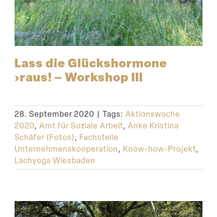
Lass die Glücks­hormone
›raus! – Workshop III
28. September 2020
|
Tags:
Aktionswoche
2020
,
Amt für Soziale Arbeit
,
Anke Kristina
Schäfer (Fotos)
,
Fachstelle
Unternehmenskooperation
,
Know-how-Projekt
,
Lachyoga Wiesbaden