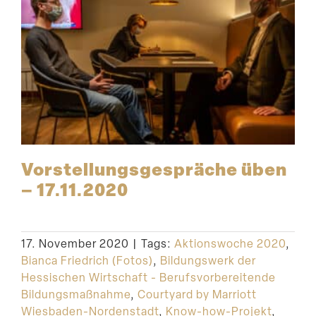
Vorstel­lungs­ge­spräche üben
– 17.11.2020
17. November 2020
|
Tags:
Aktionswoche 2020
,
Bianca Friedrich (Fotos)
,
Bildungswerk der
Hessischen Wirtschaft - Berufsvorbereitende
Bildungsmaßnahme
,
Courtyard by Marriott
Wiesbaden-Nordenstadt
,
Know-how-Projekt
,