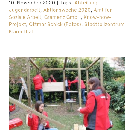
10. November 2020
|
Tags:
Abteilung
Jugendarbeit
,
Aktionswoche 2020
,
Amt für
Soziale Arbeit
,
Gramenz GmbH
,
Know-how-
Projekt
,
Ottmar Schick (Fotos)
,
Stadtteilzentrum
Klarenthal