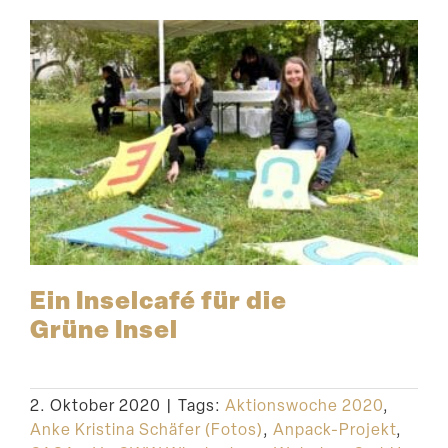
Ein Inselcafé für die
Grüne Insel
2. Oktober 2020
|
Tags:
Aktionswoche 2020
,
Anke Kristina Schäfer (Fotos)
,
Anpack-Projekt
,