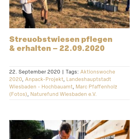
Streu­obst­wiesen pflegen
& erhalten – 22.09.2020
22. September 2020
|
Tags:
Aktionswoche
2020
,
Anpack-Projekt
,
Landeshauptstadt
Wiesbaden - Hochbauamt
,
Marc Pfaffenholz
(Fotos)
,
Naturefund Wiesbaden e.V.