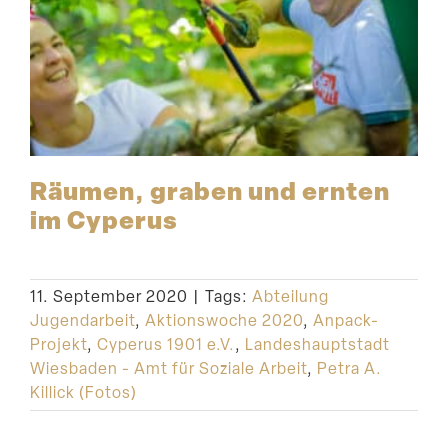
Räumen, graben und ernten
im Cyperus
11. September 2020
|
Tags:
Abteilung
Jugendarbeit
,
Aktionswoche 2020
,
Anpack-
Projekt
,
Cyperus 1901 e.V.
,
Landeshauptstadt
Wiesbaden - Amt für Soziale Arbeit
,
Petra A.
Killick (Fotos)