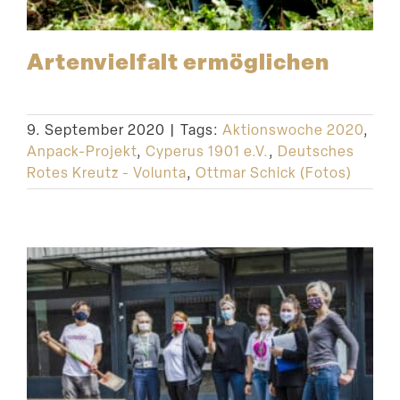
Arten­vielfalt ermöglichen
9. September 2020
|
Tags:
Aktionswoche 2020
,
Anpack-Projekt
,
Cyperus 1901 e.V.
,
Deutsches
Rotes Kreutz - Volunta
,
Ottmar Schick (Fotos)