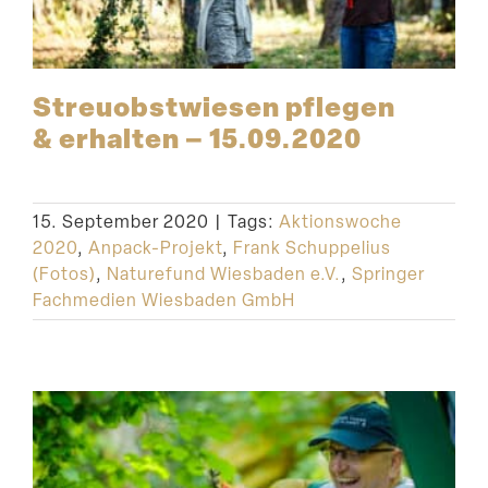
Streu­obst­wiesen pflegen
& erhalten – 15.09.2020
15. September 2020
|
Tags:
Aktionswoche
2020
,
Anpack-Projekt
,
Frank Schuppelius
(Fotos)
,
Naturefund Wiesbaden e.V.
,
Springer
Fachmedien Wiesbaden GmbH