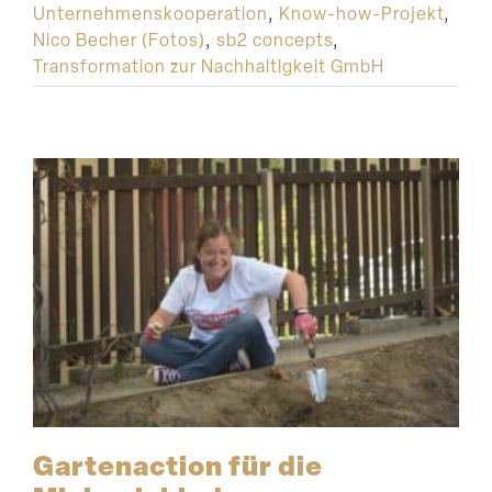
Unternehmenskooperation
,
Know-how-Projekt
,
Nico Becher (Fotos)
,
sb2 concepts
,
Transformation zur Nachhaltigkeit GmbH
Garten­action für die