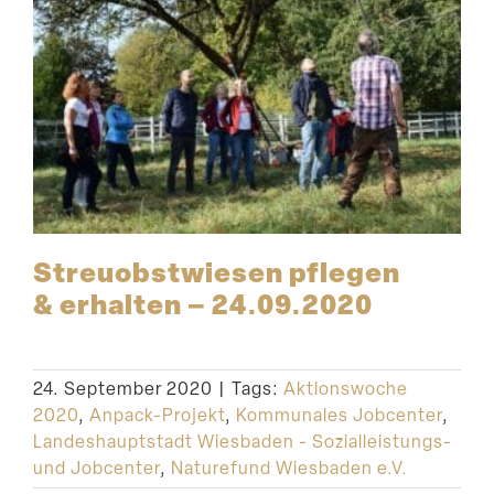
Streu­obst­wiesen pflegen
& erhalten – 24.09.2020
24. September 2020
|
Tags:
Aktionswoche
2020
,
Anpack-Projekt
,
Kommunales Jobcenter
,
Landeshauptstadt Wiesbaden - Sozialleistungs-
und Jobcenter
,
Naturefund Wiesbaden e.V.