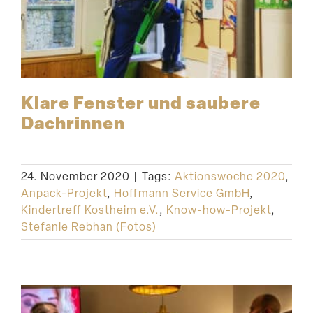
Klare Fenster und saubere
Dachrinnen
24. November 2020
|
Tags:
Aktionswoche 2020
,
Anpack-Projekt
,
Hoffmann Service GmbH
,
Kindertreff Kostheim e.V.
,
Know-how-Projekt
,
Stefanie Rebhan (Fotos)