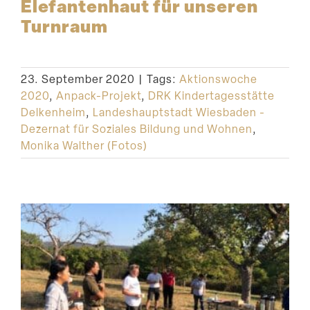
Elefan­tenhaut für unseren
Turnraum
23. September 2020
|
Tags:
Aktionswoche
2020
,
Anpack-Projekt
,
DRK Kindertagesstätte
Delkenheim
,
Landeshauptstadt Wiesbaden -
Dezernat für Soziales Bildung und Wohnen
,
Monika Walther (Fotos)