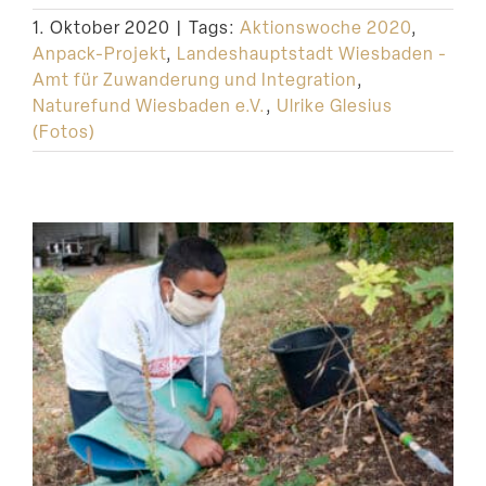
1. Oktober 2020
|
Tags:
Aktionswoche 2020
,
Anpack-Projekt
,
Landeshauptstadt Wiesbaden -
Amt für Zuwanderung und Integration
,
Naturefund Wiesbaden e.V.
,
Ulrike Glesius
(Fotos)