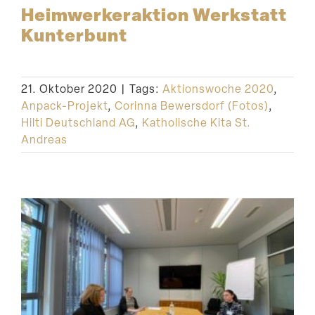
Heimwer­ker­aktion Werkstatt
Kunterbunt
21. Oktober 2020
|
Tags:
Aktionswoche 2020
,
Anpack-Projekt
,
Corinna Bewersdorf (Fotos)
,
Hilti Deutschland AG
,
Katholische Kita St.
Andreas