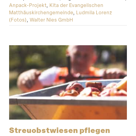
Anpack-Projekt
,
Kita der Evangelischen
Matthäuskirchengemeinde
,
Ludmila Lorenz
(Fotos)
,
Walter Nies GmbH
Streu­obst­wiesen pflegen