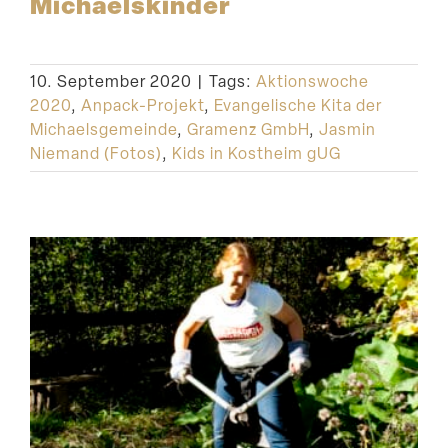
Michaelskinder
10. September 2020
|
Tags:
Aktionswoche
2020
,
Anpack-Projekt
,
Evangelische Kita der
Michaelsgemeinde
,
Gramenz GmbH
,
Jasmin
Niemand (Fotos)
,
Kids in Kostheim gUG