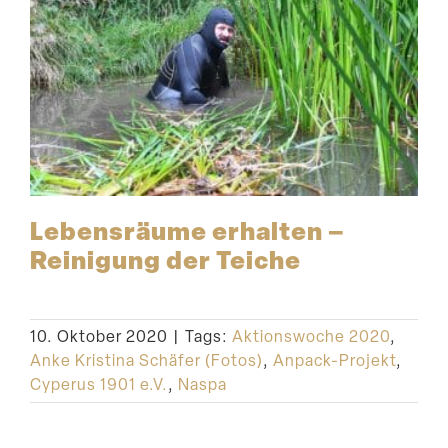
Lebens­räume erhalten –
Reinigung der Teiche
10. Oktober 2020
|
Tags:
Aktionswoche 2020
,
Anke Kristina Schäfer (Fotos)
,
Anpack-Projekt
,
Cyperus 1901 e.V.
,
Naspa