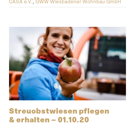
CASA e.V.
,
GWW Wiesbadener Wohnbau GmbH
Streu­obst­wiesen pflegen
& erhalten – 01.10.20