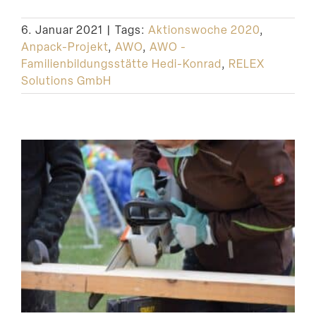
Suche
6. Januar 2021
|
Tags:
Aktionswoche 2020
,
Anpack-Projekt
,
AWO
,
AWO -
Familienbildungsstätte Hedi-Konrad
,
RELEX
Solutions GmbH