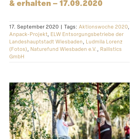
& erhalten – 17.09.2020
17. September 2020
|
Tags:
Aktionswoche 2020
,
Anpack-Projekt
,
ELW Entsorgungsbetriebe der
Landeshauptstadt Wiesbaden
,
Ludmila Lorenz
(Fotos)
,
Naturefund Wiesbaden e.V.
,
Railistics
GmbH